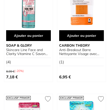
Ajouter au panier
Ajouter au panier
SOAP & GLORY
CARBON THEORY
Skincare Line Face and
Anti-Breakout Barre
Clarity Vitamine C Savon
Nettoyante Visage avec
pour le Visage
Vitamine C et Caféine
(4)
(1)
Prix normal
(-20%)
8,99 €
Prix spécial
7,18 €
6,95 €
EXCLUSIF PRIMOR
EXCLUSIF PRIMOR