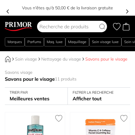
Vous n'êtes qu'à 50,00 € de la livraison gratuite
Aller au contenu
Marques
Parfums
Maq. luxe
Maquillage
Soin visage luxe
Soin v
Soin visage
Nettoyage du visage
Savons pour le visage
Savons visage
Savons pour le visage
11 produits
TRIER PAR
FILTRER LA RECHERCHE
Meilleures ventes
Afficher tout