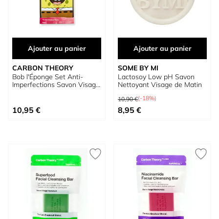
Ajouter au panier
Ajouter au panier
CARBON THEORY
SOME BY MI
Bob l'Éponge Set Anti-
Lactosoy Low pH Savon
Imperfections Savon Visage
Nettoyant Visage de Matin
+ Boîte de Voyage
Prix normal
(-18%)
10,90 €
Prix spécial
10,95 €
8,95 €