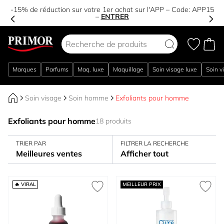
-15% de réduction sur votre 1er achat sur l'APP – Code:
APP15
–
ENTRER
Aller au contenu
Marques
Parfums
Maq. luxe
Maquillage
Soin visage luxe
Soin v
Soin visage
Soin homme
Exfoliants pour homme
Exfoliants pour homme
18 produits
TRIER PAR
FILTRER LA RECHERCHE
Meilleures ventes
Afficher tout
🔥 VIRAL
MEILLEUR PRIX