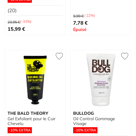
(20)
Prix normal
(-22%)
9,99 €
Prix normal
Prix spécial
(-33%)
23,95 €
7,78 €
Prix spécial
15,99 €
Épuisé
THE BALD THEORY
BULLDOG
Gel Exfoliant pour le Cuir
Oil Control Gommage
Chevelu
Visage
-10% EXTRA
-10% EXTRA