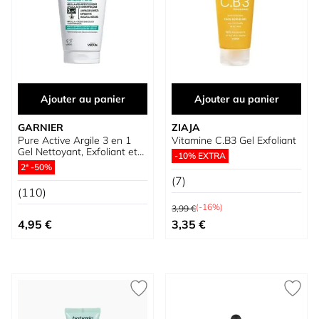
Ajouter au panier
Ajouter au panier
GARNIER
ZIAJA
Pure Active Argile 3 en 1
Vitamine C.B3 Gel Exfoliant
Gel Nettoyant, Exfoliant et
-10% EXTRA
Masque Réducteur
2ª -50%
d’Imperfections
(7)
(110)
Prix normal
(-16%)
3,99 €
Prix spécial
4,95 €
3,35 €