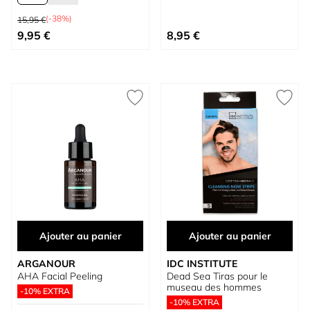
Prix normal
(-38%)
15,95 €
À partir de
9,95 €
8,95 €
Ajouter au panier
Ajouter au panier
ARGANOUR
IDC INSTITUTE
AHA Facial Peeling
Dead Sea Tiras pour le
museau des hommes
-10% EXTRA
-10% EXTRA