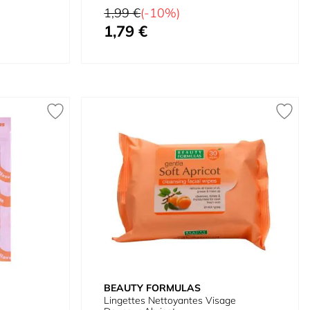
Prix normal
1,99 €
(-10%)
1,79 €
Prix spécial
BEAUTY FORMULAS
Lingettes Nettoyantes Visage