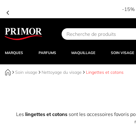
-15% d
Aller au contenu
MARQUES
PARFUMS
MAQUILLAGE
SOIN VISAGE
Soin visage
Nettoyage du visage
Lingettes et cotons
Les
lingettes et cotons
sont les accessoires favoris po