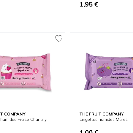
1,95 €
Prix spécial
IT COMPANY
THE FRUIT COMPANY
 humides Fraise Chantilly
Lingettes humides Mûres
1,00 €