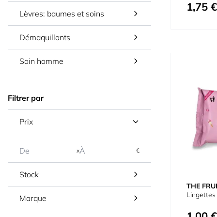
1,75 €
Lèvres: baumes et soins
Démaquillants
Soin homme
Filtrer par
Prix
x
€
Stock
THE FRU
Lingettes
Marque
1,00 €