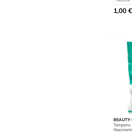
1,00 €
À partir de
BEAUTY
Tampons E
Niacinam