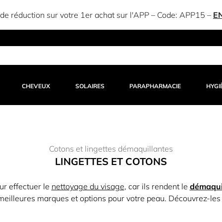
e réduction sur votre 1er achat sur l'APP – Code:
APP15
–
E
CHEVEUX
SOLAIRES
PARAPHARMACIE
HYGI
Cotons et lingettes démaquillantes
LINGETTES ET COTONS
ur effectuer le
nettoyage du visage
, car ils rendent le
démaqui
meilleures marques et options pour votre peau. Découvrez-les 