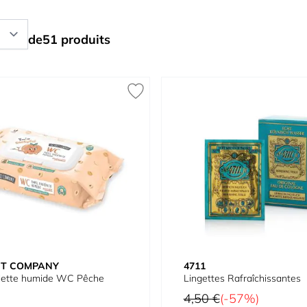
de
51
produits
IT COMPANY
4711
ilette humide WC Pêche
Lingettes Rafraîchissantes
Prix normal
4,50 €
(-57%)