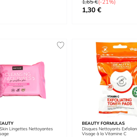
Prix normal
1,65 €
(-21%)
1,30 €
Prix spécial
EAUTY
BEAUTY FORMULAS
 Skin Lingettes Nettoyantes
Disques Nettoyants Exfolian
isage
Visage à la Vitamine C