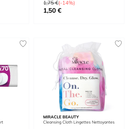
Prix normal
1,75 €
(-14%)
1,50 €
À partir de
MIRACLE BEAUTY
rt
Cleansing Cloth Lingettes Nettoyantes