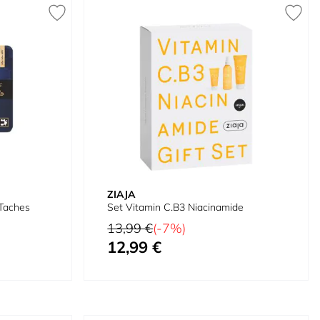
ZIAJA
-Taches
Set Vitamin C.B3 Niacinamide
Prix normal
13,99 €
(-7%)
12,99 €
Prix spécial