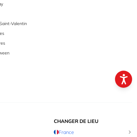
ay
aint-Valentin
es
res
oween
CHANGER DE LIEU
France