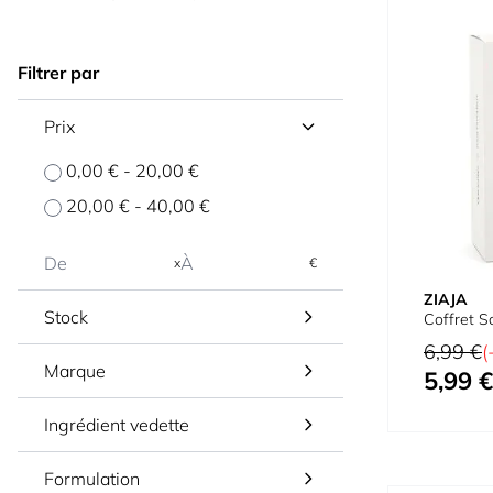
Filtrer par
Prix
0,00 €
-
20,00 €
20,00 €
-
40,00 €
x
€
ZIAJA
Stock
Coffret S
Prix normal
6,99 €
(
Marque
5,99 €
Prix spécial
Ingrédient vedette
Formulation