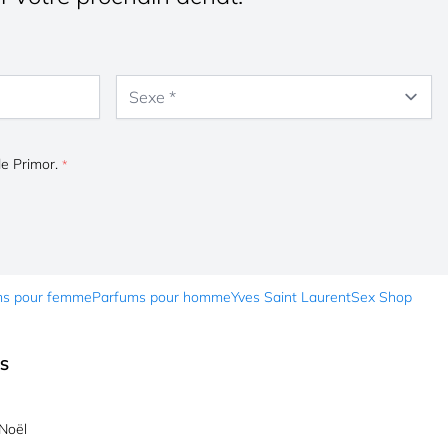
Sexe
de Primor.
ms pour femme
Parfums pour homme
Yves Saint Laurent
Sex Shop
ES
Noël