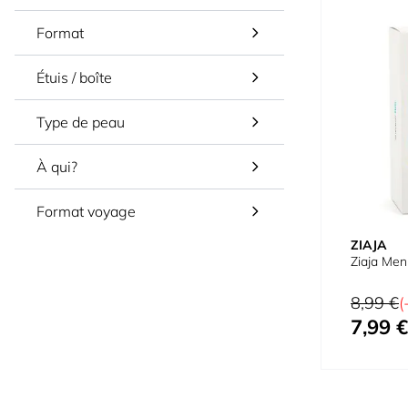
Format
Étuis / boîte
Type de peau
À qui?
Format voyage
ZIAJA
Ziaja Men
Prix normal
8,99 €
(
7,99 €
Prix spécial