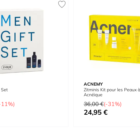
ACNEMY
 Set
Zitminis Kit pour les Peaux
Acnéique
Prix normal
-11%)
36,00 €
(-31%)
24,95 €
Prix spécial