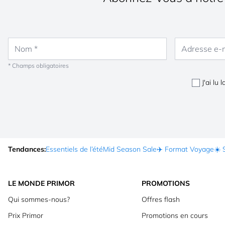
Nom
Adresse e-mail
* Champs obligatoires
J'ai lu 
Tendances:
Essentiels de l’été
Mid Season Sale
✈️ Format Voyage
☀️ 
LE MONDE PRIMOR
PROMOTIONS
Qui sommes-nous?
Offres flash
Prix Primor
Promotions en cours