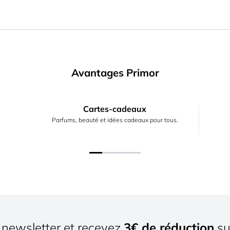
Avantages Primor
Cartes-cadeaux
Parfums, beauté et idées cadeaux pour tous.
newsletter et recevez
3€ de réduction
su