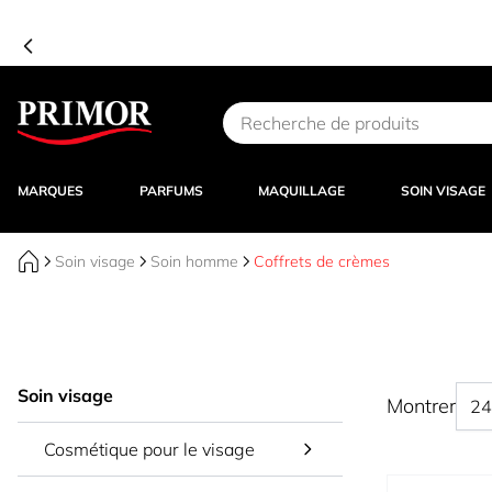
Aller au contenu
MARQUES
PARFUMS
MAQUILLAGE
SOIN VISAGE
Soin visage
Soin homme
Coffrets de crèmes
Soin visage
Montrer
Cosmétique pour le visage