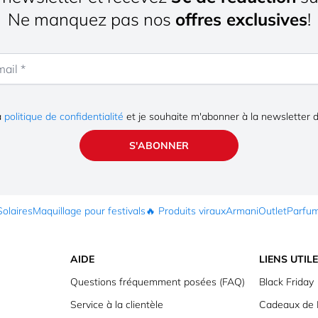
Ne manquez pas nos
offres exclusives
!
la
politique de confidentialité
et je souhaite m'abonner à la newsletter 
S'ABONNER
Solaires
Maquillage pour festivals
🔥 Produits viraux
Armani
Outlet
Parfu
AIDE
LIENS UTIL
Questions fréquemment posées (FAQ)
Black Friday
Service à la clientèle
Cadeaux de 