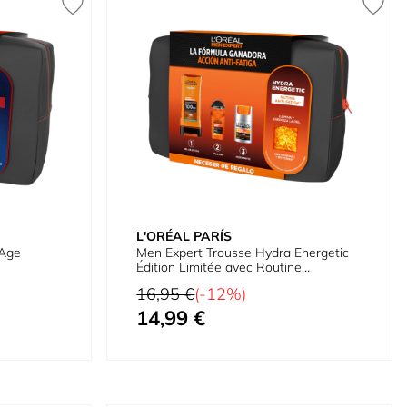
L'ORÉAL PARÍS
 Age
Men Expert Trousse Hydra Energetic
Édition Limitée avec Routine
Énergisante pour Homme
Prix normal
16,95 €
(-12%)
14,99 €
Prix spécial