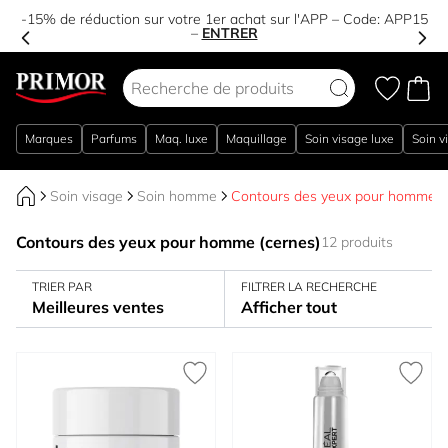
-15% de réduction sur votre 1er achat sur l'APP – Code:
APP15
–
ENTRER
Aller au contenu
Marques
Parfums
Maq. luxe
Maquillage
Soin visage luxe
Soin v
Soin visage
Soin homme
Contours des yeux pour homme (
Contours des yeux pour homme (cernes)
12 produits
TRIER PAR
FILTRER LA RECHERCHE
Meilleures ventes
Afficher tout