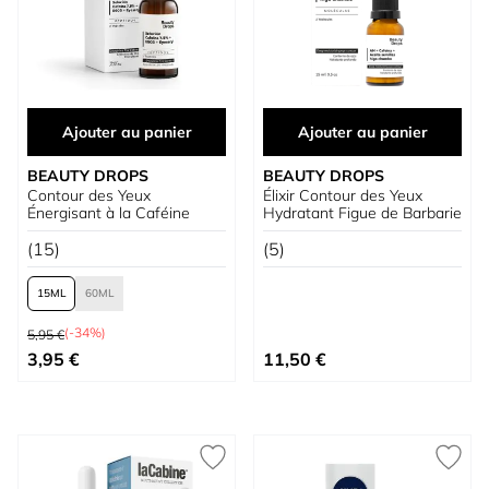
Ajouter au panier
Ajouter au panier
BEAUTY DROPS
BEAUTY DROPS
Contour des Yeux
Élixir Contour des Yeux
Énergisant à la Caféine
Hydratant Figue de Barbarie
(15)
(5)
15
60
Prix normal
(-34%)
5,95 €
À partir de
3,95 €
11,50 €