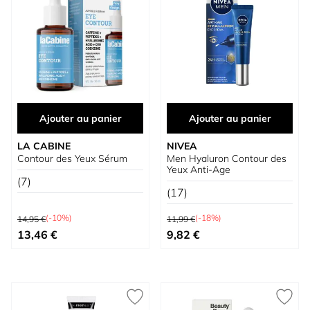
Ajouter au panier
Ajouter au panier
LA CABINE
NIVEA
Contour des Yeux Sérum
Men Hyaluron Contour des
Yeux Anti-Age
(7)
(17)
Prix normal
Prix normal
(-10%)
(-18%)
14,95 €
11,99 €
Prix spécial
Prix spécial
13,46 €
9,82 €