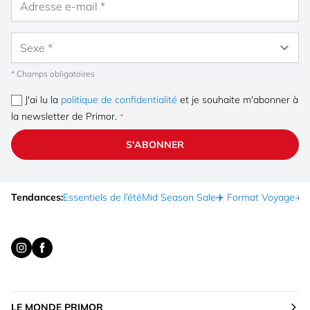
Sexe
* Champs obligatoires
J'ai lu la
politique de confidentialité
et je souhaite m'abonner à
la newsletter de Primor.
S'ABONNER
Tendances:
Essentiels de l’été
Mid Season Sale
✈️ Format Voyage
☀️ 
LE MONDE PRIMOR