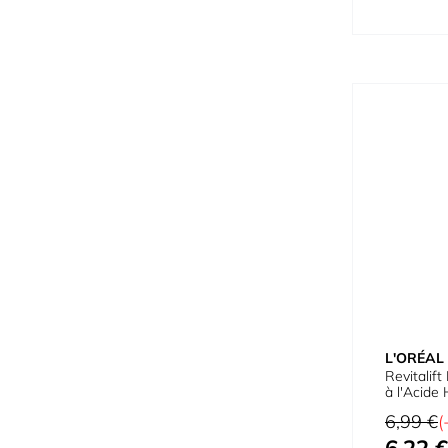
L'ORÉAL
Revitalif
à l'Acide
Prix normal
6,99 €
(
Prix spécial