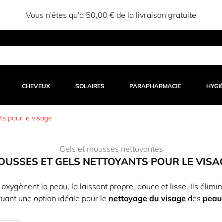
Vous n'êtes qu'à 50,00 € de la livraison gratuite
CHEVEUX
SOLAIRES
PARAPHARMACIE
HYGI
s pour le visage
Gels et mousses nettoyantes
OUSSES ET GELS NETTOYANTS POUR LE VISA
t oxygènent la peau, la laissant propre, douce et lisse. Ils élim
tuant une option idéale pour le
nettoyage du visage
des
peau