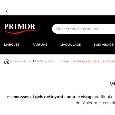
Aller au contenu
MARQUES
PARFUMS
MAQUILLAGE
SOIN VISAGE
Soin visage
Nettoyage du visage
Mousses et gels nettoyant
M
Les
mousses et gels nettoyants pour le visage
purifient e
de l'épiderme, consti