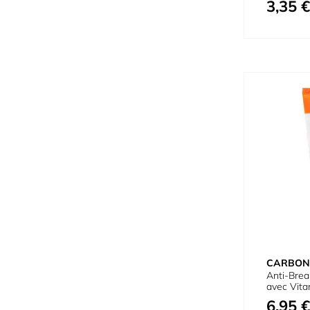
3,35 €
Prix spécial
CARBON
Anti-Brea
avec Vita
6,95 €