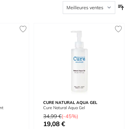
CURE NATURAL AQUA GEL
nt
Cure Natural Aqua Gel
Prix normal
34,99 €
(-45%)
19,08 €
Prix spécial