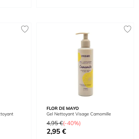
FLOR DE MAYO
ttoyant
Gel Nettoyant Visage Camomille
Prix normal
4,95 €
(-40%)
2,95 €
Prix spécial