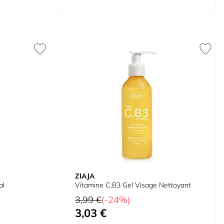
ZIAJA
al
Vitamine C.B3 Gel Visage Nettoyant
Prix normal
3,99 €
(-24%)
3,03 €
Prix spécial