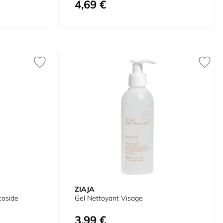
4,69 €
À partir de
ZIAJA
coside
Gel Nettoyant Visage
3,99 €