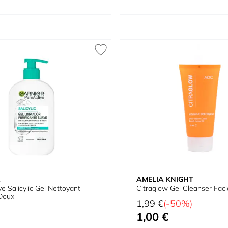
R
AMELIA KNIGHT
ve Salicylic Gel Nettoyant
Citraglow Gel Cleanser Faci
 Doux
Prix normal
1,99 €
(-50%)
1,00 €
Prix spécial