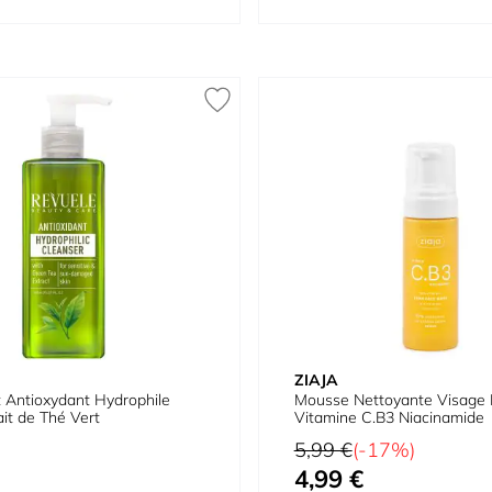
ZIAJA
 Antioxydant Hydrophile
Mousse Nettoyante Visage 
ait de Thé Vert
Vitamine C.B3 Niacinamide
Prix normal
5,99 €
(-17%)
4,99 €
Prix spécial