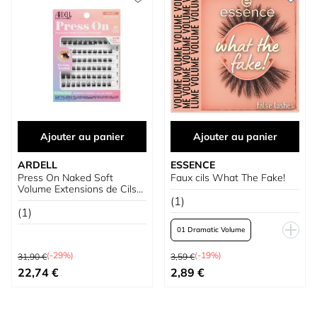
Ajouter au panier
Ajouter au panier
ARDELL
ESSENCE
Press On Naked Soft
Faux cils What The Fake!
Volume Extensions de Cils
Précollées
(1)
(1)
01 Dramatic Volume
Prix normal
Prix normal
03 Natural
(-29%)
(-19%)
31,90 €
3,59 €
Prix spécial
À partir de
22,74 €
2,89 €
04 Dramatic Lenght
06