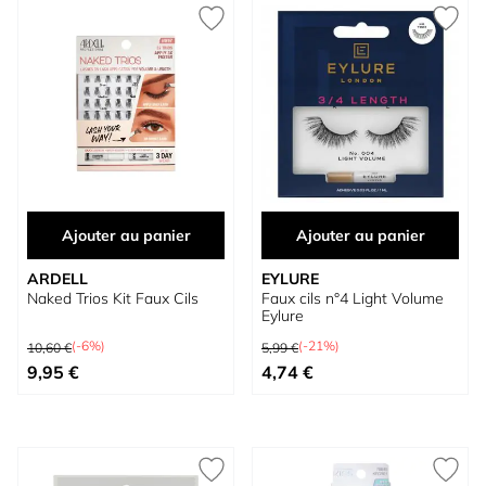
Ajouter au panier
Ajouter au panier
ARDELL
EYLURE
Naked Trios Kit Faux Cils
Faux cils n°4 Light Volume
Eylure
Prix normal
Prix normal
(-6%)
(-21%)
10,60 €
5,99 €
Prix spécial
Prix spécial
9,95 €
4,74 €