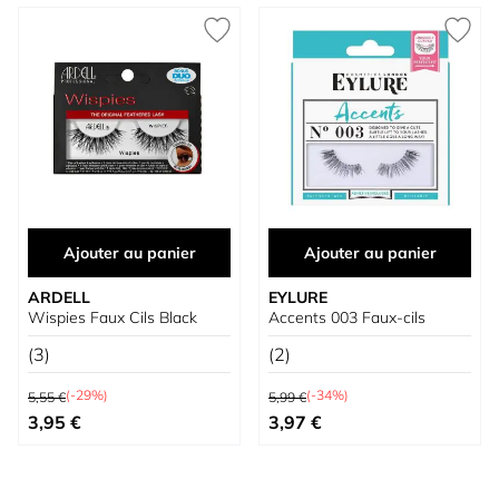
Ajouter au panier
Ajouter au panier
ARDELL
EYLURE
Wispies Faux Cils Black
Accents 003 Faux-cils
(3)
(2)
Prix normal
Prix normal
(-29%)
(-34%)
5,55 €
5,99 €
Prix spécial
Prix spécial
3,95 €
3,97 €