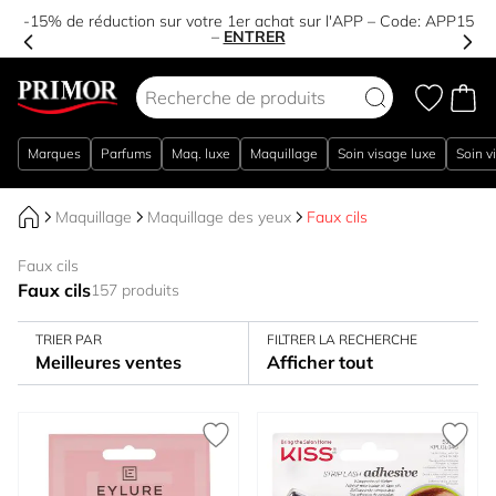
-15% de réduction sur votre 1er achat sur l'APP – Code:
APP15
–
ENTRER
Aller au contenu
Marques
Parfums
Maq. luxe
Maquillage
Soin visage luxe
Soin v
Maquillage
Maquillage des yeux
Faux cils
Faux cils
Faux cils
157 produits
TRIER PAR
FILTRER LA RECHERCHE
Meilleures ventes
Afficher tout