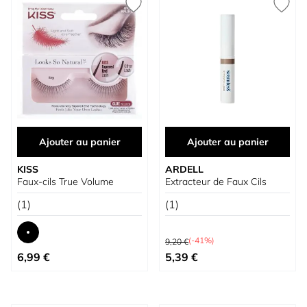
Ajouter au panier
Ajouter au panier
KISS
ARDELL
Faux-cils True Volume
Extracteur de Faux Cils
(1)
(1)
Prix normal
(-41%)
9,20 €
À partir de
Prix spécial
6,99 €
5,39 €