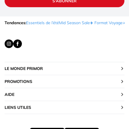
S'ABONNER
Tendances:
Essentiels de l’été
Mid Season Sale
✈️ Format Voyage
☀️ 
LE MONDE PRIMOR
PROMOTIONS
AIDE
LIENS UTILES