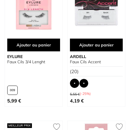
Ajouter au panier
Ajouter au panier
EYLURE
ARDELL
Faux Cils 3/4 Lenght
Faux Cils Accent
(20)
009
Prix normal
(-25%)
5,55 €
À partir de
À partir de
5,99 €
4,19 €
MEILLEUR PRIX