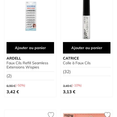
Ajouter au panier
Ajouter au panier
ARDELL
CATRICE
Faux Cils Refill Seamless
Colle à Faux Cils
Extensions Wispies
(32)
(2)
Prix normal
Prix normal
(-50%)
(-10%)
6,90 €
3,49 €
Prix spécial
Prix spécial
3,42 €
3,13 €