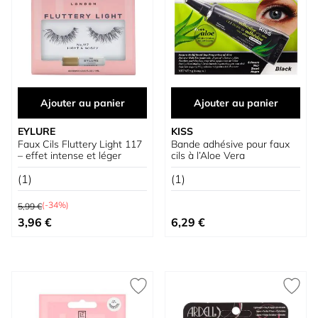
Ajouter au panier
Ajouter au panier
EYLURE
KISS
Faux Cils Fluttery Light 117
Bande adhésive pour faux
– effet intense et léger
cils à l’Aloe Vera
(1)
(1)
Prix normal
(-34%)
5,99 €
Prix spécial
3,96 €
6,29 €