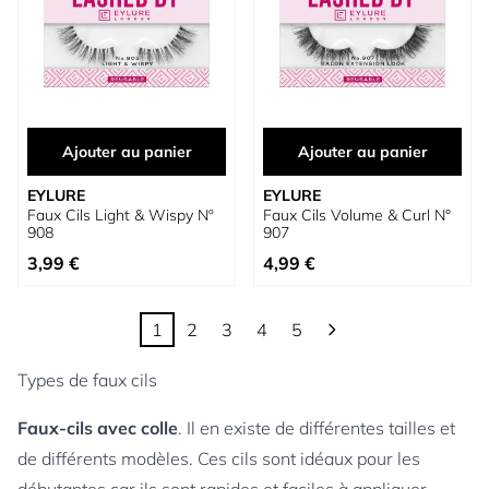
Ajouter au panier
Ajouter au panier
EYLURE
EYLURE
Faux Cils Light & Wispy Nº
Faux Cils Volume & Curl N°
908
907
3,99 €
4,99 €
1
2
3
4
5
Vous lisez actuellement la page
Page
Page
Page
Page
Types de faux cils
Faux-cils avec colle
. Il en existe de différentes tailles et
de différents modèles. Ces cils sont idéaux pour les