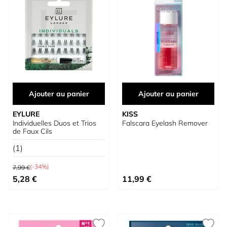
Ajouter au panier
Ajouter au panier
EYLURE
KISS
Individuelles Duos et Trios
Falscara Eyelash Remover
de Faux Cils
(1)
Prix normal
(-34%)
7,99 €
Prix spécial
5,28 €
11,99 €