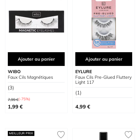
Ajouter au panier
Ajouter au panier
WIBO
EYLURE
Faux Cils Magnétiques
Faux Cils Pre-Glued Fluttery
Light 117
(3)
(1)
Prix normal
(-75%)
7,99 €
Prix spécial
1,99 €
4,99 €
MEILLEUR PRIX