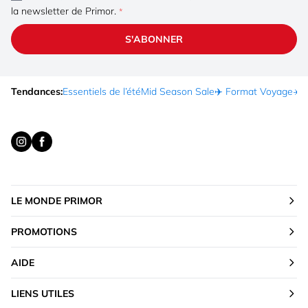
la newsletter de Primor.
S'ABONNER
Tendances:
Essentiels de l’été
Mid Season Sale
✈️ Format Voyage
☀️ 
LE MONDE PRIMOR
PROMOTIONS
AIDE
LIENS UTILES