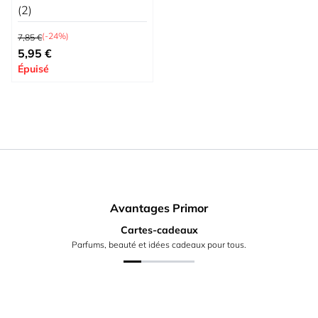
(2)
Prix normal
(-24%)
7,85 €
Prix spécial
5,95 €
Épuisé
Avantages Primor
Cartes-cadeaux
Parfums, beauté et idées cadeaux pour tous.