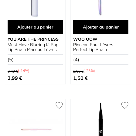
Ajouter au panier
Ajouter au panier
YOU ARE THE PRINCESS
WOO OOW
Must Have Blurring K-Pop
Pinceau Pour Lèvres
Lip Brush Pinceau Lèvres
Perfect Lip Brush
(5)
(4)
Prix normal
Prix normal
(-14%)
(-25%)
3,49 €
2,00 €
Prix spécial
Prix spécial
2,99 €
1,50 €