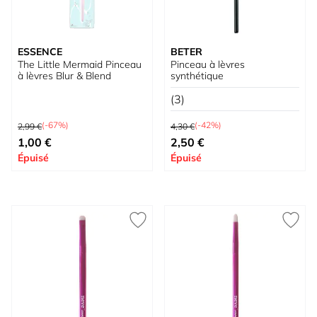
ESSENCE
BETER
The Little Mermaid Pinceau
Pinceau à lèvres
à lèvres Blur & Blend
synthétique
(3)
Prix normal
Prix normal
(-67%)
(-42%)
2,99 €
4,30 €
Prix spécial
Prix spécial
1,00 €
2,50 €
Épuisé
Épuisé