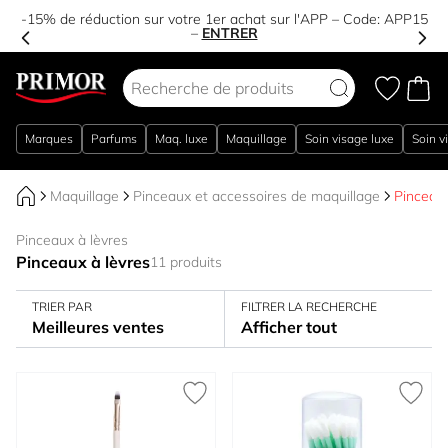
-15% de réduction sur votre 1er achat sur l'APP – Code:
APP15
–
ENTRER
Aller au contenu
Marques
Parfums
Maq. luxe
Maquillage
Soin visage luxe
Soin v
Maquillage
Pinceaux et accessoires de maquillage
Pinceaux
Pinceaux à lèvres
Pinceaux à lèvres
11 produits
TRIER PAR
FILTRER LA RECHERCHE
Meilleures ventes
Afficher tout