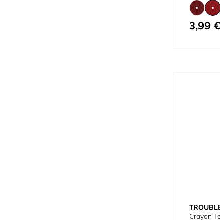
3,99 €
À partir de
TROUBL
Crayon Te