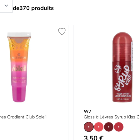
de
370
produits
W7
res Gradient Club Soleil
Gloss à Lèvres Syrup Kiss C
3,50 €
À partir de