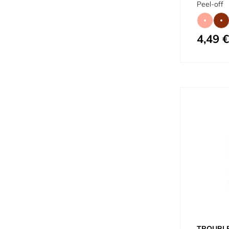
Peel-off
4,49 €
À partir de
TROUBL