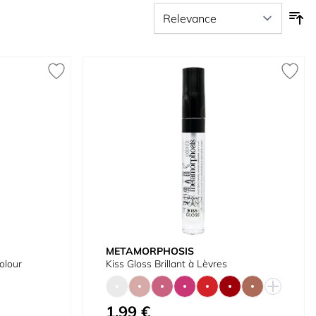
METAMORPHOSIS
olour
Kiss Gloss Brillant à Lèvres
1,99 €
À partir de