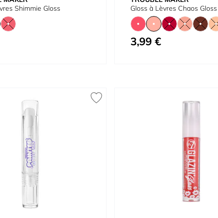
èvres Shimmie Gloss
Gloss à Lèvres Chaos Gloss
3,99 €
À partir de