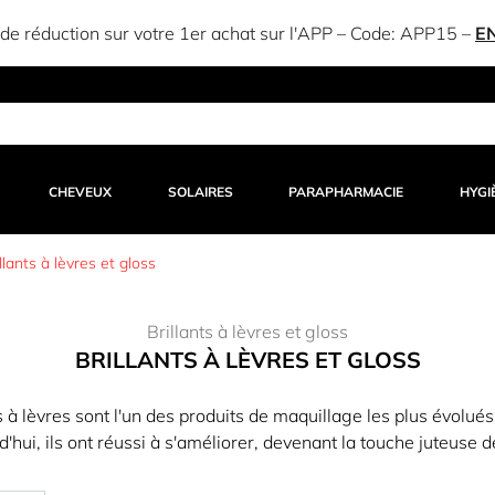
e réduction sur votre 1er achat sur l'APP – Code:
APP15
–
E
CHEVEUX
SOLAIRES
PARAPHARMACIE
HYGI
llants à lèvres et gloss
Brillants à lèvres et gloss
BRILLANTS À LÈVRES ET GLOSS
 à lèvres sont l'un des produits de maquillage les plus évolué
hui, ils ont réussi à s'améliorer, devenant la touche juteuse de 