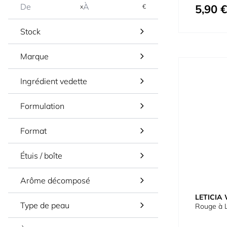
5,90 €
x
€
À partir de
Stock
Marque
Ingrédient vedette
Formulation
Format
Étuis / boîte
Arôme décomposé
LETICIA
Type de peau
Rouge à L