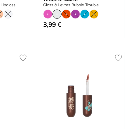
 Lipgloss
Gloss à Lèvres Bubble Trouble
3,99 €
À partir de