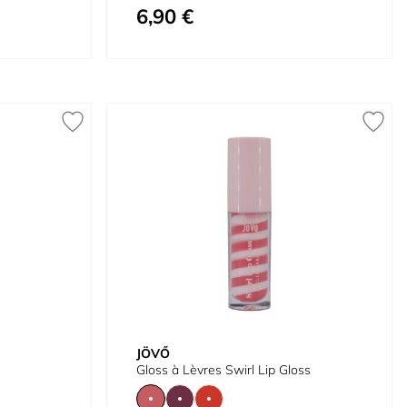
6,90 €
À partir de
JÖVŐ
Gloss à Lèvres Swirl Lip Gloss