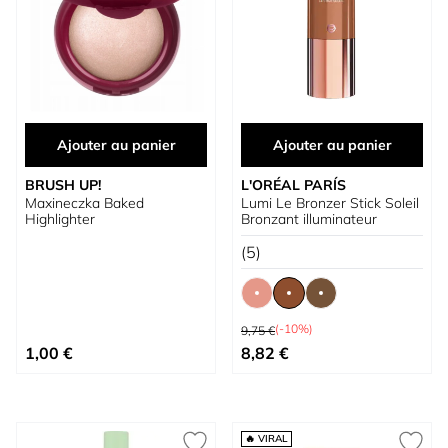
Ajouter au panier
Ajouter au panier
BRUSH UP!
L'ORÉAL PARÍS
Maxineczka Baked
Lumi Le Bronzer Stick Soleil
Highlighter
Bronzant illuminateur
(5)
Prix normal
(-10%)
9,75 €
À partir de
1,00 €
8,82 €
🔥 VIRAL