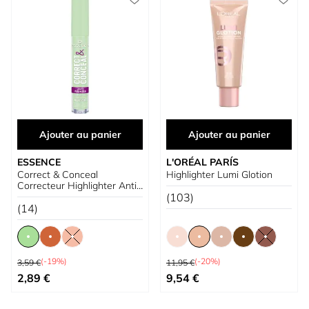
Ajouter au panier
Ajouter au panier
ESSENCE
L'ORÉAL PARÍS
Correct & Conceal
Highlighter Lumi Glotion
Correcteur Highlighter Anti-
Cernes
(103)
(14)
Prix normal
Prix normal
(-19%)
(-20%)
3,59 €
11,95 €
À partir de
À partir de
2,89 €
9,54 €