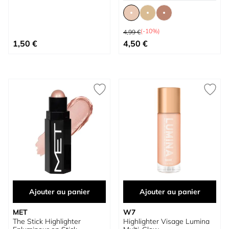
Prix normal
(-10%)
4,99 €
À partir de
1,50 €
4,50 €
Ajouter au panier
Ajouter au panier
MET
W7
The Stick Highlighter
Highlighter Visage Lumina