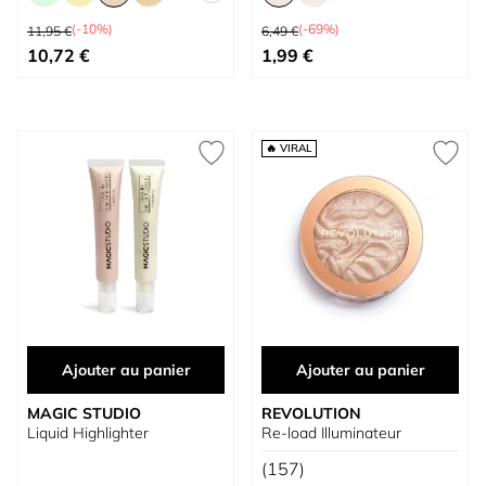
Prix normal
Prix normal
(-10%)
(-69%)
11,95 €
6,49 €
À partir de
À partir de
10,72 €
1,99 €
🔥 VIRAL
Ajouter au panier
Ajouter au panier
MAGIC STUDIO
REVOLUTION
Liquid Highlighter
Re-load Illuminateur
(157)