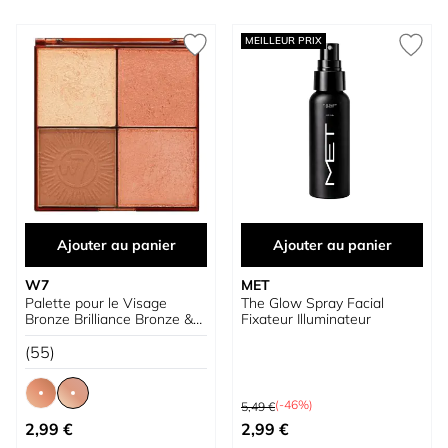
MEILLEUR PRIX
Ajouter au panier
Ajouter au panier
W7
MET
Palette pour le Visage
The Glow Spray Facial
Bronze Brilliance Bronze &
Fixateur Illuminateur
Glow
(55)
Prix normal
(-46%)
5,49 €
À partir de
Prix spécial
2,99 €
2,99 €