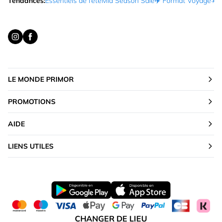
Tendances:
Essentiels de l’été
Mid Season Sale
✈️ Format Voyage
☀️ 
LE MONDE PRIMOR
PROMOTIONS
AIDE
LIENS UTILES
CHANGER DE LIEU