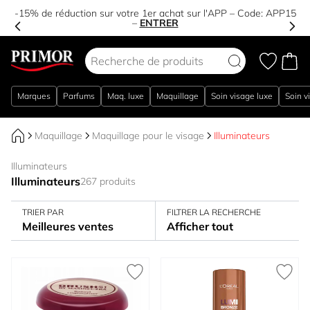
-15% de réduction sur votre 1er achat sur l'APP – Code:
APP15
–
ENTRER
Aller au contenu
Marques
Parfums
Maq. luxe
Maquillage
Soin visage luxe
Soin v
Maquillage
Maquillage pour le visage
Illuminateurs
Illuminateurs
Illuminateurs
267 produits
TRIER PAR
FILTRER LA RECHERCHE
Meilleures ventes
Afficher tout