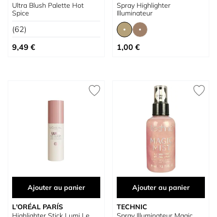
Ultra Blush Palette Hot
Spray Highlighter
Spice
Illuminateur
(62)
À partir de
9,49 €
1,00 €
Ajouter au panier
Ajouter au panier
L'ORÉAL PARÍS
TECHNIC
Highlighter Stick Lumi Le
Spray Illuminateur Magic