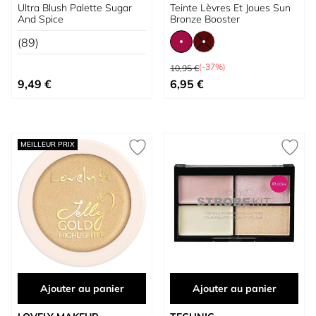
Ultra Blush Palette Sugar
Teinte Lèvres Et Joues Sun
And Spice
Bronze Booster
(89)
Prix normal
(-37%)
10,95 €
À partir de
9,49 €
6,95 €
MEILLEUR PRIX
Ajouter au panier
Ajouter au panier