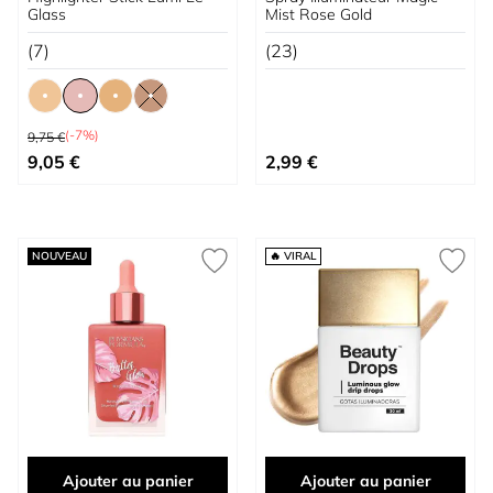
Glass
Mist Rose Gold
(7)
(23)
Prix normal
(-7%)
9,75 €
À partir de
9,05 €
2,99 €
NOUVEAU
🔥 VIRAL
Ajouter au panier
Ajouter au panier