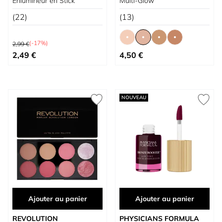
Enlumineur en Stick
Multi-Glow
(22)
(13)
Prix normal
(-17%)
2,99 €
Prix spécial
À partir de
2,49 €
4,50 €
NOUVEAU
Ajouter au panier
Ajouter au panier
REVOLUTION
PHYSICIANS FORMULA