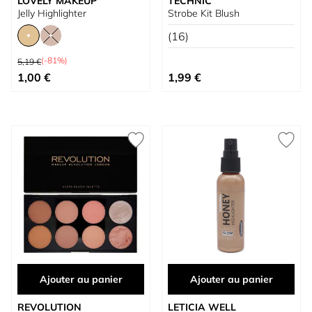
LOVELY MAKEUP
TECHNIC
Jelly Highlighter
Strobe Kit Blush
(16)
Prix normal
(-81%)
5,19 €
À partir de
1,00 €
1,99 €
Ajouter au panier
Ajouter au panier
REVOLUTION
LETICIA WELL