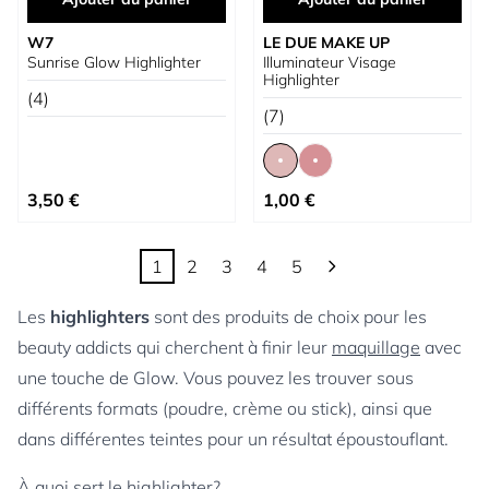
W7
LE DUE MAKE UP
Sunrise Glow Highlighter
Illuminateur Visage
Highlighter
(4)
(7)
À partir de
3,50 €
1,00 €
1
2
3
4
5
Vous lisez actuellement la page
Page
Page
Page
Page
Les
highlighters
sont des produits de choix pour les
beauty addicts qui cherchent à finir leur
maquillage
avec
une touche de Glow. Vous pouvez les trouver sous
différents formats (poudre, crème ou stick), ainsi que
dans différentes teintes pour un résultat époustouflant.
À quoi sert le highlighter?