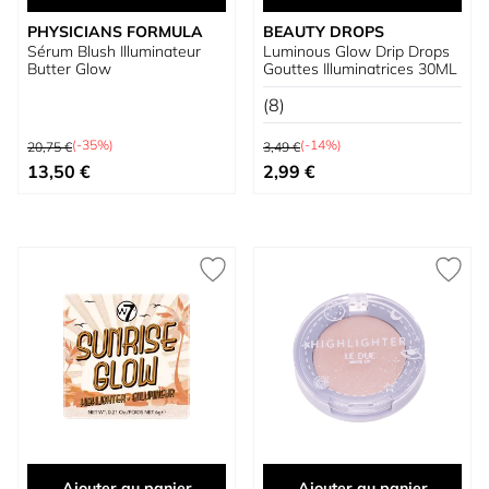
PHYSICIANS FORMULA
BEAUTY DROPS
Sérum Blush Illuminateur
Luminous Glow Drip Drops
Butter Glow
Gouttes Illuminatrices 30ML
(8)
Prix normal
Prix normal
(-35%)
(-14%)
20,75 €
3,49 €
Prix spécial
Prix spécial
13,50 €
2,99 €
Ajouter au panier
Ajouter au panier