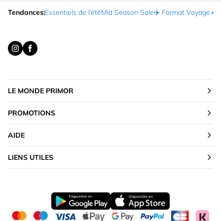
Tendances:
Essentiels de l’été
Mid Season Sale
✈️ Format Voyage
☀️ 
LE MONDE PRIMOR
PROMOTIONS
AIDE
LIENS UTILES