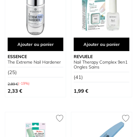
Ajouter au panier
Ajouter au panier
ESSENCE
REVUELE
The Extreme Nail Hardener
Nail Therapy Complex 9en1
Ongles Sains
(25)
(41)
Prix normal
(-19%)
2,89 €
Prix spécial
2,33 €
1,99 €