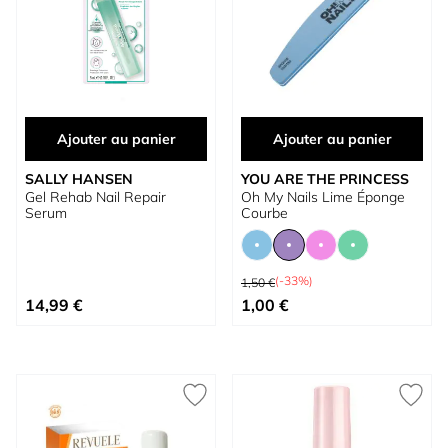
Ajouter au panier
Ajouter au panier
SALLY HANSEN
YOU ARE THE PRINCESS
Gel Rehab Nail Repair
Oh My Nails Lime Éponge
Serum
Courbe
Prix normal
(-33%)
1,50 €
À partir de
14,99 €
1,00 €