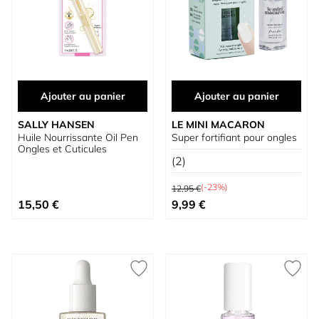
Ajouter au panier
Ajouter au panier
SALLY HANSEN
LE MINI MACARON
Huile Nourrissante Oil Pen
Super fortifiant pour ongles
Ongles et Cuticules
(2)
Prix normal
(-23%)
12,95 €
Prix spécial
15,50 €
9,99 €