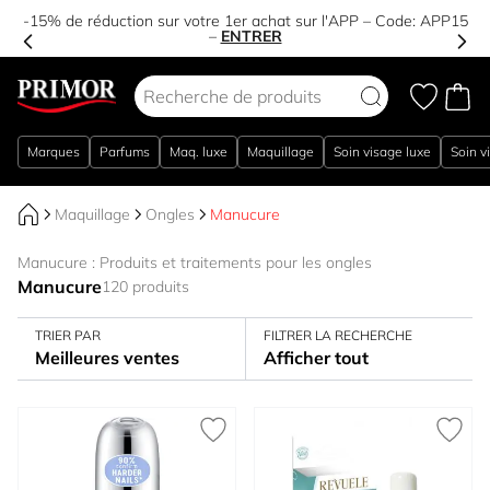
-15% de réduction sur votre 1er achat sur l'APP – Code:
APP15
–
ENTRER
Aller au contenu
Marques
Parfums
Maq. luxe
Maquillage
Soin visage luxe
Soin v
Maquillage
Ongles
Manucure
Manucure : Produits et traitements pour les ongles
Manucure
120 produits
TRIER PAR
FILTRER LA RECHERCHE
Meilleures ventes
Afficher tout