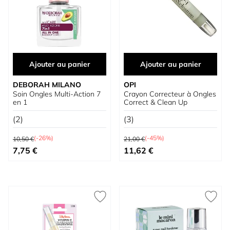
Ajouter au panier
Ajouter au panier
DEBORAH MILANO
OPI
Soin Ongles Multi-Action 7
Crayon Correcteur à Ongles
en 1
Correct & Clean Up
(2)
(3)
Prix normal
Prix normal
(-26%)
(-45%)
10,50 €
21,00 €
Prix spécial
Prix spécial
7,75 €
11,62 €