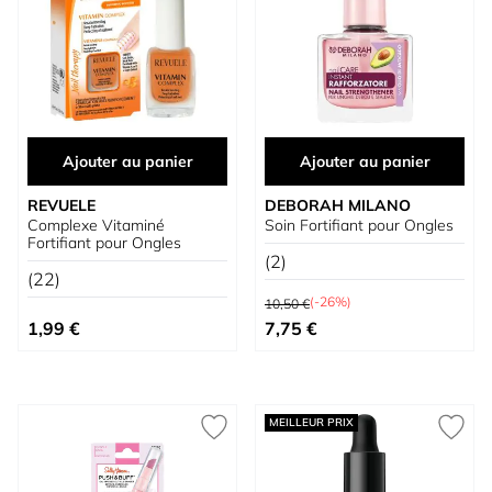
Ajouter au panier
Ajouter au panier
REVUELE
DEBORAH MILANO
Complexe Vitaminé
Soin Fortifiant pour Ongles
Fortifiant pour Ongles
(2)
(22)
Prix normal
(-26%)
10,50 €
Prix spécial
1,99 €
7,75 €
MEILLEUR PRIX