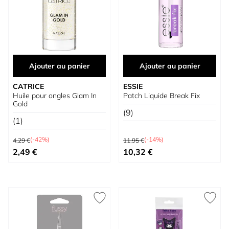
Ajouter au panier
Ajouter au panier
CATRICE
ESSIE
Huile pour ongles Glam In
Patch Liquide Break Fix
Gold
(9)
(1)
Prix normal
Prix normal
(-42%)
(-14%)
4,29 €
11,95 €
Prix spécial
Prix spécial
2,49 €
10,32 €