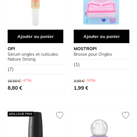
Ajouter au panier
Ajouter au panier
OPI
MOSTROPI
Sérum ongles et cuticules
Brosse pour Ongles
Nature Strong
(1)
(7)
Prix normal
Prix normal
(-47%)
(-50%)
16,50 €
3,99 €
Prix spécial
Prix spécial
8,80 €
1,99 €
MEILLEUR PRIX