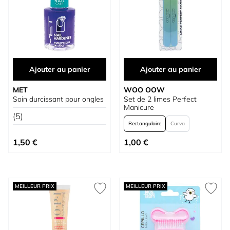
Ajouter au panier
Ajouter au panier
MET
WOO OOW
Soin durcissant pour ongles
Set de 2 limes Perfect
Manicure
(5)
Rectangulaire
Curva
À partir de
1,50 €
1,00 €
MEILLEUR PRIX
MEILLEUR PRIX