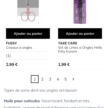
Ajouter au panier
Ajouter au panier
FUSSY
TAKE CARE
Ciseaux à ongles
Set de Limes à Ongles Hello
Kitty Kuromi
(1)
2,99 €
1,99 €
1
2
3
4
5
Vous lisez actuellement la page
Page
Page
Page
Page
Types de soins dont vos ongles ont besoin
Huile pour cuticules
. Nourrissant, fondant et très
hydratant, ce type de produit favorise une croissance plus