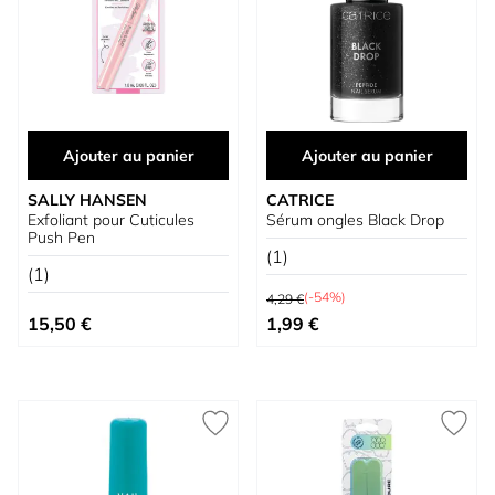
Ajouter au panier
Ajouter au panier
SALLY HANSEN
CATRICE
Exfoliant pour Cuticules
Sérum ongles Black Drop
Push Pen
(1)
(1)
Prix normal
(-54%)
4,29 €
Prix spécial
15,50 €
1,99 €