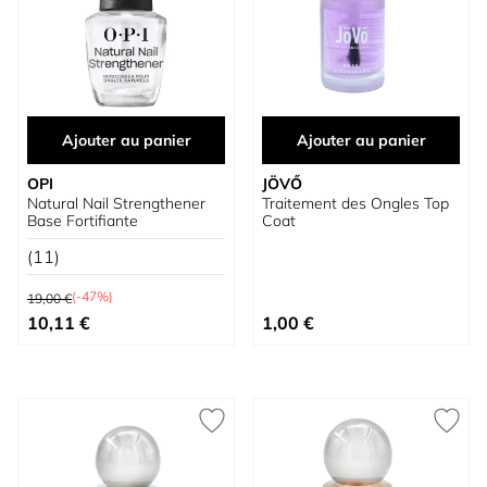
Ajouter au panier
Ajouter au panier
OPI
JÖVŐ
Natural Nail Strengthener
Traitement des Ongles Top
Base Fortifiante
Coat
(11)
Prix normal
(-47%)
19,00 €
Prix spécial
10,11 €
1,00 €