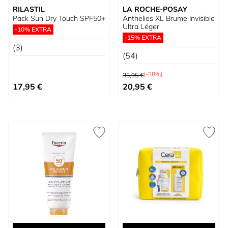
RILASTIL
LA ROCHE-POSAY
Pack Sun Dry Touch SPF50+
Anthelios XL Brume Invisible
Ultra Léger
-10% EXTRA
-15% EXTRA
(3)
(54)
Prix normal
(-38%)
33,95 €
Prix spécial
17,95 €
20,95 €