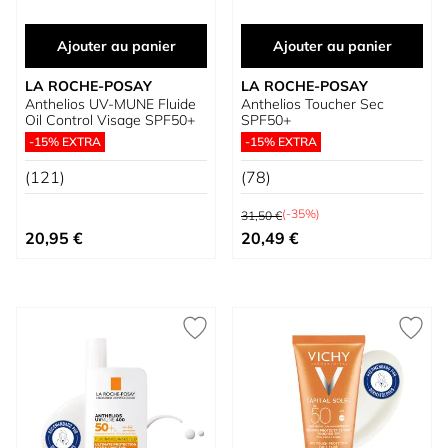
Ajouter au panier
Ajouter au panier
LA ROCHE-POSAY
LA ROCHE-POSAY
Anthelios UV-MUNE Fluide
Anthelios Toucher Sec
Oil Control Visage SPF50+
SPF50+
-15% EXTRA
-15% EXTRA
(121)
(78)
Prix normal
(-35%)
31,50 €
Prix spécial
20,95 €
20,49 €