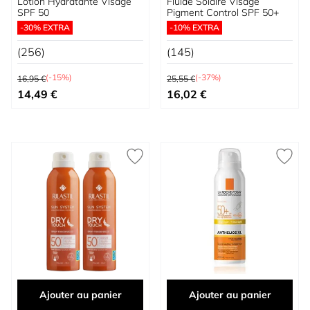
Lotion Hydratante Visage
Fluide Solaire Visage
SPF 50
Pigment Control SPF 50+
-30% EXTRA
-10% EXTRA
(256)
(145)
Prix normal
Prix normal
(-15%)
(-37%)
16,95 €
25,55 €
Prix spécial
Prix spécial
14,49 €
16,02 €
Ajouter au panier
Ajouter au panier