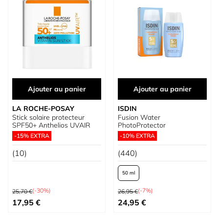
Ajouter au panier
Ajouter au panier
LA ROCHE-POSAY
ISDIN
Stick solaire protecteur
Fusion Water
SPF50+ Anthelios UVAIR
PhotoProtector
-15% EXTRA
-10% EXTRA
(10)
(440)
50 ml
Prix normal
Prix normal
(-30%)
(-7%)
25,70 €
26,95 €
Prix spécial
À partir de
17,95 €
24,95 €