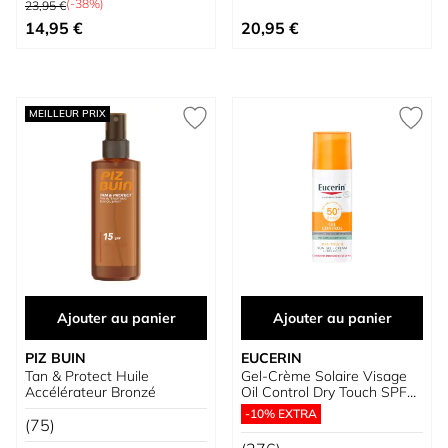
(-38%)
23,95 €
Prix spécial
14,95 €
20,95 €
MEILLEUR PRIX
Ajouter au panier
Ajouter au panier
PIZ BUIN
EUCERIN
Tan & Protect Huile
Gel-Crème Solaire Visage
Accélérateur Bronzé
Oil Control Dry Touch SPF
50+
-10% EXTRA
(75)