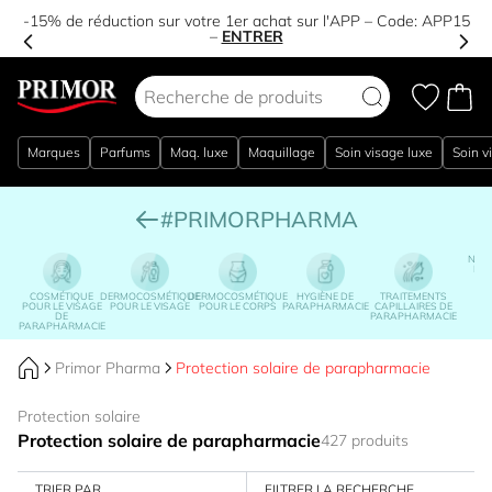
-15% de réduction sur votre 1er achat sur l'APP – Code:
APP15
–
ENTRER
Aller au contenu
Marques
Parfums
Maq. luxe
Maquillage
Soin visage luxe
Soin v
#PRIMORPHARMA
NUTR
DIÉ
COSMÉTIQUE
DERMOCOSMÉTIQUE
DERMOCOSMÉTIQUE
HYGIÈNE DE
TRAITEMENTS
POUR LE VISAGE
POUR LE VISAGE
POUR LE CORPS
PARAPHARMACIE
CAPILLAIRES DE
DE
PARAPHARMACIE
PARAPHARMACIE
Primor Pharma
Protection solaire de parapharmacie
Protection solaire
Protection solaire de parapharmacie
427 produits
TRIER PAR
FILTRER LA RECHERCHE