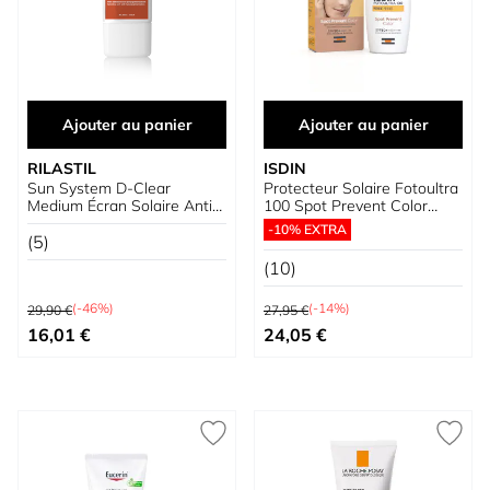
Ajouter au panier
Ajouter au panier
RILASTIL
ISDIN
Sun System D-Clear
Protecteur Solaire Fotoultra
Medium Écran Solaire Anti-
100 Spot Prevent Color
Taches SPF50+
SPF50+
-10% EXTRA
(5)
(10)
Prix normal
Prix normal
(-46%)
(-14%)
29,90 €
27,95 €
Prix spécial
Prix spécial
16,01 €
24,05 €