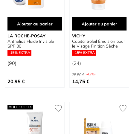
Ajouter au panier
Ajouter au panier
LA ROCHE-POSAY
VICHY
Anthelios Fluide Invisible
Capital Soleil Émulsion pour
SPF 30
le Visage Finition Sèche
-15% EXTRA
-15% EXTRA
(90)
(24)
Prix normal
(-42%)
25,50 €
Prix spécial
20,95 €
14,75 €
MEILLEUR PRIX