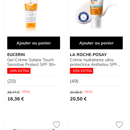
Ajouter au panier
Ajouter au panier
EUCERIN
LA ROCHE-POSAY
Gel-Crème Solaire Touch
Crème hydratante ultra
Sensitive Protect SPF 50+
protectrice Anthelios SPF
50+
-10% EXTRA
-10% EXTRA
(20)
(49)
Prix normal
Prix normal
(-39%)
(-36%)
26,77 €
31,95 €
Prix spécial
Prix spécial
16,36 €
20,50 €