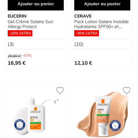
Ajouter au panier
Ajouter au panier
EUCERIN
CERAVE
Gel-Crème Solaire Sun
Pack Lotion Solaire Invisible
Allergy Protect
Hydratante SPF50+ et
Lotion Hydratante +
-10% EXTRA
-30% EXTRA
Trousse
(3)
(10)
Prix normal
(-43%)
29,80 €
Prix spécial
16,95 €
12,10 €