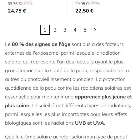
Prix normal
Prix normal
(-27%)
(-25%)
33,76 €
29,95 €
Prix spécial
Prix spécial
24,75 €
22,50 €
1
2
3
4
5
Vous lisez actuellement la page
Page
Page
Page
Page
Le
80 % des signes de l'âge
sont dus à des facteurs
externes de l'exposome, parmi lesquels la radiation
solaire, qui représente l'un des facteurs ayant le plus
grand impact sur la santé de la peau, responsable entre
autres du photovieillissement quotidien. La protection
quotidienne de la peau contre les radiations solaires est
essentielle pour maintenir une
apparence plus jeune et
plus saine
. Le soleil émet différents types de radiations,
parmi lesquelles les plus importantes pour leurs effets
biologiques sont les radiations
UVB et UVA
.
Quelle crème solaire acheter selon mon type de peau?