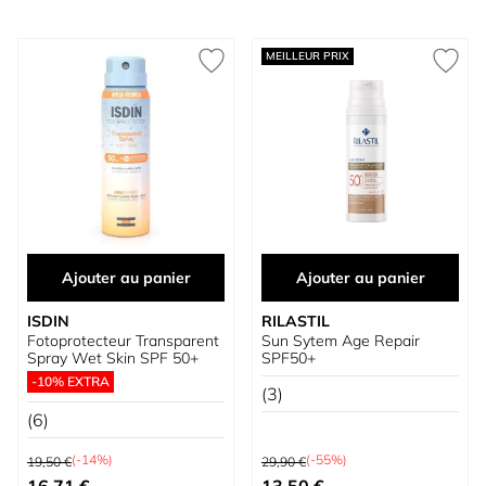
MEILLEUR PRIX
Ajouter au panier
Ajouter au panier
ISDIN
RILASTIL
Fotoprotecteur Transparent
Sun Sytem Age Repair
Spray Wet Skin SPF 50+
SPF50+
-10% EXTRA
(3)
(6)
Prix normal
Prix normal
(-14%)
(-55%)
19,50 €
29,90 €
Prix spécial
Prix spécial