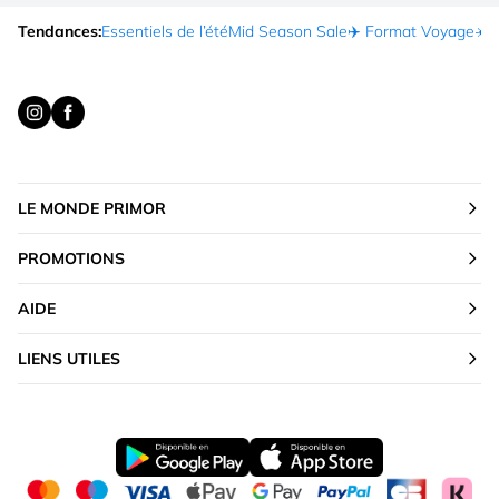
Tendances:
Essentiels de l’été
Mid Season Sale
✈️ Format Voyage
☀️ 
LE MONDE PRIMOR
PROMOTIONS
AIDE
LIENS UTILES