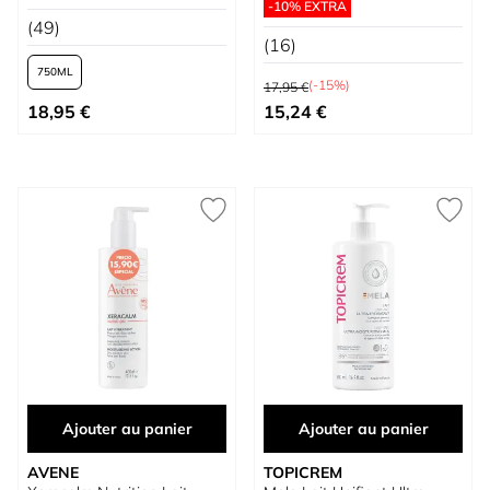
-10% EXTRA
(49)
(16)
750
Prix normal
(-15%)
17,95 €
À partir de
Prix spécial
18,95 €
15,24 €
Ajouter au panier
Ajouter au panier
AVENE
TOPICREM