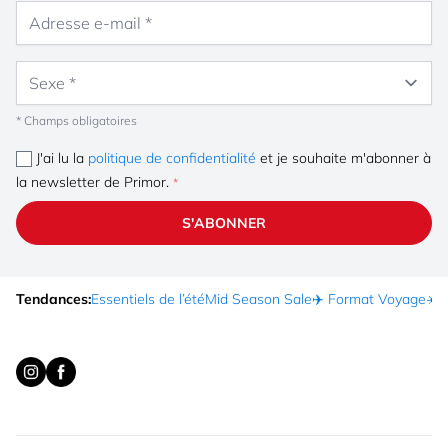
Adresse e-mail
Sexe
* Champs obligatoires
J'ai lu la
politique de confidentialité
et je souhaite m'abonner à
la newsletter de Primor.
S'ABONNER
Tendances:
Essentiels de l’été
Mid Season Sale
✈️ Format Voyage
☀️ 