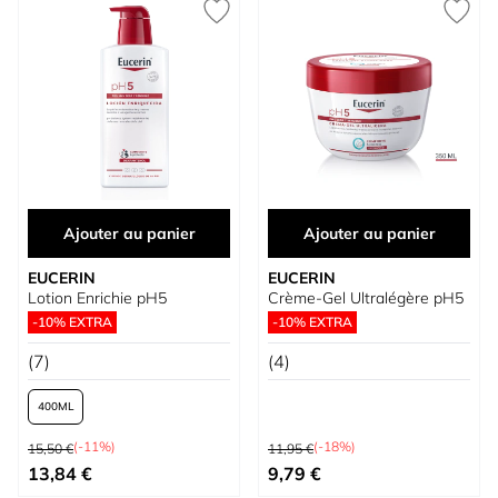
Ajouter au panier
Ajouter au panier
EUCERIN
EUCERIN
Lotion Enrichie pH5
Crème-Gel Ultralégère pH5
-10% EXTRA
-10% EXTRA
(7)
(4)
400
Prix normal
Prix normal
(-11%)
(-18%)
15,50 €
11,95 €
À partir de
Prix spécial
13,84 €
9,79 €