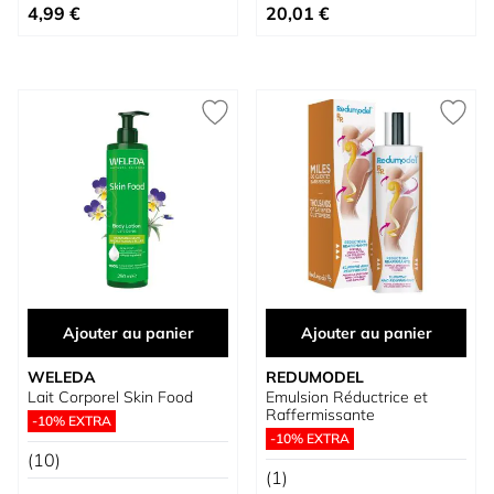
Prix spécial
4,99 €
20,01 €
Ajouter au panier
Ajouter au panier
WELEDA
REDUMODEL
Lait Corporel Skin Food
Emulsion Réductrice et
Raffermissante
-10% EXTRA
-10% EXTRA
(10)
(1)