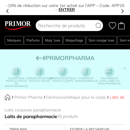
-15% de réduction sur votre 1er achat sur l'APP – Code:
APP15
–
ENTRER
Aller au contenu
Marques
Parfums
Maq. luxe
Maquillage
Soin visage luxe
Soin v
#PRIMORPHARMA
NUTR
DIÉ
COSMÉTIQUE
DERMOCOSMÉTIQUE
DERMOCOSMÉTIQUE
HYGIÈNE DE
TRAITEMENTS
POUR LE VISAGE
POUR LE VISAGE
POUR LE CORPS
PARAPHARMACIE
CAPILLAIRES DE
DE
PARAPHARMACIE
PARAPHARMACIE
Primor Pharma
Dermocosmétique pour le corps
Laits de p
Laits corporels parapharmacie
Laits de parapharmacie
55 produits
TRIER PAR
FILTRER LA RECHERCHE