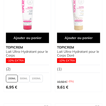
Ajouter au panier
Ajouter au panier
TOPICREM
TOPICREM
Lait Ultra-Hydratant pour le
Lait Ultra-Hydratant pour le
Corps
Corps Doré
-10% EXTRA
-10% EXTRA
(2)
(1)
200
500
1000
Prix normal
(-8%)
10,50 €
À partir de
Prix spécial
6,95 €
9,61 €