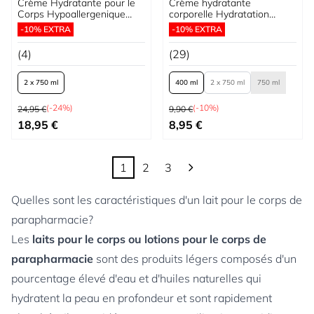
Crème Hydratante pour le
Crème hydratante
Corps Hypoallergenique
corporelle Hydratation
Sans Parfum
Intense Pro-Céramide
-10% EXTRA
-10% EXTRA
(4)
(29)
2 x 750 ml
400 ml
2 x 750 ml
750 ml
Prix normal
Prix normal
(-24%)
(-10%)
24,95 €
9,90 €
À partir de
À partir de
18,95 €
8,95 €
1
2
3
Vous lisez actuellement la page
Page
Page
Quelles sont les caractéristiques d'un lait pour le corps de
parapharmacie?
Les
laits pour le corps ou lotions pour le corps de
parapharmacie
sont des produits légers composés d'un
pourcentage élevé d'eau et d'huiles naturelles qui
hydratent la peau en profondeur et sont rapidement