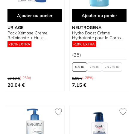
Ajouter au panier
Ajouter au panier
URIAGE
NEUTROGENA
Pack Xémose Crème
Hydro Boost Crème
Relipidante + Huile
Hydratante pour le Corps
Nettoyante
en Gel Ultra Légère
-10% EXTRA
-10% EXTRA
(25)
400 ml
750 ml
2 x 750 ml
Prix normal
Prix normal
(-23%)
(-28%)
26,10 €
9,90 €
Prix spécial
À partir de
20,04 €
7,15 €