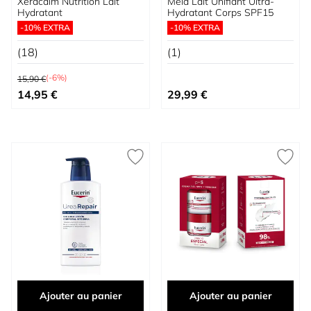
Xeracalm Nutrition Lait
Mela Lait Unifiant Ultra-
Hydratant
Hydratant Corps SPF15
-10% EXTRA
-10% EXTRA
(18)
(1)
Prix normal
(-6%)
15,90 €
Prix spécial
14,95 €
29,99 €
Ajouter au panier
Ajouter au panier