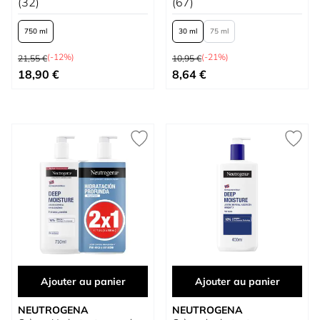
(32)
(67)
750 ml
30 ml
75 ml
Prix normal
Prix normal
(-12%)
(-21%)
21,55 €
10,95 €
À partir de
À partir de
18,90 €
8,64 €
Ajouter au panier
Ajouter au panier
NEUTROGENA
NEUTROGENA