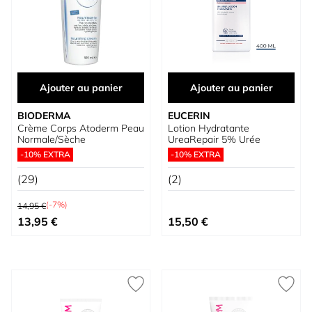
Ajouter au panier
Ajouter au panier
BIODERMA
EUCERIN
Crème Corps Atoderm Peau
Lotion Hydratante
Normale/Sèche
UreaRepair 5% Urée
-10% EXTRA
-10% EXTRA
(29)
(2)
Prix normal
(-7%)
14,95 €
Prix spécial
13,95 €
15,50 €