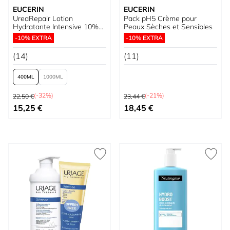
EUCERIN
EUCERIN
UreaRepair Lotion
Pack pH5 Crème pour
Hydratante Intensive 10%
Peaux Sèches et Sensibles
Urée
-10% EXTRA
-10% EXTRA
(14)
(11)
400
1000
Prix normal
Prix normal
(-32%)
(-21%)
22,50 €
23,44 €
À partir de
Prix spécial
15,25 €
18,45 €