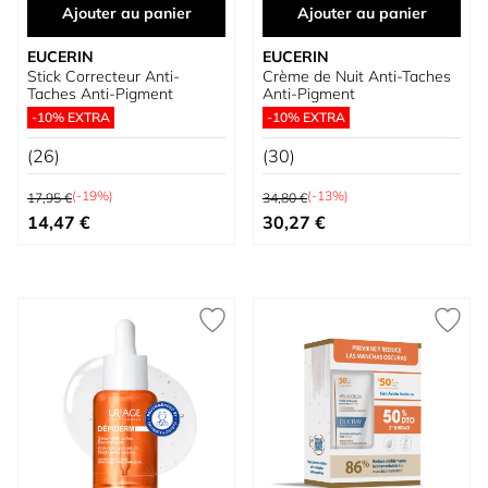
Ajouter au panier
Ajouter au panier
EUCERIN
EUCERIN
Stick Correcteur Anti-
Crème de Nuit Anti-Taches
Taches Anti-Pigment
Anti-Pigment
-10% EXTRA
-10% EXTRA
(26)
(30)
Prix normal
Prix normal
(-19%)
(-13%)
17,95 €
34,80 €
Prix spécial
Prix spécial
14,47 €
30,27 €