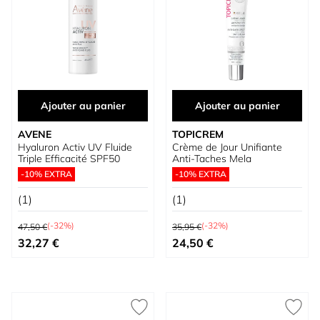
Ajouter au panier
Ajouter au panier
AVENE
TOPICREM
Hyaluron Activ UV Fluide
Crème de Jour Unifiante
Triple Efficacité SPF50
Anti-Taches Mela
-10% EXTRA
-10% EXTRA
(1)
(1)
Prix normal
Prix normal
(-32%)
(-32%)
47,50 €
35,95 €
Prix spécial
Prix spécial
32,27 €
24,50 €