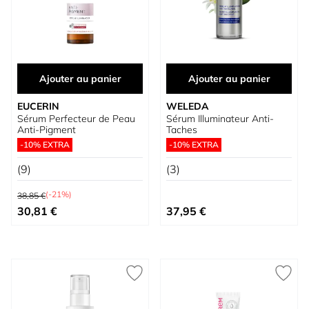
Ajouter au panier
Ajouter au panier
EUCERIN
WELEDA
Sérum Perfecteur de Peau
Sérum Illuminateur Anti-
Anti-Pigment
Taches
-10% EXTRA
-10% EXTRA
(9)
(3)
Prix normal
(-21%)
38,85 €
Prix spécial
30,81 €
37,95 €