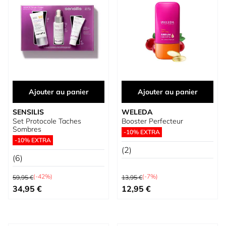
Ajouter au panier
Ajouter au panier
SENSILIS
WELEDA
Set Protocole Taches
Booster Perfecteur
Sombres
-10% EXTRA
-10% EXTRA
(2)
(6)
Prix normal
Prix normal
(-42%)
(-7%)
59,95 €
13,95 €
Prix spécial
Prix spécial
34,95 €
12,95 €