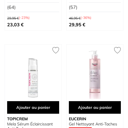
(64)
(57)
Prix normal
Prix normal
(-23%)
(-36%)
29,95 €
46,95 €
Prix spécial
Prix spécial
23,03 €
29,95 €
Ajouter au panier
Ajouter au panier
TOPICREM
EUCERIN
Mela Sérum Éclaircissant
Gel Nettoyant Anti-Taches