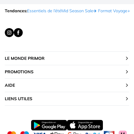
Tendances:
Essentiels de l’été
Mid Season Sale
✈️ Format Voyage
☀️ 
LE MONDE PRIMOR
PROMOTIONS
AIDE
LIENS UTILES