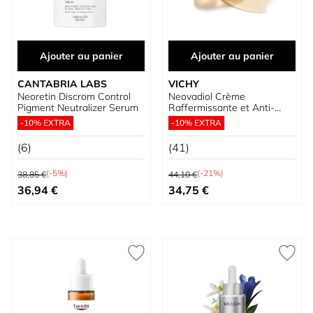
Ajouter au panier
Ajouter au panier
CANTABRIA LABS
VICHY
Neoretin Discrom Control
Neovadiol Crème
Pigment Neutralizer Serum
Raffermissante et Anti-
Taches
-10% EXTRA
-10% EXTRA
(6)
(41)
Prix normal
Prix normal
(-5%)
(-21%)
38,85 €
44,10 €
Prix spécial
Prix spécial
36,94 €
34,75 €