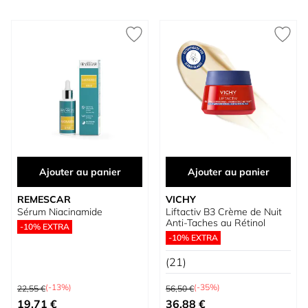
Ajouter au panier
Ajouter au panier
REMESCAR
VICHY
Sérum Niacinamide
Liftactiv B3 Crème de Nuit
Anti-Taches au Rétinol
-10% EXTRA
-10% EXTRA
(21)
Prix normal
Prix normal
(-13%)
(-35%)
22,55 €
56,50 €
Prix spécial
Prix spécial
19,71 €
36,88 €