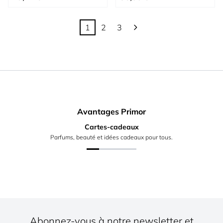
1
2
3
Vous lisez actuellement la page
Page
Page
Avantages Primor
Cartes-cadeaux
Parfums, beauté et idées cadeaux pour tous.
Abonnez-vous à notre newsletter et