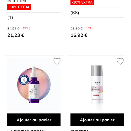
Anti-Taches
-10% EXTRA
-10% EXTRA
(66)
(1)
Prix normal
Prix normal
(-39%)
(-27%)
34,95 €
23,30 €
Prix spécial
Prix spécial
21,23 €
16,92 €
Ajouter au panier
Ajouter au panier