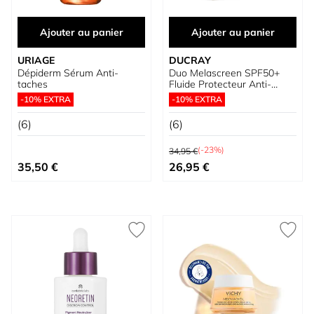
Ajouter au panier
Ajouter au panier
URIAGE
DUCRAY
Dépiderm Sérum Anti-
Duo Melascreen SPF50+
taches
Fluide Protecteur Anti-
taches
-10% EXTRA
-10% EXTRA
(6)
(6)
Prix normal
(-23%)
34,95 €
Prix spécial
35,50 €
26,95 €