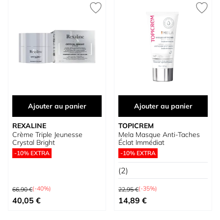
Ajouter au panier
Ajouter au panier
REXALINE
TOPICREM
Crème Triple Jeunesse
Mela Masque Anti-Taches
Crystal Bright
Éclat Immédiat
-10% EXTRA
-10% EXTRA
(2)
Prix normal
Prix normal
(-40%)
(-35%)
66,90 €
22,95 €
Prix spécial
Prix spécial
40,05 €
14,89 €