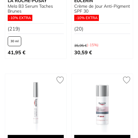
LA ROCHE-POSAY
EUCERIN
Mela B3 Serum Taches
Crème de Jour Anti-Pigment
Brunes
SPF 30
-10% EXTRA
-10% EXTRA
(219)
(20)
30 ml
Prix normal
(-15%)
35,95 €
À partir de
Prix spécial
41,95 €
30,59 €