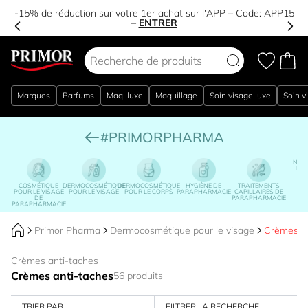
-15% de réduction sur votre 1er achat sur l'APP – Code:
APP15
–
ENTRER
Aller au contenu
Marques
Parfums
Maq. luxe
Maquillage
Soin visage luxe
Soin v
#PRIMORPHARMA
NUTR
DIÉ
COSMÉTIQUE
DERMOCOSMÉTIQUE
DERMOCOSMÉTIQUE
HYGIÈNE DE
TRAITEMENTS
POUR LE VISAGE
POUR LE VISAGE
POUR LE CORPS
PARAPHARMACIE
CAPILLAIRES DE
DE
PARAPHARMACIE
PARAPHARMACIE
Primor Pharma
Dermocosmétique pour le visage
Crèmes an
Crèmes anti-taches
Crèmes anti-taches
56 produits
TRIER PAR
FILTRER LA RECHERCHE