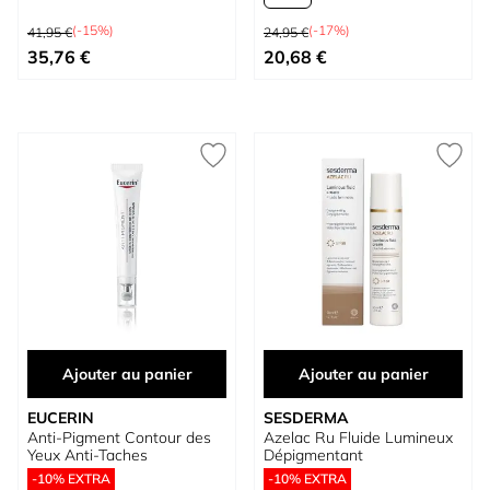
Prix normal
Prix normal
(-15%)
(-17%)
41,95 €
24,95 €
Prix spécial
À partir de
35,76 €
20,68 €
Ajouter au panier
Ajouter au panier
EUCERIN
SESDERMA
Anti-Pigment Contour des
Azelac Ru Fluide Lumineux
Yeux Anti-Taches
Dépigmentant
-10% EXTRA
-10% EXTRA