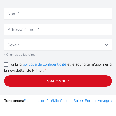
Nom
Adresse e-mail
Sexe
* Champs obligatoires
J'ai lu la
politique de confidentialité
et je souhaite m'abonner à
la newsletter de Primor.
S'ABONNER
Tendances:
Essentiels de l’été
Mid Season Sale
✈️ Format Voyage
☀️ 