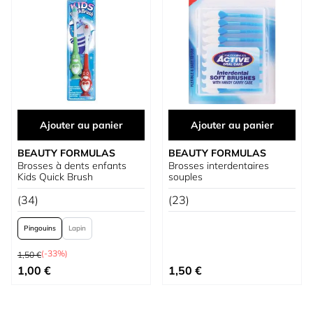
Ajouter au panier
Ajouter au panier
BEAUTY FORMULAS
BEAUTY FORMULAS
Brosses à dents enfants
Brosses interdentaires
Kids Quick Brush
souples
(34)
(23)
Pingouins
Lapin
Prix normal
(-33%)
1,50 €
À partir de
1,00 €
1,50 €