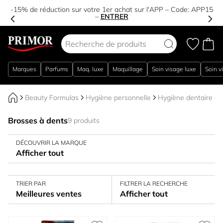
-15% de réduction sur votre 1er achat sur l'APP – Code:
APP15
–
ENTRER
Aller au contenu
Marques
Parfums
Maq. luxe
Maquillage
Soin visage luxe
Soin v
Beauty Formulas
Hygiène personnelle
Hygiène dentaire et
Brosses à dents
9 produits
DÉCOUVRIR LA MARQUE
Afficher tout
TRIER PAR
FILTRER LA RECHERCHE
Meilleures ventes
Afficher tout