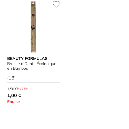
BEAUTY FORMULAS
Brosse à Dents Écologique
en Bambou
(18)
Prix normal
(-33%)
1,50 €
Prix spécial
1,00 €
Épuisé