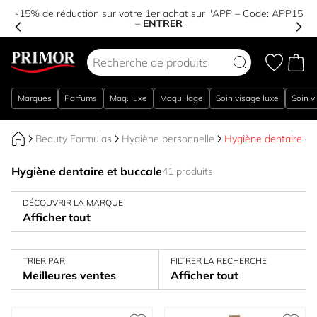
-15% de réduction sur votre 1er achat sur l'APP – Code:
APP15
–
ENTRER
Aller au contenu
Marques
Parfums
Maq. luxe
Maquillage
Soin visage luxe
Soin v
Beauty Formulas
Hygiène personnelle
Hygiène dentaire et
Hygiène dentaire et buccale
41 produits
DÉCOUVRIR LA MARQUE
Afficher tout
TRIER PAR
FILTRER LA RECHERCHE
Meilleures ventes
Afficher tout