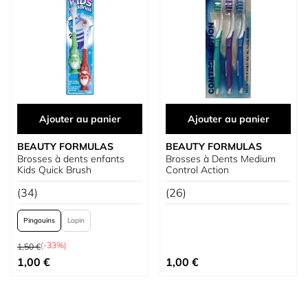
Ajouter au panier
Ajouter au panier
BEAUTY FORMULAS
BEAUTY FORMULAS
Brosses à dents enfants
Brosses à Dents Medium
Kids Quick Brush
Control Action
(34)
(26)
Pingouins
Lapin
Prix normal
(-33%)
1,50 €
À partir de
1,00 €
1,00 €