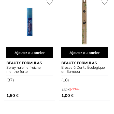
Ajouter au panier
Ajouter au panier
BEAUTY FORMULAS
BEAUTY FORMULAS
Spray haleine fraîche
Brosse à Dents Écologique
menthe forte
en Bambou
(37)
(18)
Prix normal
(-33%)
1,50 €
Prix spécial
1,50 €
1,00 €