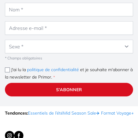
Nom
Adresse e-mail
Sexe
* Champs obligatoires
J'ai lu la
politique de confidentialité
et je souhaite m'abonner à
la newsletter de Primor.
S'ABONNER
Tendances:
Essentiels de l’été
Mid Season Sale
✈️ Format Voyage
☀️ 