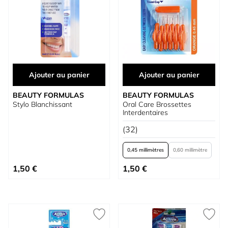
Ajouter au panier
Ajouter au panier
BEAUTY FORMULAS
BEAUTY FORMULAS
Stylo Blanchissant
Oral Care Brossettes
Interdentaires
(32)
0,45 millimètres
0,60 millimètre
À partir de
1,50 €
1,50 €