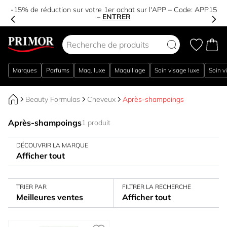
-15% de réduction sur votre 1er achat sur l'APP – Code:
APP15
–
ENTRER
Aller au contenu
Marques
Parfums
Maq. luxe
Maquillage
Soin visage luxe
Soin v
Beauty Formulas
Cheveux
Après-shampoings
Après-shampoings
1 produit
DÉCOUVRIR LA MARQUE
Afficher tout
TRIER PAR
FILTRER LA RECHERCHE
Meilleures ventes
Afficher tout