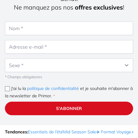
Ne manquez pas nos
offres exclusives
!
Nom
Adresse e-mail
Sexe
* Champs obligatoires
J'ai lu la
politique de confidentialité
et je souhaite m'abonner à
la newsletter de Primor.
S'ABONNER
Tendances:
Essentiels de l’été
Mid Season Sale
✈️ Format Voyage
☀️ 