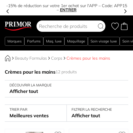
-15% de réduction sur votre 1er achat sur l'APP – Code:
APP15
–
ENTRER
Aller au contenu
Marques
Parfums
Maq. luxe
Maquillage
Soin visage luxe
Soin v
Beauty Formulas
Corps
Crèmes pour les mains
Crèmes pour les mains
12 produits
DÉCOUVRIR LA MARQUE
Afficher tout
TRIER PAR
FILTRER LA RECHERCHE
Meilleures ventes
Afficher tout