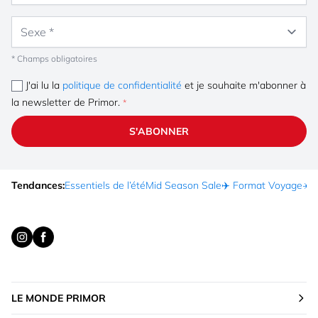
Sexe
* Champs obligatoires
J'ai lu la
politique de confidentialité
et je souhaite m'abonner à
la newsletter de Primor.
S'ABONNER
Tendances:
Essentiels de l’été
Mid Season Sale
✈️ Format Voyage
☀️ 
LE MONDE PRIMOR