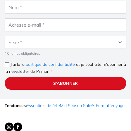
Nom
Adresse e-mail
Sexe
* Champs obligatoires
J'ai lu la
politique de confidentialité
et je souhaite m'abonner à
la newsletter de Primor.
S'ABONNER
Tendances:
Essentiels de l’été
Mid Season Sale
✈️ Format Voyage
☀️ 