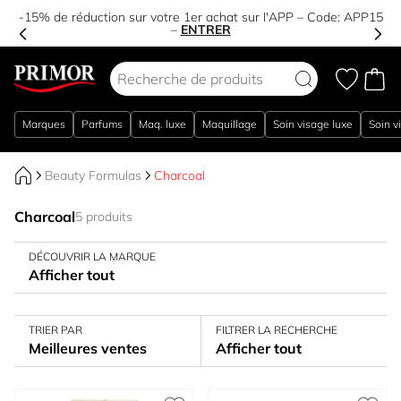
-15% de réduction sur votre 1er achat sur l'APP – Code:
APP15
–
ENTRER
Aller au contenu
Marques
Parfums
Maq. luxe
Maquillage
Soin visage luxe
Soin v
Beauty Formulas
Charcoal
Charcoal
5 produits
DÉCOUVRIR LA MARQUE
Afficher tout
TRIER PAR
FILTRER LA RECHERCHE
Meilleures ventes
Afficher tout