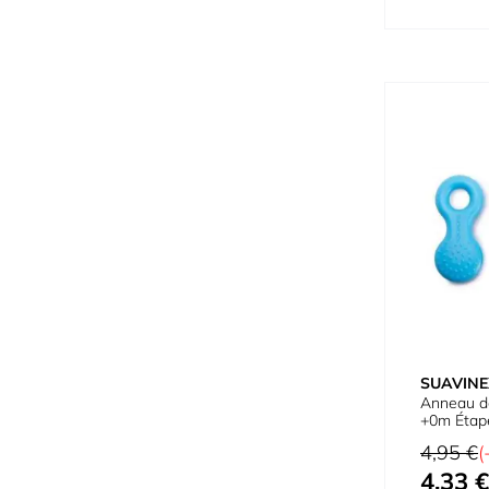
SUAVINE
Anneau d
+0m Étap
Prix normal
4,95 €
(
4,33 €
Prix spécial