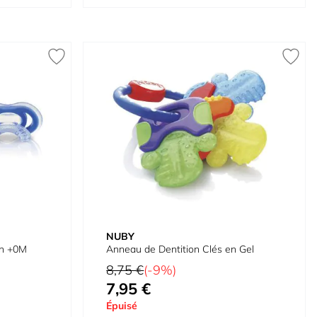
NUBY
on +0M
Anneau de Dentition Clés en Gel
Prix normal
8,75 €
(-9%)
7,95 €
Prix spécial
Épuisé