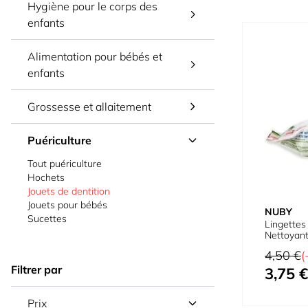
Hygiène pour le corps des
enfants
Alimentation pour bébés et
enfants
Grossesse et allaitement
Puériculture
Tout puériculture
Hochets
Jouets de dentition
Jouets pour bébés
NUBY
Sucettes
Lingettes
Nettoyant
Anneaux d
Prix normal
4,50 €
(
Filtrer par
3,75 €
Prix spécial
Prix