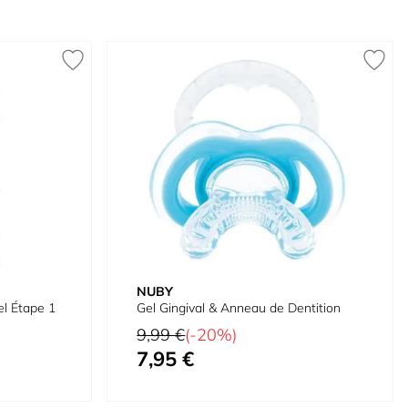
NUBY
el Étape 1
Gel Gingival & Anneau de Dentition
Prix normal
9,99 €
(-20%)
7,95 €
Prix spécial