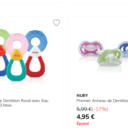
NUBY
e Dentition Rond avec Eau
Premier Anneau de Dentiti
+3 Mois
Prix normal
5,99 €
(-17%)
4,95 €
Prix spécial
Épuisé