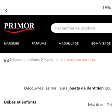
-15% d
Aller au contenu
MARQUES
PARFUMS
MAQUILLAGE
SOIN VISAGE
Bébés et enfants
Puériculture
Jouets de dentition
Découvrez les meilleurs
jouets de dentition
pour
Bébés et enfants
Montrer