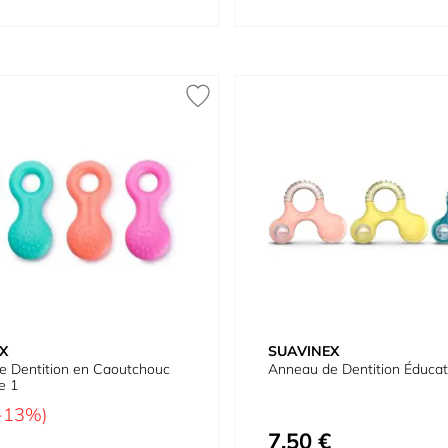
X
SUAVINEX
e Dentition en Caoutchouc
Anneau de Dentition Éducat
e 1
-13%)
7,50 €