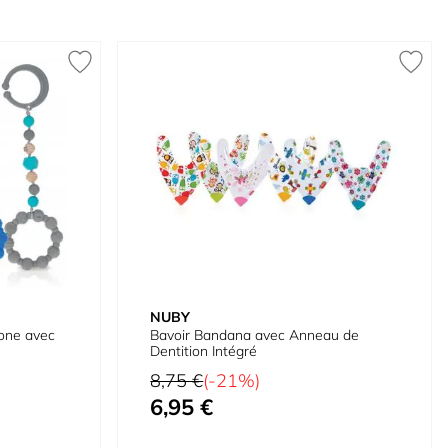
NUBY
cone avec
Bavoir Bandana avec Anneau de
Dentition Intégré
Prix normal
8,75 €
(-21%)
6,95 €
Prix spécial