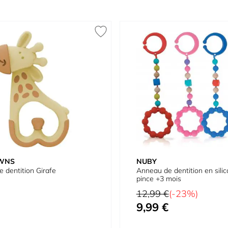
WNS
NUBY
 dentition Girafe
Anneau de dentition en sili
pince +3 mois
Prix normal
12,99 €
(-23%)
9,99 €
Prix spécial