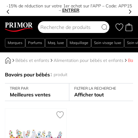
-15% de réduction sur votre 1er achat sur l'APP – Code:
APP15
–
ENTRER
Aller au contenu
Marques
Parfums
Maq. luxe
Maquillage
Soin visage luxe
Soin v
Bébés et enfants
Alimentation pour bébés et enfants
Bavo
Bavoirs pour bébés
1 produit
TRIER PAR
FILTRER LA RECHERCHE
Meilleures ventes
Afficher tout