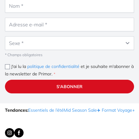
Nom
Adresse e-mail
Sexe
* Champs obligatoires
J'ai lu la
politique de confidentialité
et je souhaite m'abonner à
la newsletter de Primor.
S'ABONNER
Tendances:
Essentiels de l’été
Mid Season Sale
✈️ Format Voyage
☀️ 