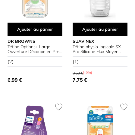
Ajouter au panier
Ajouter au panier
DR BROWNS
SUAVINEX
Tétine Options+ Large
Tétine physio-logicale SX
Ouverture Découpe en Y +9
Pro Silicone Flux Moyen
Mois
6 m+
(2)
(1)
Prix normal
(-9%)
8,50 €
Prix spécial
6,99 €
7,75 €