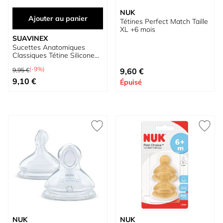
NUK
Ajouter au panier
Tétines Perfect Match Taille
XL +6 mois
SUAVINEX
Sucettes Anatomiques
Classiques Tétine Silicone
+18M
Prix normal
(-9%)
9,95 €
9,60 €
Prix spécial
9,10 €
Épuisé
NUK
NUK