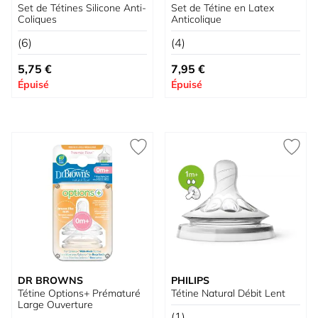
Set de Tétines Silicone Anti-
Set de Tétine en Latex
Coliques
Anticolique
(6)
(4)
À partir de
À partir de
5,75 €
7,95 €
Épuisé
Épuisé
DR BROWNS
PHILIPS
Tétine Options+ Prématuré
Tétine Natural Débit Lent
Large Ouverture
(1)