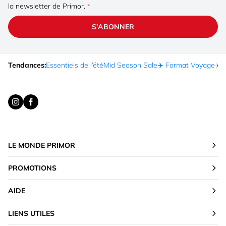
la newsletter de Primor.
S'ABONNER
Tendances:
Essentiels de l’été
Mid Season Sale
✈️ Format Voyage
☀️ 
LE MONDE PRIMOR
PROMOTIONS
AIDE
LIENS UTILES