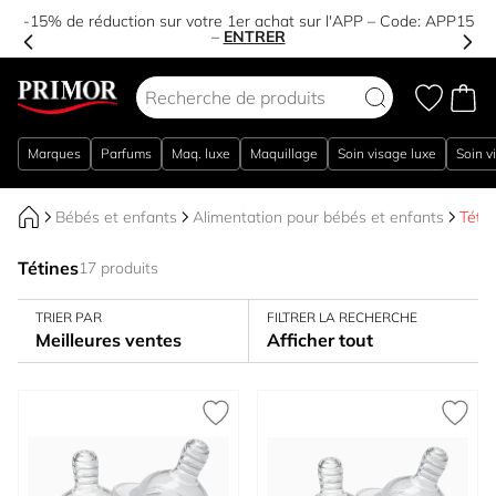
-15% de réduction sur votre 1er achat sur l'APP – Code:
APP15
–
ENTRER
Aller au contenu
Marques
Parfums
Maq. luxe
Maquillage
Soin visage luxe
Soin v
Bébés et enfants
Alimentation pour bébés et enfants
Tétin
Tétines
17 produits
TRIER PAR
FILTRER LA RECHERCHE
Meilleures ventes
Afficher tout