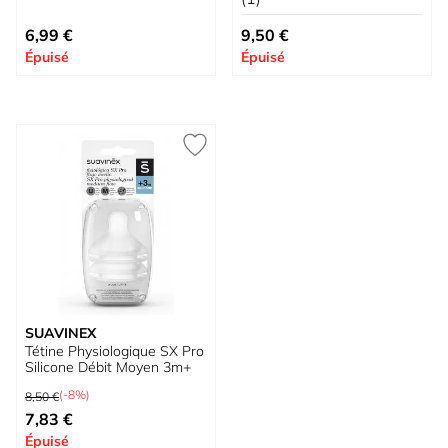
6,99 €
9,50 €
Épuisé
Épuisé
SUAVINEX
Tétine Physiologique SX Pro
Silicone Débit Moyen 3m+
Prix normal
(-8%)
8,50 €
Prix spécial
7,83 €
Épuisé