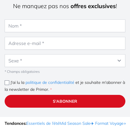
Ne manquez pas nos
offres exclusives
!
Nom
Adresse e-mail
Sexe
* Champs obligatoires
J'ai lu la
politique de confidentialité
et je souhaite m'abonner à
la newsletter de Primor.
S'ABONNER
Tendances:
Essentiels de l’été
Mid Season Sale
✈️ Format Voyage
☀️ 