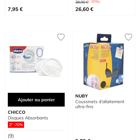
(-30%)
38,00 €
Prix spécial
7,95 €
26,60 €
NUBY
Ajouter au panier
Coussinets d’allaitement
ultra-fins
CHICCO
Disques Absorbants
2ª -70%
(9)
À partir de