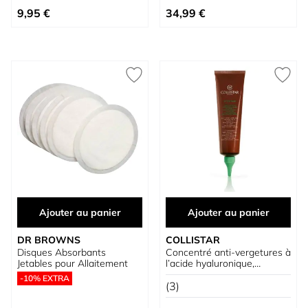
À partir de
9,95 €
34,99 €
Ajouter au panier
Ajouter au panier
DR BROWNS
COLLISTAR
Disques Absorbants
Concentré anti-vergetures à
Jetables pour Allaitement
l’acide hyaluronique,
élastine et collagène
-10% EXTRA
(3)
Prix normal