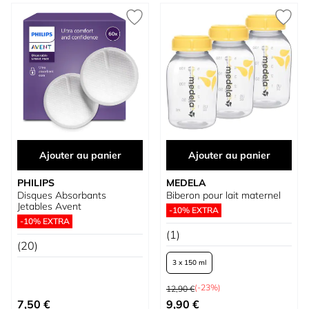
Ajouter au panier
Ajouter au panier
PHILIPS
MEDELA
Disques Absorbants
Biberon pour lait maternel
Jetables Avent
-10% EXTRA
-10% EXTRA
(1)
(20)
3 x 150 ml
Prix normal
(-23%)
12,90 €
À partir de
7,50 €
9,90 €