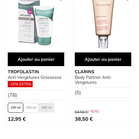
Ajouter au panier
Ajouter au panier
TROFOLASTIN
CLARINS
Anti-Vergetures Grossesse
Body Partner Anti-
Vergetures
-10% EXTRA
(5)
(78)
100 ml
250 ml
400 ml
Prix normal
(-40%)
64,50 €
À partir de
Prix spécial
12,95 €
38,50 €