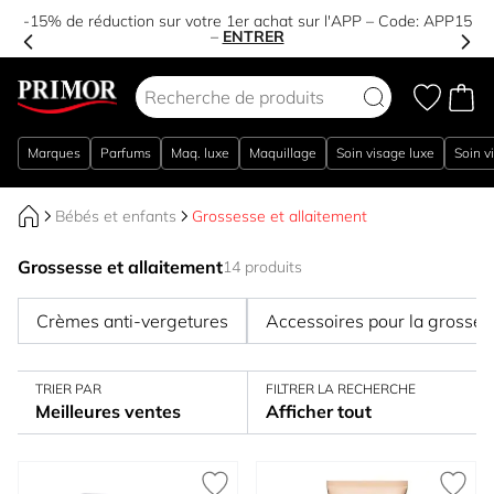
-15% de réduction sur votre 1er achat sur l'APP – Code:
APP15
–
ENTRER
Aller au contenu
Marques
Parfums
Maq. luxe
Maquillage
Soin visage luxe
Soin v
Bébés et enfants
Grossesse et allaitement
Grossesse et allaitement
14 produits
Crèmes anti-vergetures
Accessoires pour la grossess
TRIER PAR
FILTRER LA RECHERCHE
Meilleures ventes
Afficher tout