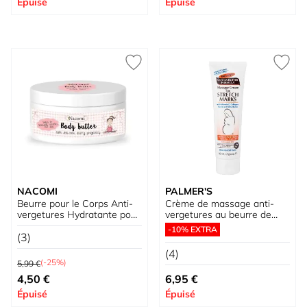
Épuisé
Épuisé
NACOMI
PALMER'S
Beurre pour le Corps Anti-
Crème de massage anti-
vergetures Hydratante pour
vergetures au beurre de
la Grossesse
cacao
-10% EXTRA
(3)
(4)
Prix normal
(-25%)
5,99 €
Prix spécial
4,50 €
6,95 €
Épuisé
Épuisé