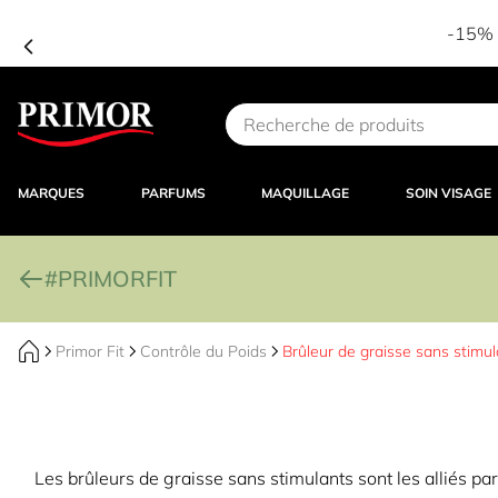
-15% d
Aller au contenu
MARQUES
PARFUMS
MAQUILLAGE
SOIN VISAGE
#PRIMORFIT
Primor Fit
Contrôle du Poids
Brûleur de graisse sans stimu
Les brûleurs de graisse sans stimulants sont les alliés pa