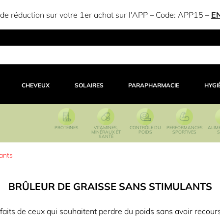
e réduction sur votre 1er achat sur l'APP – Code:
APP15
–
E
CHEVEUX
SOLAIRES
PARAPHARMACIE
HYGI
PROTÉINES
VITAMINES,
CONTRÔLE DU
PERFORMANCES
ALIM
MINÉRAUX ET
POIDS
SPORTIVES
S
SANTÉ
lants
BRÛLEUR DE GRAISSE SANS STIMULANTS
rfaits de ceux qui souhaitent perdre du poids sans avoir recours