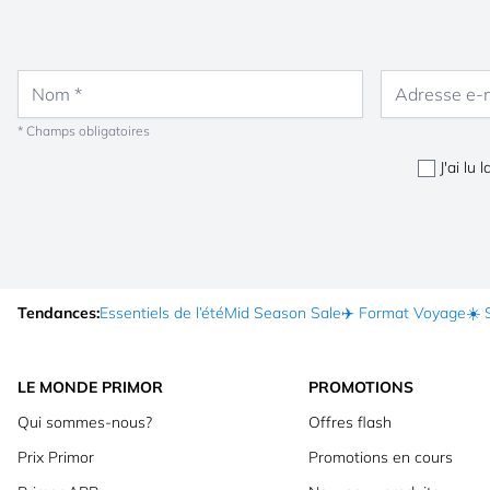
Nom
Adresse e-mail
* Champs obligatoires
J'ai lu 
Tendances:
Essentiels de l’été
Mid Season Sale
✈️ Format Voyage
☀️ 
LE MONDE PRIMOR
PROMOTIONS
Qui sommes-nous?
Offres flash
Prix Primor
Promotions en cours