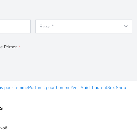
Sexe
de Primor.
ms pour femme
Parfums pour homme
Yves Saint Laurent
Sex Shop
ES
Noël