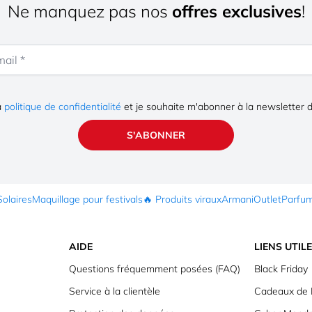
Ne manquez pas nos
offres exclusives
!
la
politique de confidentialité
et je souhaite m'abonner à la newsletter 
S'ABONNER
Solaires
Maquillage pour festivals
🔥 Produits viraux
Armani
Outlet
Parfu
AIDE
LIENS UTIL
Questions fréquemment posées (FAQ)
Black Friday
Service à la clientèle
Cadeaux de 