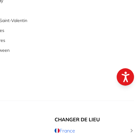
ay
aint-Valentin
es
res
oween
CHANGER DE LIEU
France