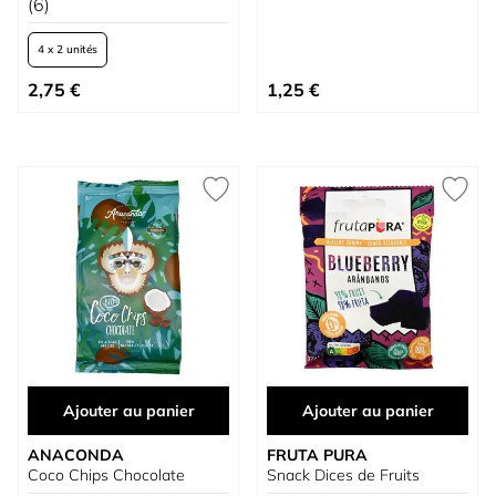
(6)
4 x 2 unités
À partir de
2,75 €
1,25 €
Ajouter au panier
Ajouter au panier
ANACONDA
FRUTA PURA
Coco Chips Chocolate
Snack Dices de Fruits