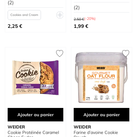
(2)
(2)
Cookies and Cream
Prix normal
(-20%)
2,50 €
À partir de
Prix spécial
Cacahuète Salée
2,25 €
1,99 €
Chocolat blanc et stracciatella
Caramel et Cajou
Ajouter au panier
Ajouter au panier
WEIDER
WEIDER
Cookie Protéinée Caramel
Farine d’avoine Cookie