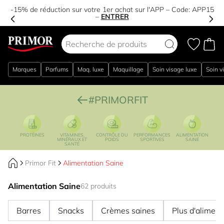
-15% de réduction sur votre 1er achat sur l'APP – Code:
APP15
–
ENTRER
Aller au contenu
Marques
Parfums
Maq. luxe
Maquillage
Soin visage luxe
Soin v
#PRIMORFIT
PROTÉINES
VITAMINES,
CONTRÔLE DU
PERFORMANCES
ALIMENTATION
MINÉRAUX ET
POIDS
SPORTIVES
SAINE
SANTÉ
Primor Fit
Alimentation Saine
Alimentation Saine
62 produits
Barres
Snacks
Crèmes saines
Plus d'aliment