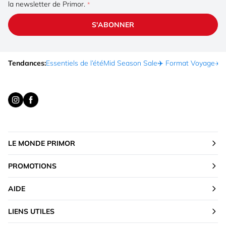
la newsletter de Primor.
S'ABONNER
Tendances:
Essentiels de l’été
Mid Season Sale
✈️ Format Voyage
☀️ 
LE MONDE PRIMOR
PROMOTIONS
AIDE
LIENS UTILES