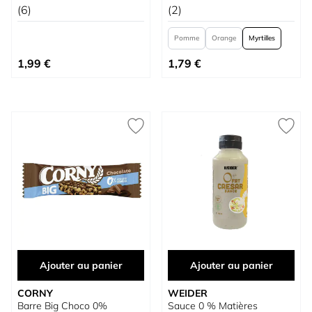
(6)
(2)
Pomme
Orange
Myrtilles
À partir de
1,99 €
1,79 €
Ajouter au panier
Ajouter au panier
CORNY
WEIDER
Barre Big Choco 0%
Sauce 0 % Matières