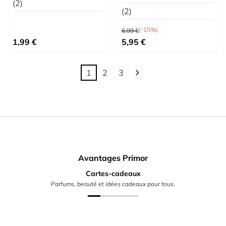
(2)
(2)
Prix normal
(-15%)
6,99 €
Prix spécial
1,99 €
5,95 €
1
2
3
Vous lisez actuellement la page
Page
Page
Avantages Primor
Cartes-cadeaux
Parfums, beauté et idées cadeaux pour tous.