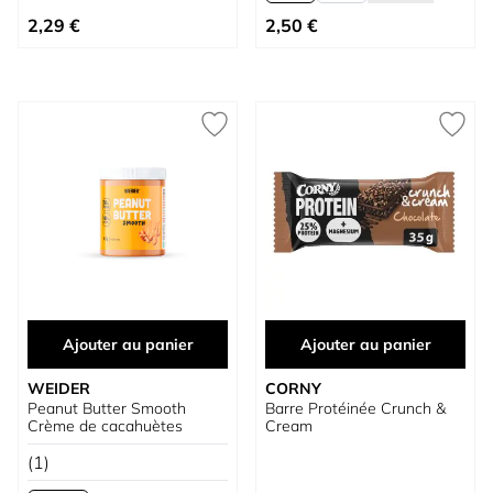
À partir de
2,29 €
2,50 €
Ajouter au panier
Ajouter au panier
WEIDER
CORNY
Peanut Butter Smooth
Barre Protéinée Crunch &
Crème de cacahuètes
Cream
(1)