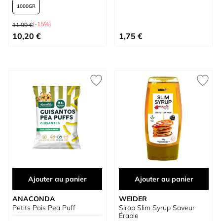
1000
Prix normal
(-15%)
11,99 €
À partir de
10,20 €
1,75 €
Ajouter au panier
Ajouter au panier
ANACONDA
WEIDER
Petits Pois Pea Puff
Sirop Slim Syrup Saveur
Érable