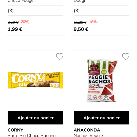
Choco Fudge
Dough
(3)
(3)
Prix normal
Prix normal
(-20%)
(-16%)
2,50 €
11,29 €
Prix spécial
Prix spécial
1,99 €
9,50 €
Ajouter au panier
Ajouter au panier
CORNY
ANACONDA
Barre Big Choco Banana
Nachos Veggie