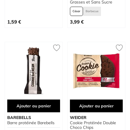
Grasses et Sans Sucre
César
Barbecue
À partir de
1,59 €
3,99 €
Ajouter au panier
Ajouter au panier
BAREBELLS
WEIDER
Barre protéinée Barebells
Cookie Protéinée Double
Choco Chips