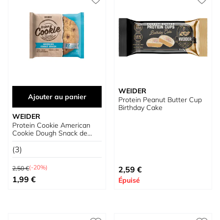
WEIDER
Ajouter au panier
Protein Peanut Butter Cup
Birthday Cake
WEIDER
Protein Cookie American
Cookie Dough Snack de
protéines
(3)
Prix normal
(-20%)
2,50 €
2,59 €
Prix spécial
1,99 €
Épuisé