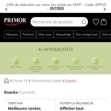
-15% de réduction sur votre 1er achat sur l'APP – Code:
APP15
–
ENTRER
Aller au contenu
Marques
Parfums
Maq. luxe
Maquillage
Soin visage luxe
Soin v
#PRIMORFIT
PROTÉINES
VITAMINES,
CONTRÔLE DU
PERFORMANCES
ALIMENTATION
MINÉRAUX ET
POIDS
SPORTIVES
SAINE
SANTÉ
Primor Fit
Alimentation Saine
Snacks
Snacks
23 produits
TRIER PAR
FILTRER LA RECHERCHE
Meilleures ventes
Afficher tout