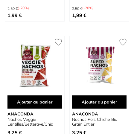
Prix normal
Prix normal
(-20%)
(-20%)
2,50 €
2,50 €
Prix spécial
Prix spécial
1,99 €
1,99 €
Ajouter au panier
Ajouter au panier
ANACONDA
ANACONDA
Nachos Veggie
Nachos Pois Chiche Bio
Lentilles/Betterave/Chia
Grain Entier
3,25 €
3,25 €