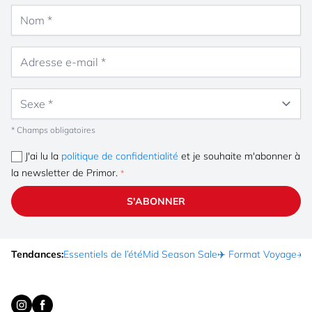
Nom
Adresse e-mail
Sexe
* Champs obligatoires
J'ai lu la
politique de confidentialité
et je souhaite m'abonner à
la newsletter de Primor.
S'ABONNER
Tendances:
Essentiels de l’été
Mid Season Sale
✈️ Format Voyage
☀️ 