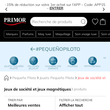
-15% de réduction sur votre 1er achat sur l'APP – Code:
APP15
–
ENTRER
Aller au contenu
Marques
Parfums
Maq. luxe
Maquillage
Soin visage luxe
Soin v
#PEQUEÑOPILOTO
NOËL
P
JOUETS PEQUEÑO
PELUCHES
CHAMBRE DES
POUPÉES
PETITS DÉTAILS
PILOTO
JELLYCAT
ENFANTS
Pequeño Piloto
Jouets Pequeño Piloto
Jeux de société et j
Jeux de société et jeux magnétiques
3 produits
TRIER PAR
FILTRER LA RECHERCHE
Meilleures ventes
Afficher tout