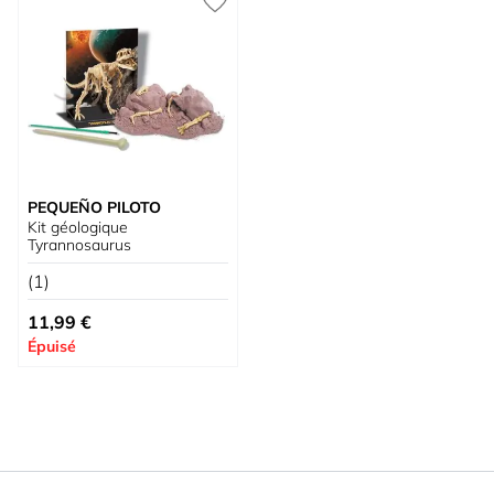
PEQUEÑO PILOTO
Kit géologique
Tyrannosaurus
(1)
11,99 €
Épuisé