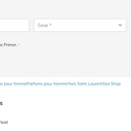
Sexe
de Primor.
ms pour femme
Parfums pour homme
Yves Saint Laurent
Sex Shop
ES
Noël