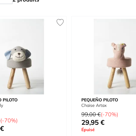
 PILOTO
PEQUEÑO PILOTO
ly
Chaise Artax
Prix normal
99,00 €
(-70%)
€
(-70%)
29,95 €
Prix spécial
 €
Épuisé