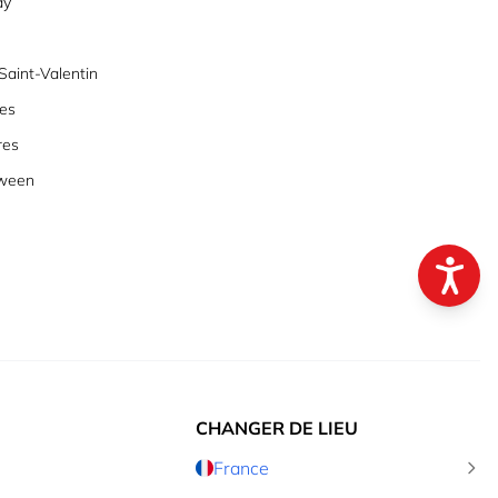
ay
aint-Valentin
es
res
oween
CHANGER DE LIEU
France