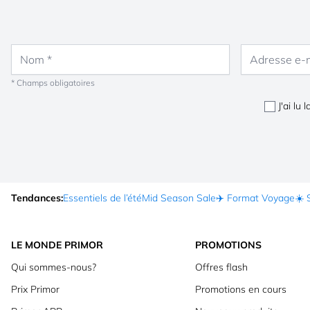
Nom
Adresse e-mail
* Champs obligatoires
J'ai lu 
Tendances:
Essentiels de l’été
Mid Season Sale
✈️ Format Voyage
☀️ 
LE MONDE PRIMOR
PROMOTIONS
Qui sommes-nous?
Offres flash
Prix Primor
Promotions en cours