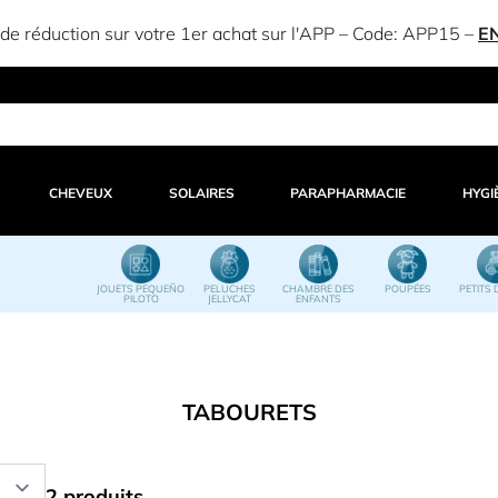
e réduction sur votre 1er achat sur l'APP – Code:
APP15
–
E
CHEVEUX
SOLAIRES
PARAPHARMACIE
HYGI
JOUETS PEQUEÑO
PELUCHES
CHAMBRE DES
POUPÉES
PETITS 
PILOTO
JELLYCAT
ENFANTS
TABOURETS
2 produits