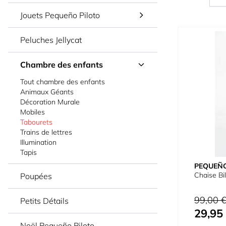
Jouets Pequeño Piloto
Peluches Jellycat
Chambre des enfants
Tout chambre des enfants
Animaux Géants
Décoration Murale
Mobiles
Tabourets
Trains de lettres
Illumination
Tapis
PEQUEÑO
Chaise Bil
Poupées
Prix normal
99,00 
Petits Détails
29,95
Prix spécial
Noël Pequeño Piloto