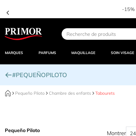
-15% d
Aller au contenu
MARQUES
PARFUMS
MAQUILLAGE
SOIN VISAGE
#PEQUEÑOPILOTO
Pequeño Piloto
Chambre des enfants
Tabourets
Pequeño Piloto
Montrer