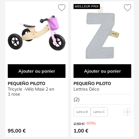
Press to skip carousel
MEILLEUR PRIX
Ajouter au panier
Ajouter au panier
PEQUEÑO PILOTO
PEQUEÑO PILOTO
Tricycle -Vélo Maxi 2 en
Lettres Déco
1 rose
(2)
Lettre B
Lettre C
Prix normal
Lettre D
Lettre T
(-60%)
2,50 €
À partir de
95,00 €
1,00 €
Lettre U
Lettre Y