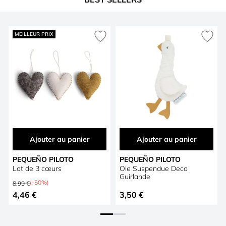
Press to skip carousel
MEILLEUR PRIX
Ajouter au panier
Ajouter au panier
PEQUEÑO PILOTO
PEQUEÑO PILOTO
Lot de 3 cœurs
Oie Suspendue Deco
Guirlande
Prix normal
(-50%)
8,99 €
Prix spécial
4,46 €
3,50 €