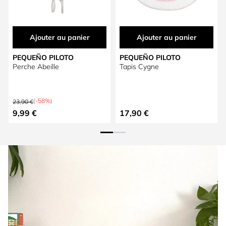
Ajouter au panier
Ajouter au panier
PEQUEÑO PILOTO
PEQUEÑO PILOTO
Perche Abeille
Tapis Cygne
Prix normal
(-58%)
23,90 €
Prix spécial
9,99 €
17,90 €