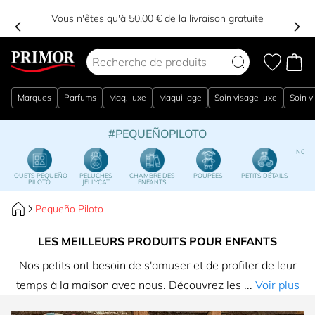
Vous n'êtes qu'à 50,00 € de la livraison gratuite
Aller au contenu
Marques
Parfums
Maq. luxe
Maquillage
Soin visage luxe
Soin v
#PEQUEÑOPILOTO
NOËL
P
JOUETS PEQUEÑO
PELUCHES
CHAMBRE DES
POUPÉES
PETITS DÉTAILS
PILOTO
JELLYCAT
ENFANTS
Pequeño Piloto
LES MEILLEURS PRODUITS POUR ENFANTS
Nos petits ont besoin de s'amuser et de profiter de leur
temps à la maison avec nous. Découvrez les ...
Voir plus