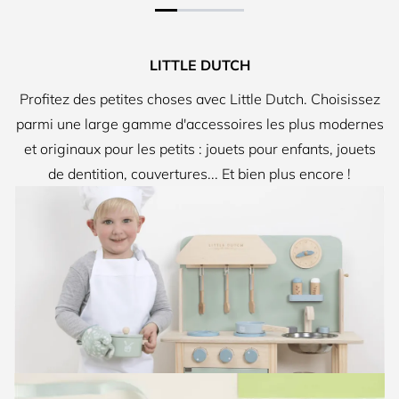
Lettre G
Lettre H
Lettre J
Lettre K
Lettre Q
LITTLE DUTCH
Lettre W
Lettre X
Lettre Z
Lettre F
Profitez des petites choses avec Little Dutch. Choisissez
parmi une large gamme d'accessoires les plus modernes
Lettre N
Lettre P
et originaux pour les petits : jouets pour enfants, jouets
Lettre S
Lettre V
de dentition, couvertures... Et bien plus encore !