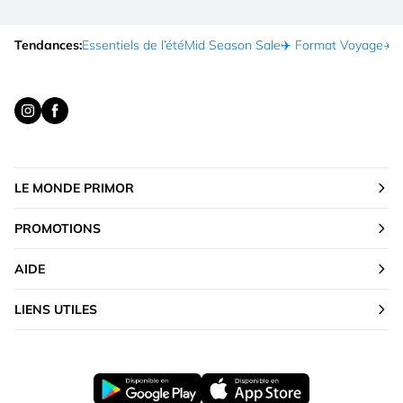
Tendances:
Essentiels de l’été
Mid Season Sale
✈️ Format Voyage
☀️ 
LE MONDE PRIMOR
PROMOTIONS
AIDE
LIENS UTILES