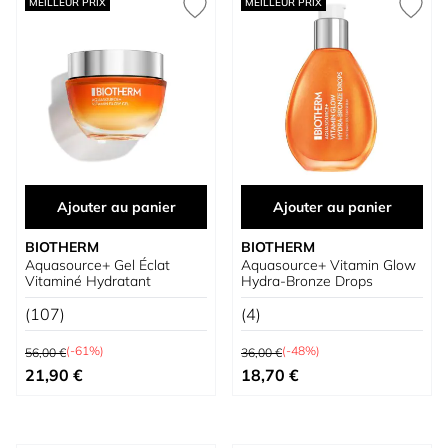
MEILLEUR PRIX
MEILLEUR PRIX
Ajouter au panier
Ajouter au panier
BIOTHERM
BIOTHERM
Aquasource+ Gel Éclat
Aquasource+ Vitamin Glow
Vitaminé Hydratant
Hydra-Bronze Drops
(107)
(4)
Prix normal
Prix normal
(-61%)
(-48%)
56,00 €
36,00 €
Prix spécial
Prix spécial
21,90 €
18,70 €