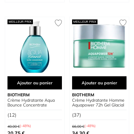
MEILLEUR PRIX
MEILLEUR PRIX
Ajouter au panier
Ajouter au panier
BIOTHERM
BIOTHERM
Crème Hydratante Aqua
Crème Hydratante Homme
Bounce Concentrate
Aquapower 72h Gel Glacial
(12)
(37)
Prix normal
Prix normal
(-48%)
(-48%)
40,00 €
66,00 €
Prix spécial
Prix spécial
20,75 €
34,30 €