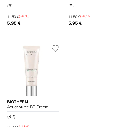
(8)
(9)
Prix normal
Prix normal
(-48%)
(-48%)
11,50 €
11,50 €
Prix spécial
Prix spécial
5,95 €
5,95 €
BIOTHERM
Aquasource BB Cream
(82)
Prix normal
(-48%)