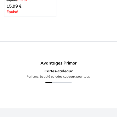
31,00 €
À partir de
15,99 €
Épuisé
Avantages Primor
Cartes-cadeaux
Parfums, beauté et idées cadeaux pour tous.