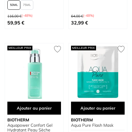
50
75
Prix normal
Prix normal
(-48%)
(-48%)
116,00 €
64,00 €
À partir de
Prix spécial
59,95 €
32,99 €
MEILLEUR PRIX
MEILLEUR PRIX
Ajouter au panier
Ajouter au panier
BIOTHERM
BIOTHERM
Aquapower Confort Gel
Aqua Pure Flash Mask
Hydratant Peau Sèche