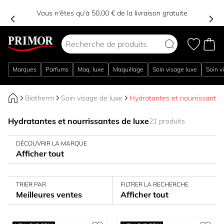
Vous n'êtes qu'à 50,00 € de la livraison gratuite
Aller au contenu
Marques
Parfums
Maq. luxe
Maquillage
Soin visage luxe
Soin v
Biotherm
Soin visage de luxe
Hydratantes et nourrissantes
Hydratantes et nourrissantes de luxe
21 produits
DÉCOUVRIR LA MARQUE
Afficher tout
TRIER PAR
FILTRER LA RECHERCHE
Meilleures ventes
Afficher tout