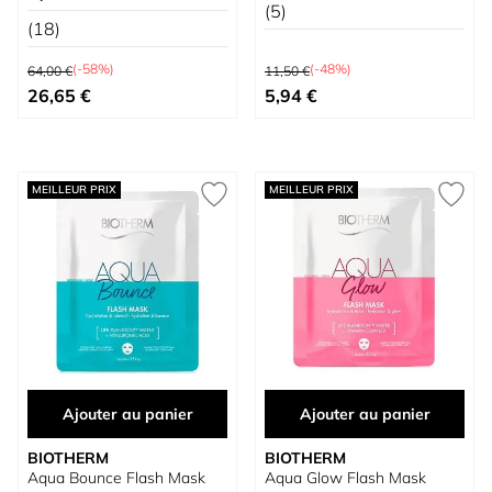
(5)
(18)
Prix normal
Prix normal
(-58%)
(-48%)
64,00 €
11,50 €
Prix spécial
Prix spécial
26,65 €
5,94 €
MEILLEUR PRIX
MEILLEUR PRIX
Ajouter au panier
Ajouter au panier
BIOTHERM
BIOTHERM
Aqua Bounce Flash Mask
Aqua Glow Flash Mask