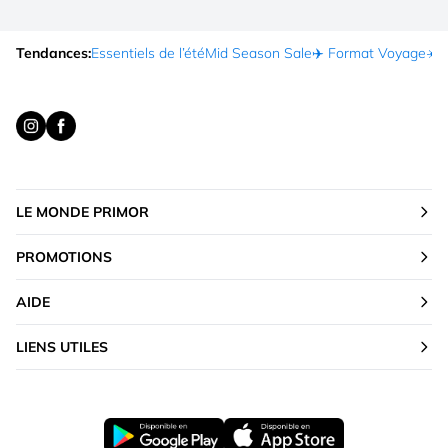
Tendances:
Essentiels de l’été
Mid Season Sale
✈️ Format Voyage
☀️ 
LE MONDE PRIMOR
PROMOTIONS
AIDE
LIENS UTILES