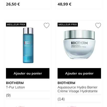
Prix spécial
Prix spécial
26,50 €
48,99 €
MEILLEUR PRIX
MEILLEUR PRIX
Ajouter au panier
Ajouter au panier
BIOTHERM
BIOTHERM
T-Pur Lotion
Aquasource Hydra Barrier
Crème Visage Hydratante
(9)
(14)
Prix normal
Prix normal