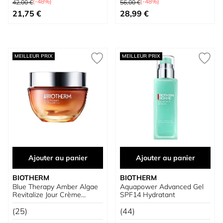
(-48%)
(-48%)
42,00 €
56,00 €
Prix spécial
Prix spécial
21,75 €
28,99 €
MEILLEUR PRIX
MEILLEUR PRIX
Ajouter au panier
Ajouter au panier
BIOTHERM
BIOTHERM
Blue Therapy Amber Algae
Aquapower Advanced Gel
Revitalize Jour Crème
SPF14 Hydratant
Revitalisante
(25)
(44)