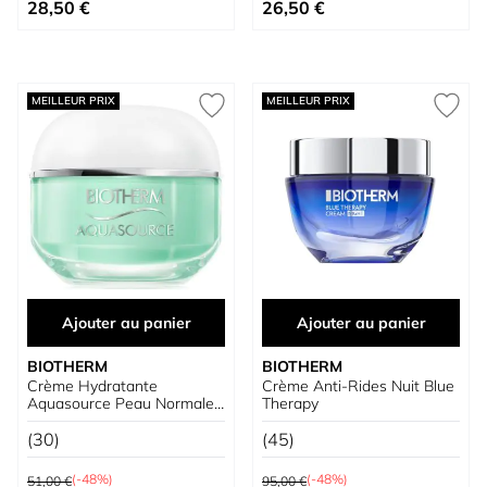
Prix spécial
Prix spécial
28,50 €
26,50 €
MEILLEUR PRIX
MEILLEUR PRIX
Ajouter au panier
Ajouter au panier
BIOTHERM
BIOTHERM
Crème Hydratante
Crème Anti-Rides Nuit Blue
Aquasource Peau Normale
Therapy
à Mixte
(30)
(45)
Prix normal
Prix normal
(-48%)
(-48%)
51,00 €
95,00 €