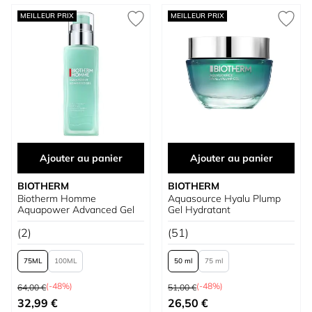
MEILLEUR PRIX
MEILLEUR PRIX
Ajouter au panier
Ajouter au panier
BIOTHERM
BIOTHERM
Biotherm Homme
Aquasource Hyalu Plump
Aquapower Advanced Gel
Gel Hydratant
(2)
(51)
75
100
50 ml
75 ml
Prix normal
Prix normal
(-48%)
(-48%)
64,00 €
51,00 €
À partir de
À partir de
32,99 €
26,50 €