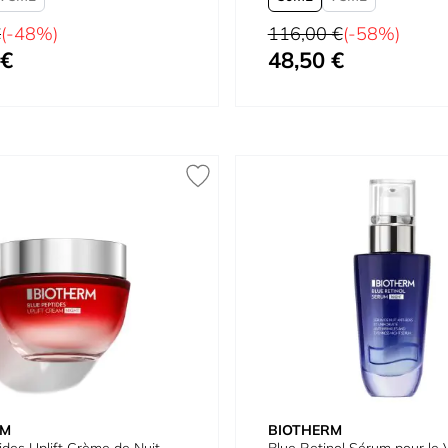
Prix normal
€
(-48%)
116,00 €
(-58%)
 €
48,50 €
À partir de
RM
BIOTHERM