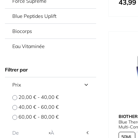
43,99
Force Supreme
Prix spécial
Blue Peptides Uplift
Biocorps
Eau Vitaminée
Filtrer par
Prix
20,00 €
-
40,00 €
40,00 €
-
60,00 €
BIOTHE
60,00 €
-
80,00 €
Blue Ther
Multi-Cor
x
€
50