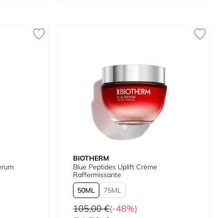
BIOTHERM
erum
Blue Peptides Uplift Crème
Raffermissante
50
75
Prix normal
105,00 €
(-48%)