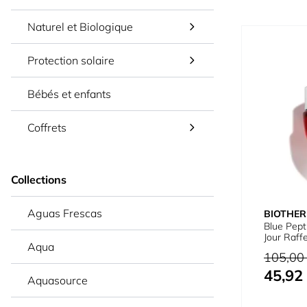
Naturel et Biologique
Protection solaire
Bébés et enfants
Coffrets
Collections
Aguas Frescas
BIOTHE
Blue Pept
Jour Raff
Aqua
Solaire
Prix normal
105,00
45,92
Prix spécial
Aquasource