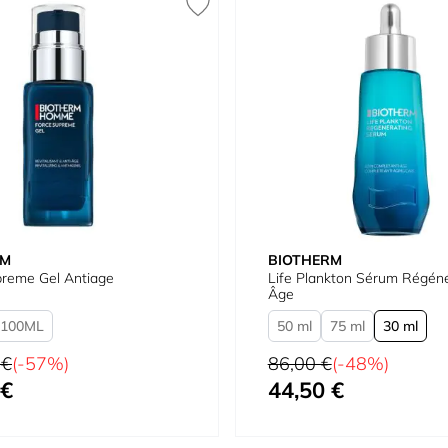
RM
BIOTHERM
preme Gel Antiage
Life Plankton Sérum Régéné
Âge
100
50 ml
75 ml
30 ml
Prix normal
 €
(-57%)
86,00 €
(-48%)
 €
44,50 €
À partir de