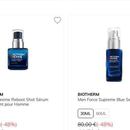
RM
BIOTHERM
preme Reboot Shot Sérum
Men Force Supreme Blue S
sant pour Homme
30
60
Prix normal
€
(-48%)
80,00 €
(-48%)