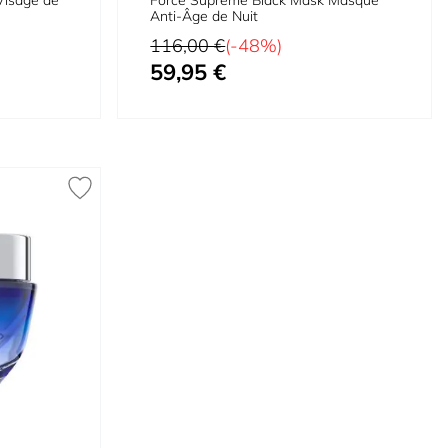
Visage de
Force Supreme Black Mask Masque
Anti-Âge de Nuit
Prix normal
116,00 €
(-48%)
59,95 €
Prix spécial