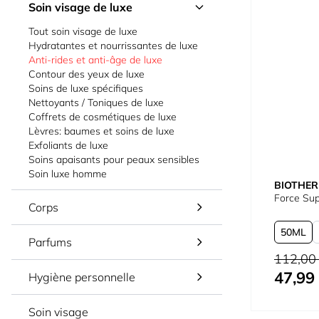
Soin visage de luxe
Tout soin visage de luxe
Hydratantes et nourrissantes de luxe
Anti-rides et anti-âge de luxe
Contour des yeux de luxe
Soins de luxe spécifiques
Nettoyants / Toniques de luxe
Coffrets de cosmétiques de luxe
Lèvres: baumes et soins de luxe
Exfoliants de luxe
Soins apaisants pour peaux sensibles
Soin luxe homme
BIOTHE
Force Su
Corps
50
Parfums
Prix normal
112,00
47,99
À partir de
Hygiène personnelle
Soin visage