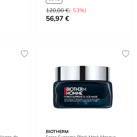
Prix normal
120,00 €
(-53%)
56,97 €
À partir de
BIOTHERM