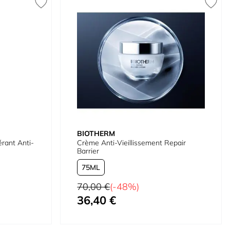
BIOTHERM
rant Anti-
Crème Anti-Vieillissement Repair
Barrier
75
Prix normal
70,00 €
(-48%)
36,40 €
À partir de