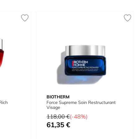
BIOTHERM
Rich
Force Supreme Soin Restructurant
Visage
Prix normal
118,00 €
(-48%)
61,35 €
Prix spécial