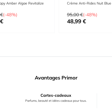
apy Amber Algae Revitalize
Crème Anti-Rides Nuit Blue
Prix normal
 €
(-48%)
95,00 €
(-48%)
 €
48,99 €
Prix spécial
Avantages Primor
Cartes-cadeaux
Parfums, beauté et idées cadeaux pour tous.