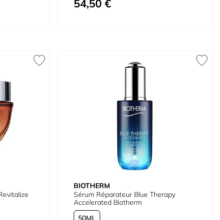
54,50 €
À partir de
BIOTHERM
evitalize
Sérum Réparateur Blue Therapy
Accelerated Biotherm
50