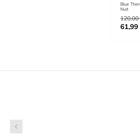
Blue Ther
Nuit
Prix normal
120,00
61,99
Prix spécial