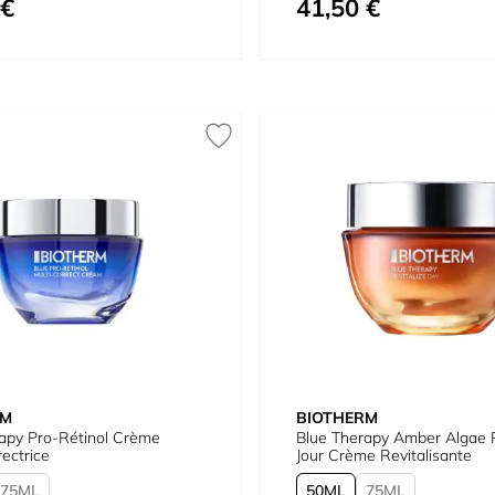
 €
41,50 €
À partir de
RM
BIOTHERM
apy Pro-Rétinol Crème
Blue Therapy Amber Algae R
rectrice
Jour Crème Revitalisante
75
50
75