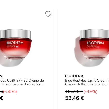
RM
BIOTHERM
ides Uplift SPF 30 Crème de
Blue Peptides Uplift Cream 
ermissante avec Protection
Crème Raffermissante Jour
Prix normal
 €
(-56%)
105,00 €
(-49%)
 €
53,46 €
Prix spécial