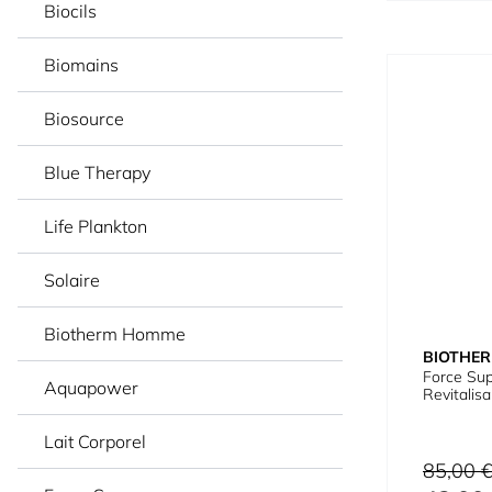
Biocils
Biomains
Biosource
Blue Therapy
Life Plankton
Solaire
Biotherm Homme
BIOTHE
Force Su
Aquapower
Revitali
Lait Corporel
Prix normal
85,00 