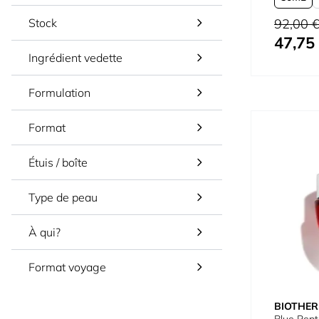
Prix normal
92,00 
Stock
47,75
À partir de
Ingrédient vedette
Formulation
Format
Étuis / boîte
Type de peau
À qui?
Format voyage
BIOTHE