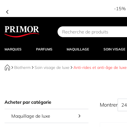
-15% d
Aller au contenu
MARQUES
PARFUMS
MAQUILLAGE
SOIN VISAGE
Biotherm
Soin visage de luxe
Anti-rides et anti-âge de luxe
Acheter par catégorie
Montrer
Maquillage de luxe