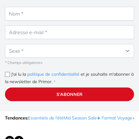
Nom
Adresse e-mail
Sexe
* Champs obligatoires
J'ai lu la
politique de confidentialité
et je souhaite m'abonner à
la newsletter de Primor.
S'ABONNER
Tendances:
Essentiels de l’été
Mid Season Sale
✈️ Format Voyage
☀️ 