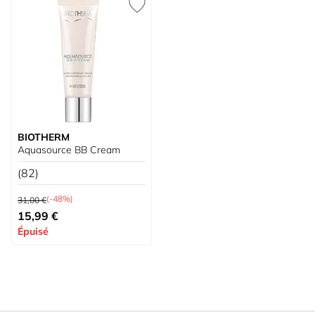
BIOTHERM
Aquasource BB Cream
(82)
Prix normal
(-48%)
31,00 €
À partir de
15,99 €
Épuisé