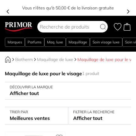
Vous n'êtes qu'à 50,00 € de la livraison gratuite
Aller au contenu
Marques
Parfums
Maq. luxe
Maquillage
Soin visage luxe
Soin v
Biotherm
Maquillage de luxe
Maquillage de luxe pour le vis
Maquillage de luxe pour le visage
1 produit
DÉCOUVRIR LA MARQUE
Afficher tout
TRIER PAR
FILTRER LA RECHERCHE
Meilleures ventes
Afficher tout