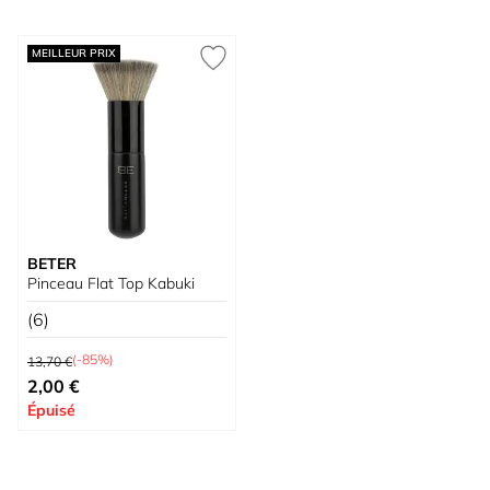
MEILLEUR PRIX
BETER
Pinceau Flat Top Kabuki
(6)
Prix normal
(-85%)
13,70 €
Prix spécial
2,00 €
Épuisé