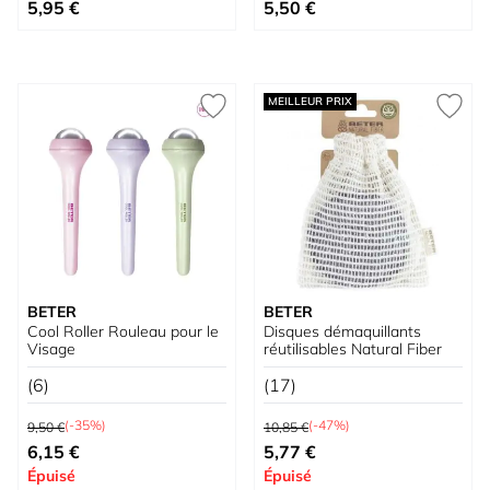
Prix spécial
Prix spécial
5,95 €
5,50 €
MEILLEUR PRIX
BETER
BETER
Cool Roller Rouleau pour le
Disques démaquillants
Visage
réutilisables Natural Fiber
(6)
(17)
Prix normal
Prix normal
(-35%)
(-47%)
9,50 €
10,85 €
Prix spécial
Prix spécial
6,15 €
5,77 €
Épuisé
Épuisé