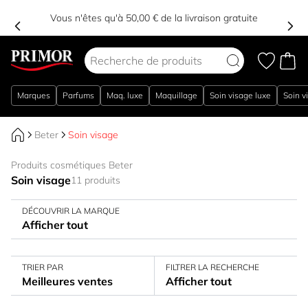
Vous n'êtes qu'à 50,00 € de la livraison gratuite
Aller au contenu
Marques
Parfums
Maq. luxe
Maquillage
Soin visage luxe
Soin v
Beter
Soin visage
Produits cosmétiques Beter
Soin visage
11 produits
DÉCOUVRIR LA MARQUE
Afficher tout
TRIER PAR
FILTRER LA RECHERCHE
Meilleures ventes
Afficher tout