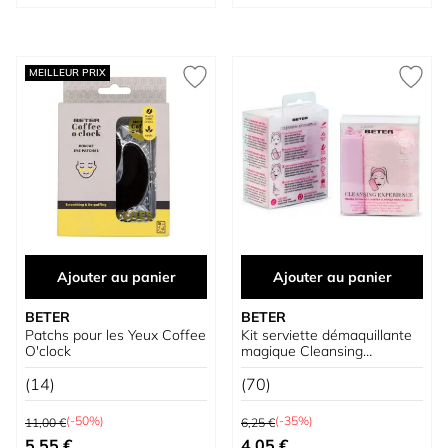
MEILLEUR PRIX
Ajouter au panier
Ajouter au panier
BETER
BETER
Patchs pour les Yeux Coffee
Kit serviette démaquillante
O'clock
magique Cleansing
Experience
(14)
(70)
Prix normal
Prix normal
(-50%)
(-35%)
11,00 €
6,25 €
Prix spécial
Prix spécial
5,55 €
4,05 €