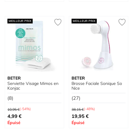
MEILLEUR PRIX
MEILLEUR PRIX
BETER
BETER
Serviette Visage Mimos en
Brosse Faciale Sonique So
Konjac
Nice
(8)
(27)
Prix normal
Prix normal
(-54%)
(-48%)
10,95 €
38,15 €
Prix spécial
Prix spécial
4,99 €
19,95 €
Épuisé
Épuisé