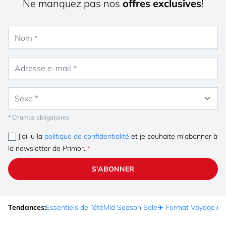
Ne manquez pas nos
offres exclusives
!
Nom
Adresse e-mail
Sexe
* Champs obligatoires
J'ai lu la
politique de confidentialité
et je souhaite m'abonner à
la newsletter de Primor.
S'ABONNER
Tendances:
Essentiels de l’été
Mid Season Sale
✈️ Format Voyage
☀️ 