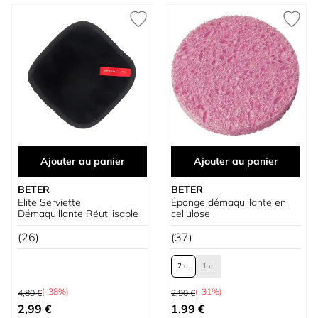
Ajouter au panier
Ajouter au panier
BETER
BETER
Elite Serviette
Éponge démaquillante en
Démaquillante Réutilisable
cellulose
(26)
(37)
2 u.
1 u.
Prix normal
Prix normal
(-38%)
(-31%)
4,80 €
2,90 €
Prix spécial
À partir de
2,99 €
1,99 €