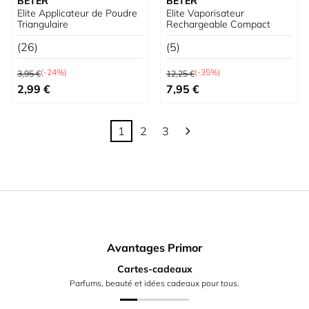
BETER
BETER
Elite Applicateur de Poudre
Elite Vaporisateur
Triangulaire
Rechargeable Compact
(26)
(5)
Prix normal
Prix normal
(-24%)
(-35%)
3,95 €
12,25 €
Prix spécial
Prix spécial
2,99 €
7,95 €
1
2
3
Vous lisez actuellement la page
Page
Page
Avantages Primor
Cartes-cadeaux
Parfums, beauté et idées cadeaux pour tous.