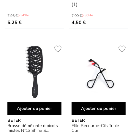
(1)
Prix normal
Prix normal
(-34%)
(-36%)
7,95 €
7,00 €
Prix spécial
Prix spécial
5,25 €
4,50 €
Ajouter au panier
Ajouter au panier
BETER
BETER
Brosse démêlante à picots
Elite Recourbe-Cils Triple
mixtes Nº13 Shine &
Curl