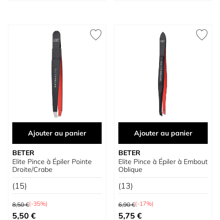
Ajouter au panier
Ajouter au panier
BETER
BETER
Elite Pince à Épiler Pointe
Elite Pince à Épiler à Embout
Droite/Crabe
Oblique
(15)
(13)
Prix normal
Prix normal
(-35%)
(-17%)
8,50 €
6,90 €
Prix spécial
Prix spécial
5,50 €
5,75 €