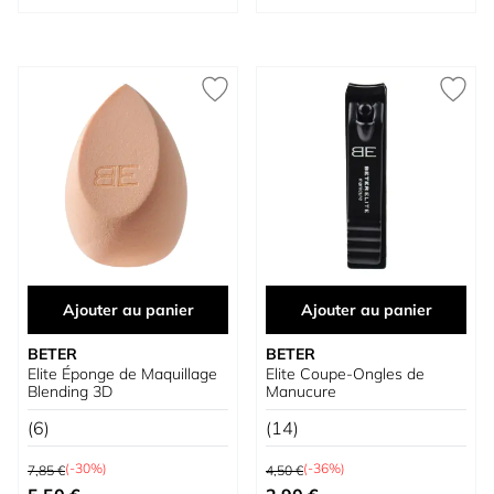
Ajouter au panier
Ajouter au panier
BETER
BETER
Elite Éponge de Maquillage
Elite Coupe-Ongles de
Blending 3D
Manucure
(6)
(14)
Prix normal
Prix normal
(-30%)
(-36%)
7,85 €
4,50 €
Prix spécial
Prix spécial