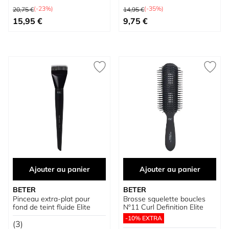
Prix normal
Prix normal
(-23%)
(-35%)
20,75 €
14,95 €
Prix spécial
Prix spécial
15,95 €
9,75 €
Ajouter au panier
Ajouter au panier
BETER
BETER
Pinceau extra-plat pour
Brosse squelette boucles
fond de teint fluide Elite
Nº11 Curl Definition Elite
-10% EXTRA
(3)