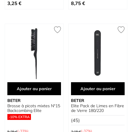
Prix spécial
Prix spécial
3,25 €
8,75 €
Ajouter au panier
Ajouter au panier
BETER
BETER
Brosse à picots mixtes Nº15
Elite Pack de Limes en Fibre
Backcombing Elite
de Verre 180/220
-10% EXTRA
(45)
Prix normal
Prix normal
(-33%)
(-37%)
5,25 €
2,15 €