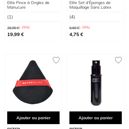
Elite Pince à Ongles de
Elite Set d’Éponges de
Manucure
Maquillage Sans Latex
(1)
(4)
Prix normal
Prix normal
(-26%)
(-28%)
26,90 €
6,60 €
Prix spécial
Prix spécial
19,99 €
4,75 €
Ajouter au panier
Ajouter au panier