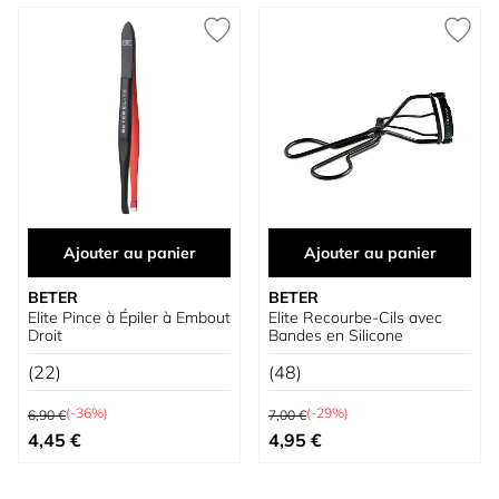
Ajouter au panier
Ajouter au panier
BETER
BETER
Elite Pince à Épiler à Embout
Elite Recourbe-Cils avec
Droit
Bandes en Silicone
(22)
(48)
Prix normal
Prix normal
(-36%)
(-29%)
6,90 €
7,00 €
Prix spécial
Prix spécial
4,45 €
4,95 €