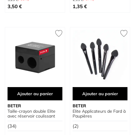
Prix spécial
Prix spécial
3,50 €
1,35 €
Ajouter au panier
Ajouter au panier
BETER
BETER
Taille-crayon double Elite
Elite Applicateurs de Fard à
avec réservoir coulissant
Paupières
(34)
(2)