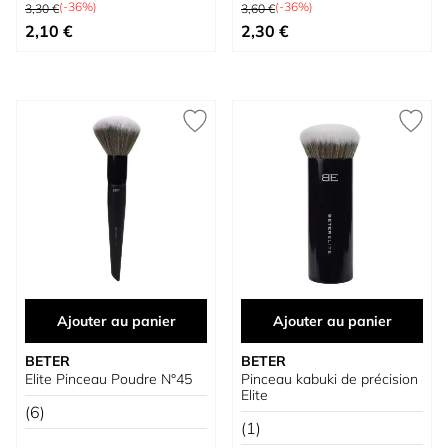
Prix normal
Prix normal
(-36%)
(-36%)
3,30 €
3,60 €
Prix spécial
Prix spécial
2,10 €
2,30 €
Ajouter au panier
Ajouter au panier
BETER
BETER
Elite Pinceau Poudre N°45
Pinceau kabuki de précision
Elite
(6)
(1)