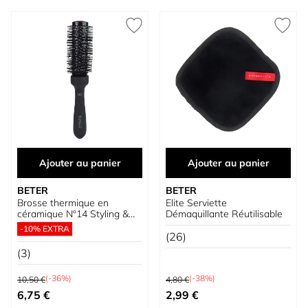
Ajouter au panier
Ajouter au panier
BETER
BETER
Brosse thermique en
Elite Serviette
céramique Nº14 Styling &
Démaquillante Réutilisable
Straightening Elite
-10% EXTRA
(26)
(3)
Prix normal
Prix normal
(-36%)
(-38%)
10,50 €
4,80 €
Prix spécial
Prix spécial
6,75 €
2,99 €