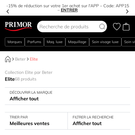
-15% de réduction sur votre 1er achat sur l'APP – Code:
APP15
–
ENTRER
Aller au contenu
Marques
Parfums
Maq. luxe
Maquillage
Soin visage luxe
Soin v
Beter
Elite
Collection Elite par Beter
Elite
68 produits
DÉCOUVRIR LA MARQUE
Afficher tout
TRIER PAR
FILTRER LA RECHERCHE
Meilleures ventes
Afficher tout