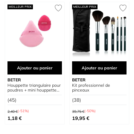
MEILLEUR PRIX
MEILLEUR PRIX
Ajouter au panier
Ajouter au panier
BETER
BETER
Houppette triangulaire pour
Kit professionnel de
poudres + mini houppette
pinceaux
offerte
(45)
(38)
Prix normal
Prix normal
(-51%)
(-50%)
2,40 €
39,75 €
Prix spécial
Prix spécial
1,18 €
19,95 €