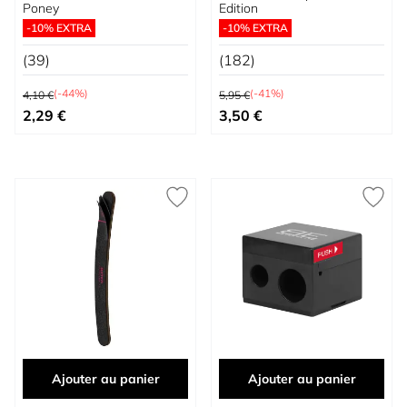
Poney
Edition
-10% EXTRA
-10% EXTRA
(39)
(182)
Prix normal
Prix normal
(-44%)
(-41%)
4,10 €
5,95 €
Prix spécial
Prix spécial
2,29 €
3,50 €
Ajouter au panier
Ajouter au panier