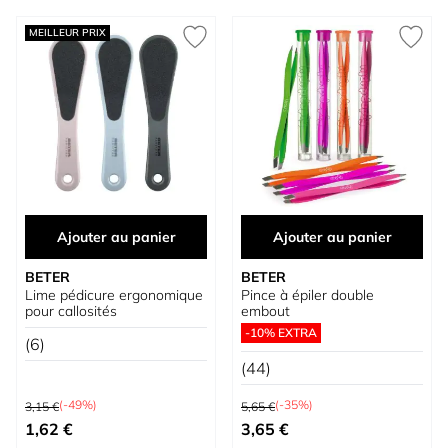
MEILLEUR PRIX
Ajouter au panier
Ajouter au panier
BETER
BETER
Lime pédicure ergonomique
Pince à épiler double
pour callosités
embout
-10% EXTRA
(6)
(44)
Prix normal
Prix normal
(-49%)
(-35%)
3,15 €
5,65 €
Prix spécial
Prix spécial
1,62 €
3,65 €