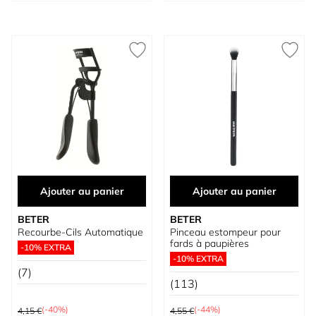
Ajouter au panier
Ajouter au panier
BETER
BETER
Recourbe-Cils Automatique
Pinceau estompeur pour
fards à paupières
-10% EXTRA
-10% EXTRA
(7)
(113)
Prix normal
Prix normal
(-40%)
(-44%)
4,15 €
4,55 €