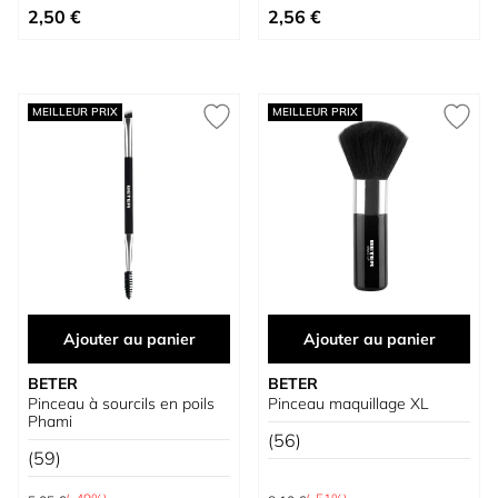
Prix spécial
Prix spécial
2,50 €
2,56 €
MEILLEUR PRIX
MEILLEUR PRIX
Ajouter au panier
Ajouter au panier
BETER
BETER
Pinceau à sourcils en poils
Pinceau maquillage XL
Phami
(56)
(59)
Prix normal
Prix normal