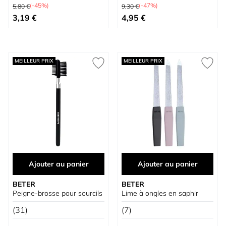
Prix normal
Prix normal
(-45%)
(-47%)
5,80 €
9,30 €
Prix spécial
Prix spécial
3,19 €
4,95 €
MEILLEUR PRIX
MEILLEUR PRIX
Ajouter au panier
Ajouter au panier
BETER
BETER
Peigne-brosse pour sourcils
Lime à ongles en saphir
(31)
(7)
Prix normal
Prix normal