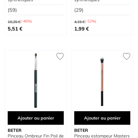
(59)
(29)
Prix normal
Prix normal
(-46%)
(-52%)
10,25 €
4,15 €
Prix spécial
Prix spécial
5,51 €
1,99 €
Ajouter au panier
Ajouter au panier
BETER
BETER
Pinceau Ombreur Fin Poil de
Pinceau estompeur Masters