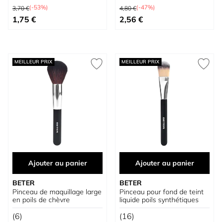
Prix normal
Prix normal
(-53%)
(-47%)
3,70 €
4,80 €
Prix spécial
Prix spécial
1,75 €
2,56 €
MEILLEUR PRIX
MEILLEUR PRIX
Ajouter au panier
Ajouter au panier
BETER
BETER
Pinceau de maquillage large
Pinceau pour fond de teint
en poils de chèvre
liquide poils synthétiques
(6)
(16)