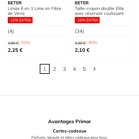
BETER
BETER
Limax 6 en 1 Lime en Fibre
Taille-crayon double Elite
de Verre
avec réservoir coulissant
-10% EXTRA
-10% EXTRA
(4)
(34)
Prix normal
Prix normal
(-41%)
(-36%)
3,80 €
3,30 €
Prix spécial
Prix spécial
2,25 €
2,10 €
1
2
3
4
5
Vous lisez actuellement la page
Page
Page
Page
Page
Avantages Primor
Cartes-cadeaux
Parfums, beauté et idées cadeaux pour tous.