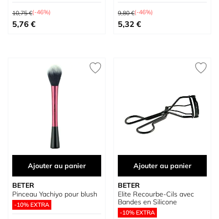
Prix normal
Prix normal
(-46%)
(-46%)
10,75 €
9,80 €
Prix spécial
Prix spécial
5,76 €
5,32 €
Ajouter au panier
Ajouter au panier
BETER
BETER
Pinceau Yachiyo pour blush
Elite Recourbe-Cils avec
Bandes en Silicone
-10% EXTRA
-10% EXTRA