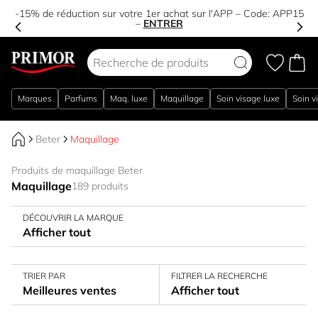
-15% de réduction sur votre 1er achat sur l'APP – Code:
APP15
–
ENTRER
Aller au contenu
Marques
Parfums
Maq. luxe
Maquillage
Soin visage luxe
Soin v
Beter
Maquillage
Produits de maquillage Beter
Maquillage
189 produits
DÉCOUVRIR LA MARQUE
Afficher tout
TRIER PAR
FILTRER LA RECHERCHE
Meilleures ventes
Afficher tout