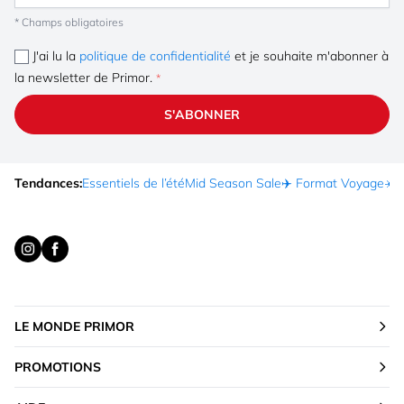
* Champs obligatoires
J'ai lu la
politique de confidentialité
et je souhaite m'abonner à
la newsletter de Primor.
S'ABONNER
Tendances:
Essentiels de l’été
Mid Season Sale
✈️ Format Voyage
☀️ 
LE MONDE PRIMOR
PROMOTIONS