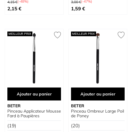
(-48%)
(-47%)
4,15 €
3,00 €
Prix spécial
Prix spécial
2,15 €
1,59 €
MEILLEUR PRIX
MEILLEUR PRIX
Ajouter au panier
Ajouter au panier
BETER
BETER
Pinceau Applicateur Mousse
Pinceau Ombreur Large Poil
Fard à Paupières
de Poney
(19)
(20)