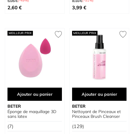
(-49%)
(-51%)
5,05 €
8,10 €
Prix spécial
Prix spécial
2,60 €
3,99 €
MEILLEUR PRIX
MEILLEUR PRIX
Ajouter au panier
Ajouter au panier
BETER
BETER
Éponge de maquillage 3D
Nettoyant de Pinceaux et
sans latex
Pinceaux Brush Cleanser
(7)
(129)