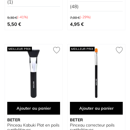
(1)
(48)
Prix normal
Prix normal
(-41%)
(-29%)
9,30 €
7,00 €
Prix spécial
Prix spécial
5,50 €
4,95 €
MEILLEUR PRIX
MEILLEUR PRIX
Ajouter au panier
Ajouter au panier
BETER
BETER
Pinceau Kabuki Plat en poils
Pinceau correcteur poils
synthétiques
synthétiques