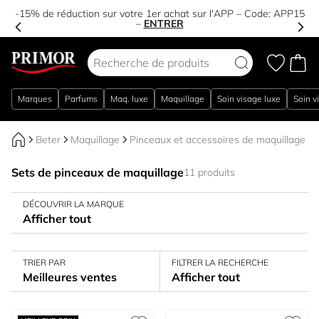
-15% de réduction sur votre 1er achat sur l'APP – Code:
APP15
–
ENTRER
Aller au contenu
Marques
Parfums
Maq. luxe
Maquillage
Soin visage luxe
Soin v
Beter
Maquillage
Pinceaux et accessoires de maquillage
Sets de pinceaux de maquillage
11 produits
DÉCOUVRIR LA MARQUE
Afficher tout
TRIER PAR
FILTRER LA RECHERCHE
Meilleures ventes
Afficher tout