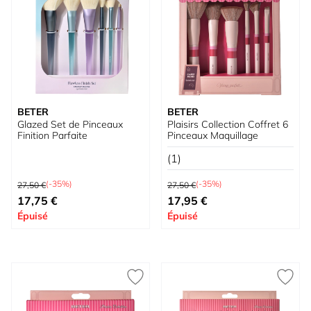
BETER
BETER
Glazed Set de Pinceaux
Plaisirs Collection Coffret 6
Finition Parfaite
Pinceaux Maquillage
(1)
Prix normal
Prix normal
(-35%)
(-35%)
27,50 €
27,50 €
Prix spécial
Prix spécial
17,75 €
17,95 €
Épuisé
Épuisé