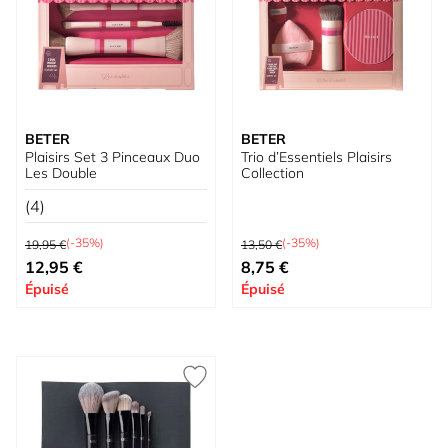
BETER
BETER
Plaisirs Set 3 Pinceaux Duo
Trio d’Essentiels Plaisirs
Les Double
Collection
(4)
Prix normal
Prix normal
(-35%)
(-35%)
19,95 €
13,50 €
Prix spécial
Prix spécial
12,95 €
8,75 €
Épuisé
Épuisé