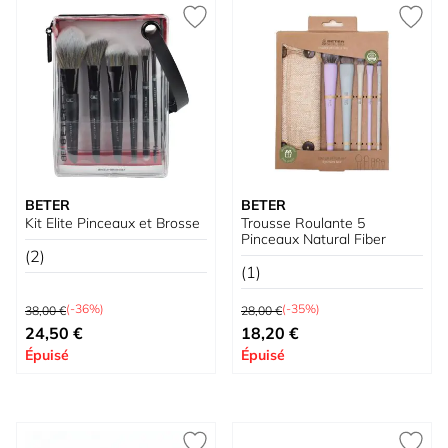
BETER
BETER
Kit Elite Pinceaux et Brosse
Trousse Roulante 5
Pinceaux Natural Fiber
(2)
(1)
Prix normal
Prix normal
(-36%)
(-35%)
38,00 €
28,00 €
Prix spécial
Prix spécial
24,50 €
18,20 €
Épuisé
Épuisé