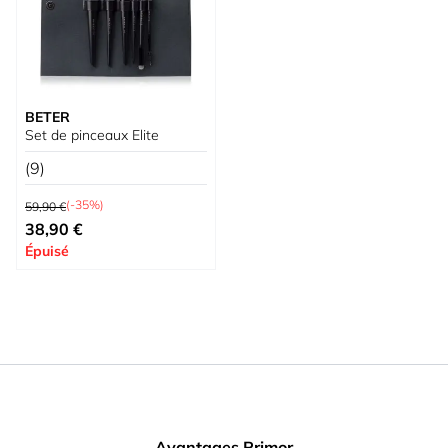
BETER
Set de pinceaux Elite
(9)
Prix normal
(-35%)
59,90 €
Prix spécial
38,90 €
Épuisé
Avantages Primor