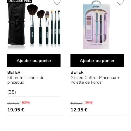
MEILLEUR PRIX
Ajouter au panier
Ajouter au panier
BETER
BETER
Kit professionnel de
Glazed Coffret Pinceaux +
pinceaux
Palette de Fards
(38)
Prix normal
Prix normal
(-50%)
(-35%)
39,75 €
19,95 €
Prix spécial
Prix spécial
19,95 €
12,95 €