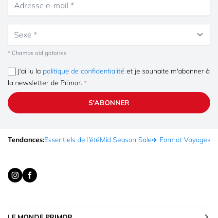
Sexe
* Champs obligatoires
J'ai lu la
politique de confidentialité
et je souhaite m'abonner à
la newsletter de Primor.
S'ABONNER
Tendances:
Essentiels de l’été
Mid Season Sale
✈️ Format Voyage
☀️ 
LE MONDE PRIMOR