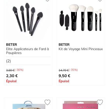
BETER
BETER
Elite Applicateurs de Fard à
Kit de Voyage Mini Pinceaux
Paupières
(2)
Prix normal
Prix normal
(-36%)
(-35%)
3,60 €
14,70 €
Prix spécial
Prix spécial
2,30 €
9,50 €
Épuisé
Épuisé