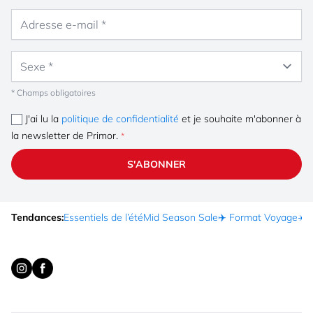
Adresse e-mail
Sexe
* Champs obligatoires
J'ai lu la
politique de confidentialité
et je souhaite m'abonner à
la newsletter de Primor.
S'ABONNER
Tendances:
Essentiels de l’été
Mid Season Sale
✈️ Format Voyage
☀️ 