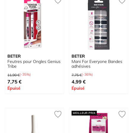
BETER
BETER
Feutres pour Ongles Genius
Mani For Everyone Bandes
Tribe
adhésives
Prix normal
Prix normal
(-35%)
(-36%)
11,90 €
7,75 €
Prix spécial
À partir de
7,75 €
4,99 €
Épuisé
Épuisé
MEILLEUR PRIX