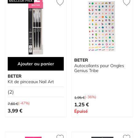
MEILLEUR PRIX
BETER
Ajouter au panier
Autocollants pour Ongles
Genius Tribe
BETER
Kit de pinceaux Nail Art
(2)
Prix normal
(-36%)
1,95 €
Prix normal
Prix spécial
(-47%)
7,60 €
1,25 €
Prix spécial
3,99 €
Épuisé