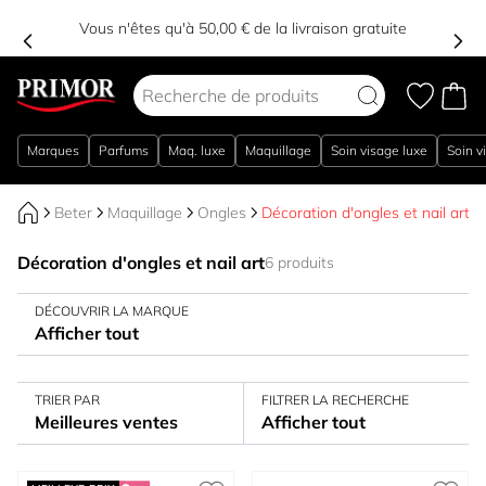
Vous n'êtes qu'à 50,00 € de la livraison gratuite
Aller au contenu
Marques
Parfums
Maq. luxe
Maquillage
Soin visage luxe
Soin v
Beter
Maquillage
Ongles
Décoration d'ongles et nail art
Décoration d'ongles et nail art
6 produits
DÉCOUVRIR LA MARQUE
Afficher tout
TRIER PAR
FILTRER LA RECHERCHE
Meilleures ventes
Afficher tout