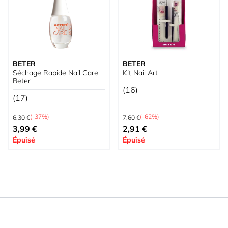
BETER
BETER
Séchage Rapide Nail Care
Kit Nail Art
Beter
(16)
(17)
Prix normal
Prix normal
(-37%)
(-62%)
6,30 €
7,60 €
Prix spécial
Prix spécial
3,99 €
2,91 €
Épuisé
Épuisé