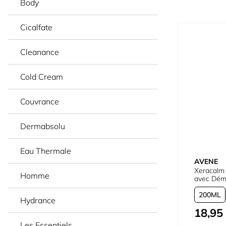
Body
Cicalfate
Cleanance
Cold Cream
Couvrance
Dermabsolu
Eau Thermale
AVENE
Xeracalm
Homme
avec Dém
200
Hydrance
18,95
À partir de
Les Essentiels