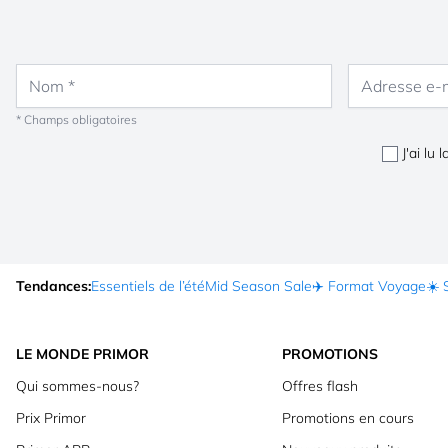
Nom
Adresse e-mail
* Champs obligatoires
J'ai lu 
Tendances:
Essentiels de l’été
Mid Season Sale
✈️ Format Voyage
☀️ 
LE MONDE PRIMOR
PROMOTIONS
Qui sommes-nous?
Offres flash
Prix Primor
Promotions en cours