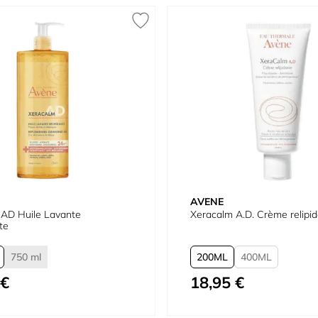
AVENE
 AD Huile Lavante
Xeracalm A.D. Crème relipi
te
750 ml
200
400
 €
18,95 €
À partir de