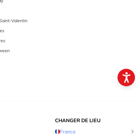
ay
aint-Valentin
es
res
oween
CHANGER DE LIEU
France