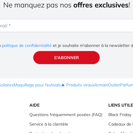
Ne manquez pas nos
offres exclusives
!
la
politique de confidentialité
et je souhaite m'abonner à la newsletter 
S'ABONNER
Solaires
Maquillage pour festivals
🔥 Produits viraux
Armani
Outlet
Parfu
AIDE
LIENS UTIL
Questions fréquemment posées (FAQ)
Black Friday
Service à la clientèle
Cadeaux de 