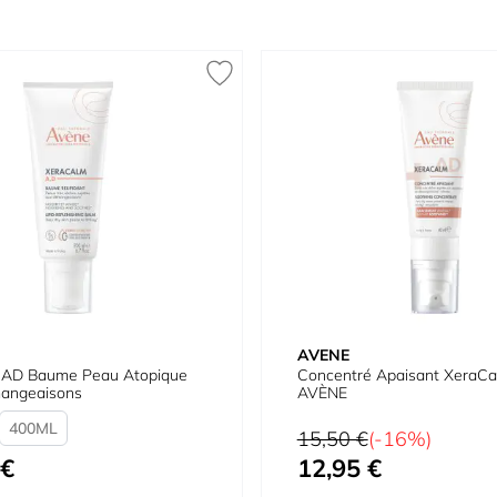
AVENE
 AD Baume Peau Atopique
Concentré Apaisant XeraC
angeaisons
AVÈNE
400
Prix normal
15,50 €
(-16%)
 €
12,95 €
Prix spécial