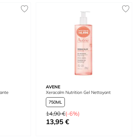
AVENE
dante
Xeracalm Nutrition Gel Nettoyant
750
Prix normal
14,90 €
(-6%)
13,95 €
À partir de