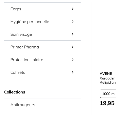
Corps
Hygiène personnelle
Soin visage
Primor Pharma
Protection solaire
Coffrets
AVENE
Xeracalm
Relipidian
Collections
1000 ml
19,95
À partir de
Antirougeurs