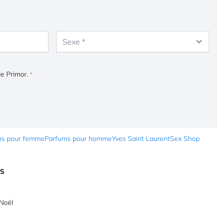
Sexe
de Primor.
ms pour femme
Parfums pour homme
Yves Saint Laurent
Sex Shop
ES
Noël