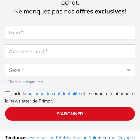
achat.
Ne manquez pas nos
offres exclusives
!
Nom
Adresse e-mail
Sexe
* Champs obligatoires
J'ai lu la
politique de confidentialité
et je souhaite m'abonner à
la newsletter de Primor.
S'ABONNER
Tendances:
Essentiels de l’été
Mid Season Sale
✈️ Format Voyage
☀️ 