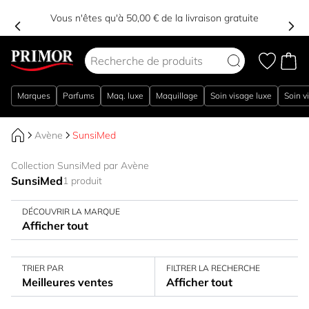
Vous n'êtes qu'à 50,00 € de la livraison gratuite
Aller au contenu
Marques
Parfums
Maq. luxe
Maquillage
Soin visage luxe
Soin v
Avène
SunsiMed
Collection SunsiMed par Avène
SunsiMed
1 produit
DÉCOUVRIR LA MARQUE
Afficher tout
TRIER PAR
FILTRER LA RECHERCHE
Meilleures ventes
Afficher tout