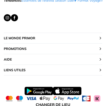
Tendances:
Essentiels de l’été
Mid Season Sale
✈️ Format Voyage
☀️ 
LE MONDE PRIMOR
PROMOTIONS
AIDE
LIENS UTILES
CHANGER DE LIEU