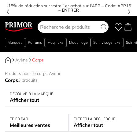
-15% de réduction sur votre 1er achat sur l'APP – Code:
APP15
–
ENTRER
Aller au contenu
Marques
Parfums
Maq. luxe
Maquillage
Soin visage luxe
Soin v
Avène
Corps
Produits pour le corps Avène
Corps
3 produits
DÉCOUVRIR LA MARQUE
Afficher tout
TRIER PAR
FILTRER LA RECHERCHE
Meilleures ventes
Afficher tout