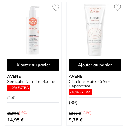
Ajouter au panier
Ajouter au panier
AVENE
AVENE
Xeracalm Nutrition Baume
Cicalfate Mains Crème
Réparatrice
-10% EXTRA
-10% EXTRA
(14)
(39)
Prix normal
Prix normal
(-6%)
(-24%)
15,90 €
12,95 €
Prix spécial
Prix spécial
14,95 €
9,78 €