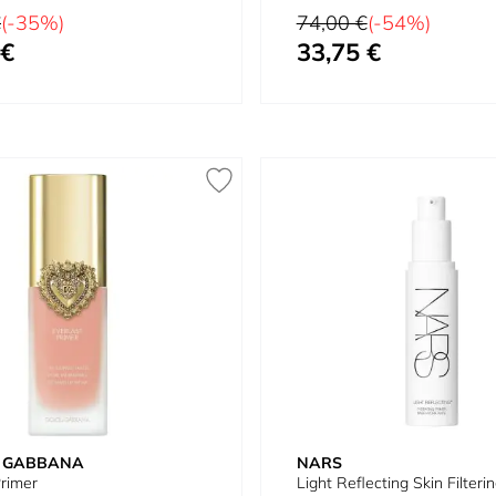
Prix normal
€
(-35%)
74,00 €
(-54%)
 €
33,75 €
Prix spécial
& GABBANA
NARS
Primer
Light Reflecting Skin Filteri