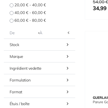
Prix normal
54,00 
20,00 €
-
40,00 €
34,99
Prix spécial
40,00 €
-
60,00 €
60,00 €
-
80,00 €
x
€
Stock
Marque
Ingrédient vedette
Formulation
Format
GUERLAI
Parure Go
Étuis / boîte