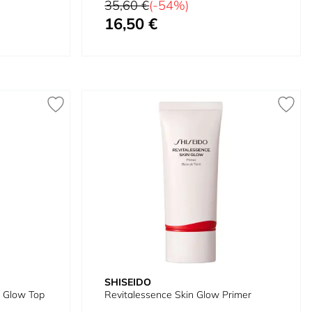
Prix normal
35,60 €
(-54%)
16,50 €
Prix spécial
SHISEIDO
 Glow Top
Revitalessence Skin Glow Primer