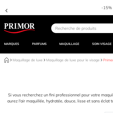
-15% d
Aller au contenu
MARQUES
PARFUMS
MAQUILLAGE
SOIN VISAGE
Maquillage de luxe
Maquillage de luxe pour le visage
Prime
Si vous recherchez un fini professionnel pour votre maquil
aurez l'air maquillée, hydratée, douce, lisse et sans éclat