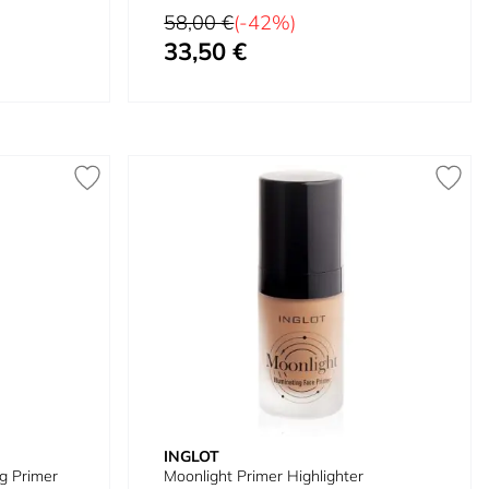
Prix normal
58,00 €
(-42%)
33,50 €
Prix spécial
INGLOT
ng Primer
Moonlight Primer Highlighter