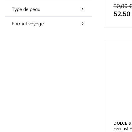
Prix normal
80,80 
Type de peau
52,50
Prix spécial
Format voyage
DOLCE 
Everlast 