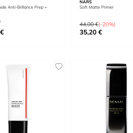
NARS
ide Anti-Brillance Prep +
Soft Matte Primer
Prix normal
44,00 €
(-20%)
 €
35,20 €
Prix spécial