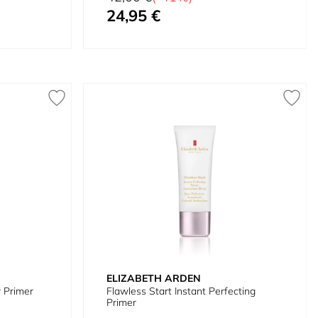
24,95 €
À partir de
ELIZABETH ARDEN
 Primer
Flawless Start Instant Perfecting
Primer