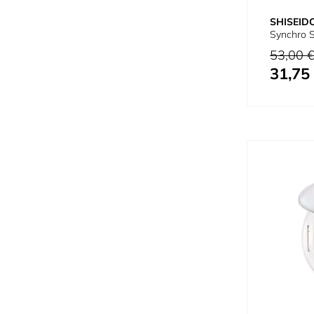
SHISEID
Synchro S
Prix normal
53,00 
31,75
Prix spécial