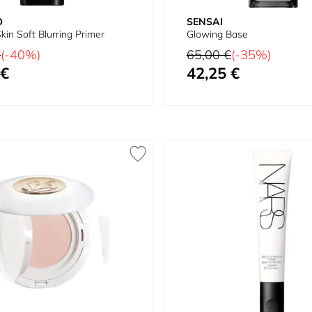
O
SENSAI
kin Soft Blurring Primer
Glowing Base
Prix normal
€
(-40%)
65,00 €
(-35%)
 €
42,25 €
Prix spécial