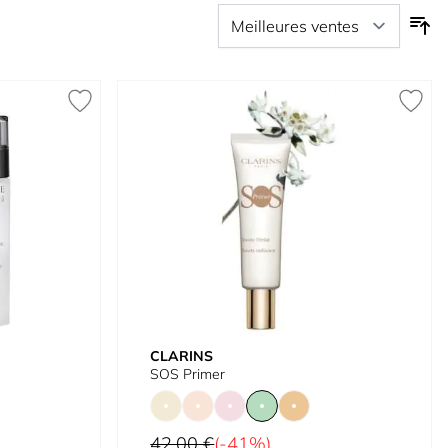
CLARINS
SOS Primer
Prix normal
42,00 €
(-41%)