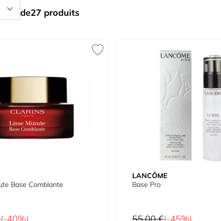
de
27
produits
LANCÔME
nute Base Comblante
Base Pro
Prix normal
€
(-40%)
55,00 €
(-45%)