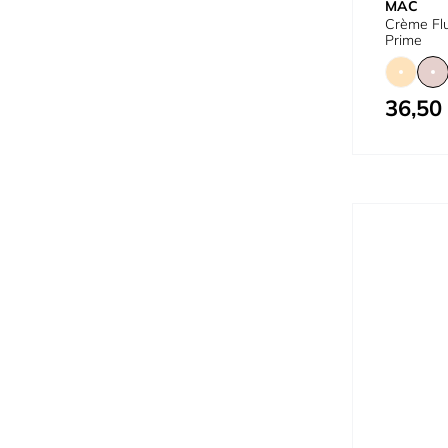
MAC
Crème Flu
Prime
36,50
À partir de