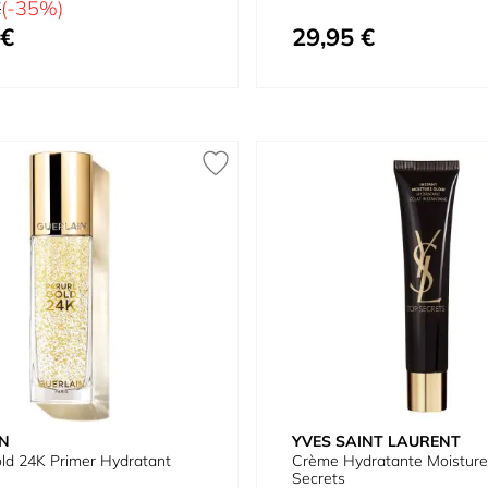
€
(-35%)
 €
29,95 €
Prix spécial
N
YVES SAINT LAURENT
ld 24K Primer Hydratant
Crème Hydratante Moisture
Secrets