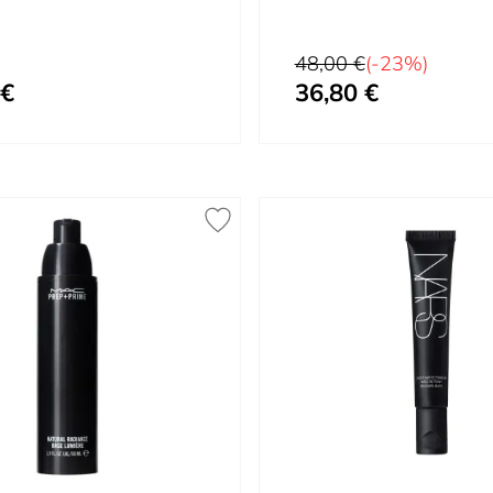
Prix normal
48,00 €
(-23%)
 €
36,80 €
Prix spécial