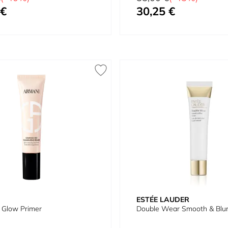
 €
30,25 €
Prix spécial
ESTÉE LAUDER
 Glow Primer
Double Wear Smooth & Blur