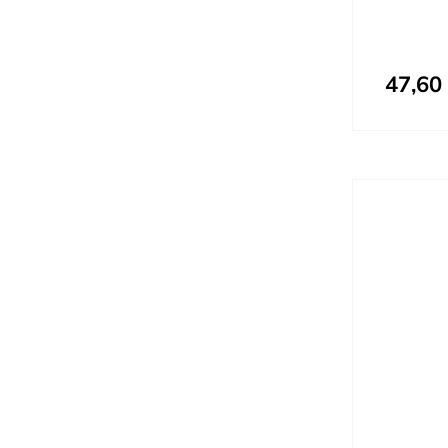
47,60
Prix spécial