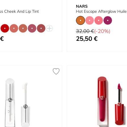
NARS
s Cheek And Lip Tint
Hot Escape Afterglow Huile
Prix normal
32,00 €
(-20%)
 €
25,50 €
À partir de