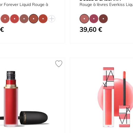
r Forever Liquid Rouge à
Rouge à lèvres Everkiss Liqu
 €
39,60 €
À partir de