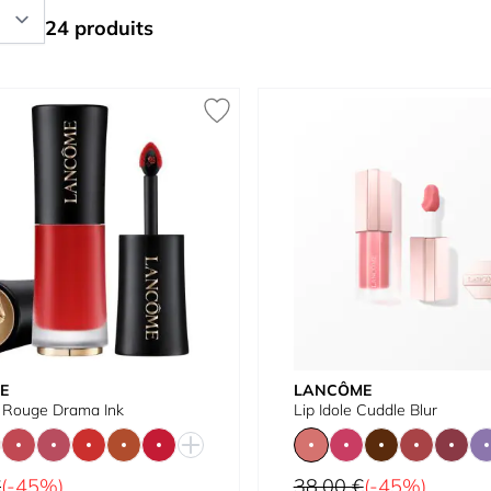
24 produits
E
LANCÔME
e Rouge Drama Ink
Lip Idole Cuddle Blur
Prix normal
€
(-45%)
38,00 €
(-45%)