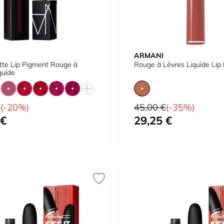
ARMANI
te Lip Pigment Rouge à
Rouge à Lèvres Liquide Lip
quide
Prix normal
€
(-20%)
45,00 €
(-35%)
 €
29,25 €
À partir de