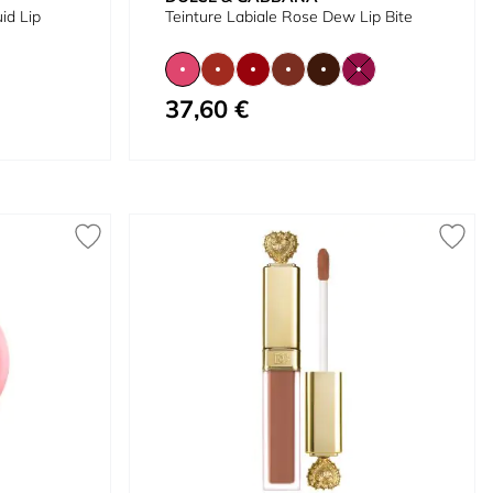
id Lip
Teinture Labiale Rose Dew Lip Bite
37,60 €
À partir de