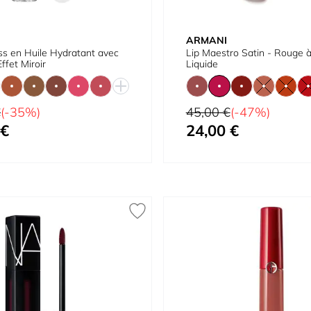
ARMANI
ss en Huile Hydratant avec
Lip Maestro Satin - Rouge 
Effet Miroir
Liquide
Prix normal
€
(-35%)
45,00 €
(-47%)
 €
24,00 €
À partir de