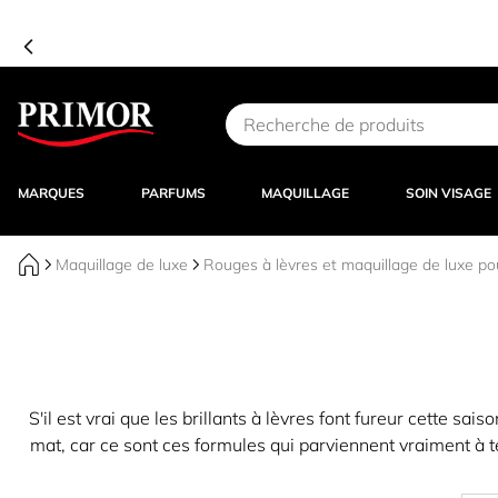
Aller au contenu
MARQUES
PARFUMS
MAQUILLAGE
SOIN VISAGE
Maquillage de luxe
Rouges à lèvres et maquillage de luxe pou
S'il est vrai que les brillants à lèvres font fureur cette sai
mat, car ce sont ces formules qui parviennent vraiment à t