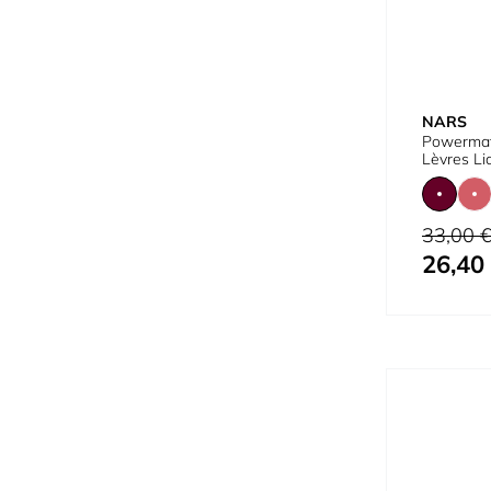
NARS
Powermat
Lèvres Li
Prix normal
33,00 
26,40
À partir de