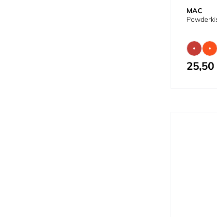
MAC
Powderkis
25,50
À partir de