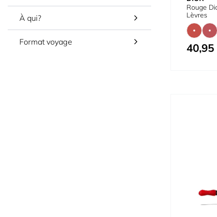
Rouge Dio
Lèvres
À qui?
Format voyage
40,95
À partir de