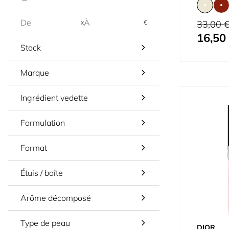
Prix normal
x
€
33,00 
16,50
À partir de
Stock
Marque
Ingrédient vedette
Formulation
Format
Étuis / boîte
Arôme décomposé
Type de peau
DIOR