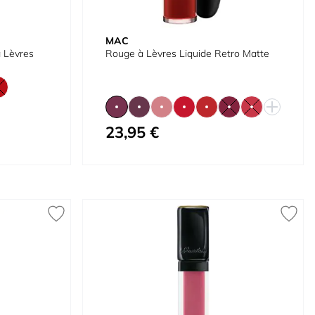
MAC
à Lèvres
Rouge à Lèvres Liquide Retro Matte
23,95 €
À partir de