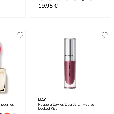
19,95 €
À partir de
MAC
 pour les
Rouge à Lèvres Liquide 24 Heures
Locked Kiss Ink