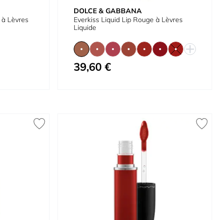
DOLCE & GABBANA
 à Lèvres
Everkiss Liquid Lip Rouge à Lèvres
Liquide
39,60 €
À partir de