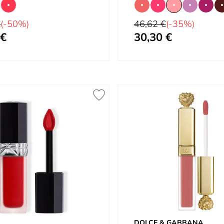
Prix normal
€
(-50%)
46,62 €
(-35%)
 €
30,30 €
À partir de
DOLCE & GABBANA