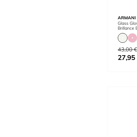
ARMANI
Glass Glo
Brillance 
Prix normal
43,00 
27,95
À partir de