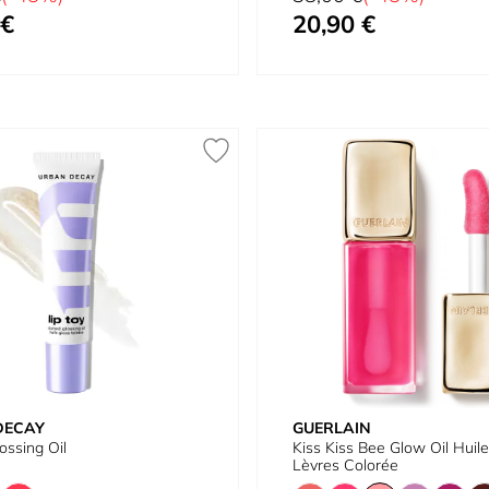
 €
20,90 €
À partir de
DECAY
GUERLAIN
ossing Oil
Kiss Kiss Bee Glow Oil Huile
Lèvres Colorée