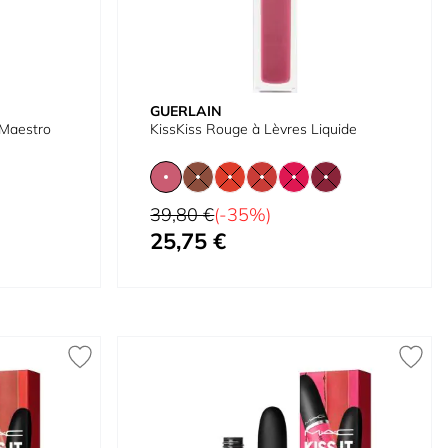
GUERLAIN
 Maestro
KissKiss Rouge à Lèvres Liquide
Prix normal
39,80 €
(-35%)
25,75 €
À partir de