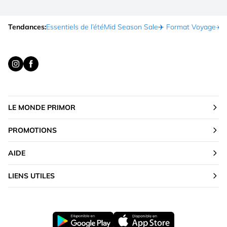
Tendances:
Essentiels de l’été
Mid Season Sale
✈️ Format Voyage
☀️ 
LE MONDE PRIMOR
PROMOTIONS
AIDE
LIENS UTILES