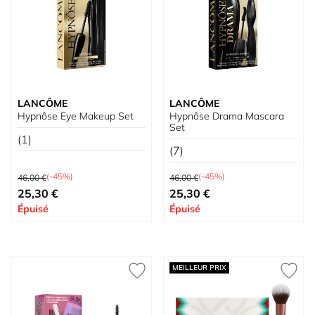
LANCÔME
LANCÔME
Hypnôse Eye Makeup Set
Hypnôse Drama Mascara
Set
(1)
(7)
Prix normal
Prix normal
(-45%)
(-45%)
46,00 €
46,00 €
Prix spécial
Prix spécial
25,30 €
25,30 €
Épuisé
Épuisé
MEILLEUR PRIX