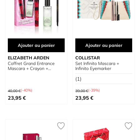
Ajouter au panier
Ajouter au panier
ELIZABETH ARDEN
COLLISTAR
Coffret Grand Entrance
Set Infinito Mascara +
Mascara + Crayon +
Infinito Eyemarker
Démaquillant
(1)
Prix normal
Prix normal
(-40%)
(-39%)
40,00 €
39,00 €
Prix spécial
Prix spécial
23,95 €
23,95 €