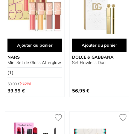
Ajouter au panier
Ajouter au panier
NARS
DOLCE & GABBANA
Mini Set de Gloss Afterglow
Set Flawless Duo
(1)
Prix normal
(-20%)
50,00 €
Prix spécial
Prix spécial
39,99 €
56,95 €