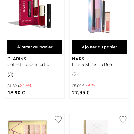
Ajouter au panier
Ajouter au panier
CLARINS
NARS
Coffret Lip Comfort Oil
Line & Shine Lip Duo
(3)
(2)
Prix normal
Prix normal
(-40%)
(-20%)
31,50 €
35,00 €
Prix spécial
Prix spécial
18,90 €
27,95 €