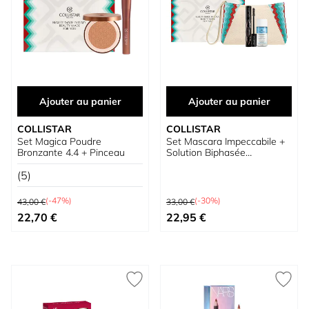
Ajouter au panier
Ajouter au panier
COLLISTAR
COLLISTAR
Set Magica Poudre
Set Mascara Impeccabile +
Bronzante 4.4 + Pinceau
Solution Biphasée
Démaquillante Yeux et
(5)
Lèvres
Prix normal
Prix normal
(-47%)
(-30%)
43,00 €
33,00 €
Prix spécial
Prix spécial
22,70 €
22,95 €