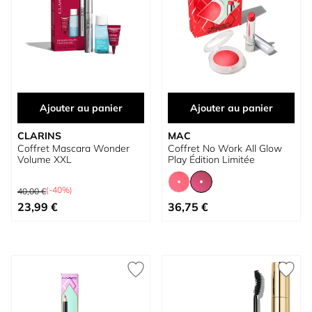
Ajouter au panier
Ajouter au panier
CLARINS
MAC
Coffret Mascara Wonder
Coffret No Work All Glow
Volume XXL
Play Édition Limitée
Prix normal
(-40%)
40,00 €
Prix spécial
À partir de
23,99 €
36,75 €