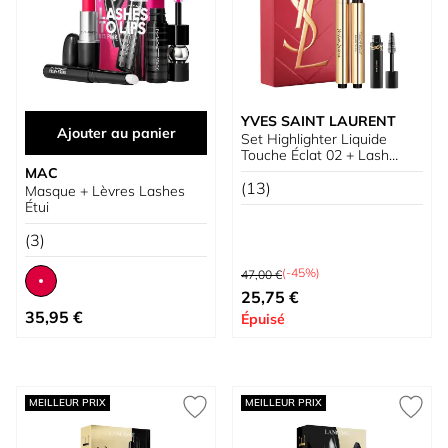
YVES SAINT LAURENT
Ajouter au panier
Set Highlighter Liquide
Touche Éclat 02 + Lash
Clash Mascara
MAC
(13)
Masque + Lèvres Lashes
Étui
(3)
Prix normal
(-45%)
47,00 €
Prix spécial
25,75 €
À partir de
35,95 €
Épuisé
MEILLEUR PRIX
MEILLEUR PRIX