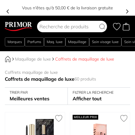
Vous n'êtes qu'à 50,00 € de la livraison gratuite
Aller au contenu
Marques
Parfums
Maq. luxe
Maquillage
Soin visage luxe
Soin v
Maquillage de luxe
Coffrets de maquillage de luxe
Coffrets maquillage de luxe
Coffrets de maquillage de luxe
60 produits
TRIER PAR
FILTRER LA RECHERCHE
Meilleures ventes
Afficher tout
MEILLEUR PRIX