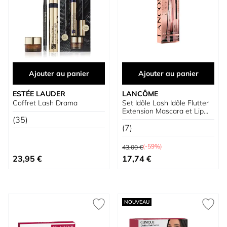
Ajouter au panier
Ajouter au panier
ESTÉE LAUDER
LANCÔME
Coffret Lash Drama
Set Idôle Lash Idôle Flutter
Extension Mascara et Lip
(35)
Idôle Butterglow
(7)
Prix normal
(-59%)
43,00 €
Prix spécial
Prix spécial
23,95 €
17,74 €
NOUVEAU