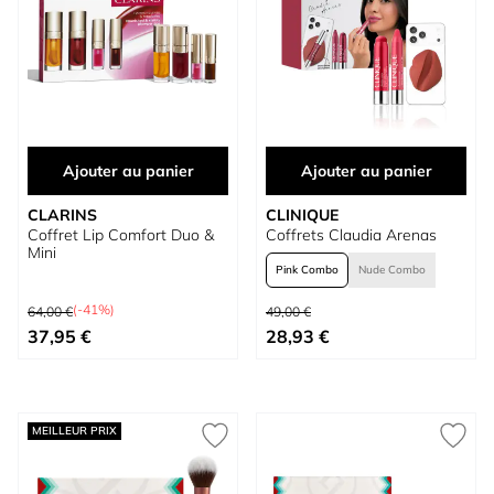
Ajouter au panier
Ajouter au panier
CLARINS
CLINIQUE
Coffret Lip Comfort Duo &
Coffrets Claudia Arenas
Mini
Pink Combo
Nude Combo
Prix normal
Prix normal
(-41%)
64,00 €
49,00 €
Prix spécial
À partir de
37,95 €
28,93 €
MEILLEUR PRIX