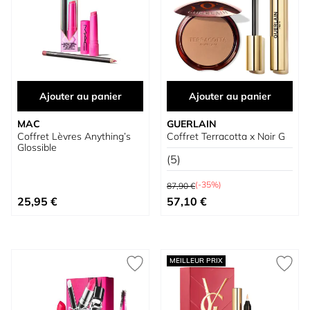
Ajouter au panier
Ajouter au panier
MAC
GUERLAIN
Coffret Lèvres Anything’s
Coffret Terracotta x Noir G
Glossible
(5)
Prix normal
(-35%)
87,90 €
Prix spécial
Prix spécial
25,95 €
57,10 €
MEILLEUR PRIX