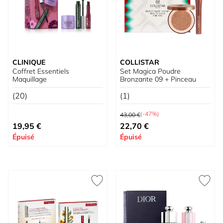
CLINIQUE
COLLISTAR
Coffret Essentiels
Set Magica Poudre
Maquillage
Bronzante 09 + Pinceau
(20)
(1)
Prix normal
(-47%)
43,00 €
Prix spécial
Prix spécial
19,95 €
22,70 €
Épuisé
Épuisé