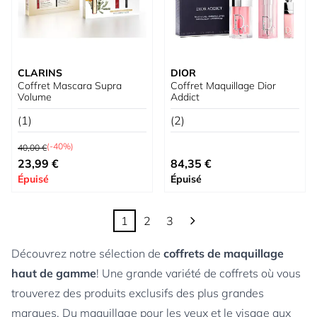
CLARINS
DIOR
Coffret Mascara Supra
Coffret Maquillage Dior
Volume
Addict
(1)
(2)
Prix normal
(-40%)
40,00 €
Prix spécial
Prix spécial
23,99 €
84,35 €
Épuisé
Épuisé
1
2
3
Vous lisez actuellement la page
Page
Page
Découvrez notre sélection de
coffrets de maquillage
haut de gamme
! Une grande variété de coffrets où vous
trouverez des produits exclusifs des plus grandes
marques. Du maquillage pour les yeux et le visage aux