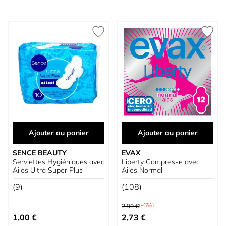
Ajouter au panier
Ajouter au panier
SENCE BEAUTY
EVAX
Serviettes Hygiéniques avec
Liberty Compresse avec
Ailes Ultra Super Plus
Ailes Normal
(9)
(108)
Prix normal
(-6%)
2,90 €
Prix spécial
1,00 €
2,73 €