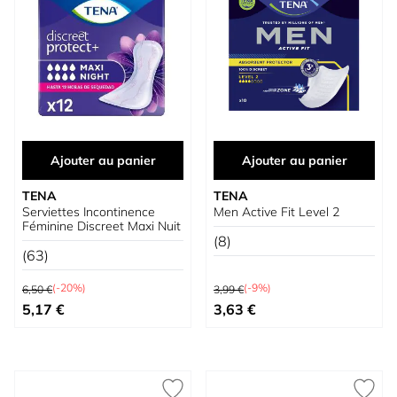
Ajouter au panier
Ajouter au panier
TENA
TENA
Serviettes Incontinence
Men Active Fit Level 2
Féminine Discreet Maxi Nuit
(8)
(63)
Prix normal
Prix normal
(-20%)
(-9%)
6,50 €
3,99 €
Prix spécial
Prix spécial
5,17 €
3,63 €