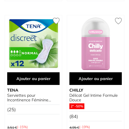
Ajouter au panier
Ajouter au panier
TENA
CHILLY
Serviettes pour
Délicat Gel Intime Formule
Incontinence Féminine
Douce
Discreet Normal
2ª -50%
(25)
(84)
Prix normal
Prix normal
(-15%)
(-19%)
3,51 €
4,95 €