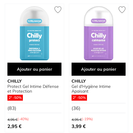
Ajouter au panier
Ajouter au panier
CHILLY
CHILLY
Protect Gel Intime Défense
Gel d'Hygiène Intime
et Protection
Apaisant
2ª -50%
2ª -50%
(83)
(36)
Prix normal
Prix normal
(-40%)
(-19%)
4,95 €
4,95 €
Prix spécial
Prix spécial
2,95 €
3,99 €