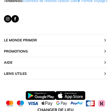
Tendances:
Essentiels de l’été
Mid Season Sale
✈️ Format Voyage
☀️ 
LE MONDE PRIMOR
PROMOTIONS
AIDE
LIENS UTILES
CHANGER DE LIEU