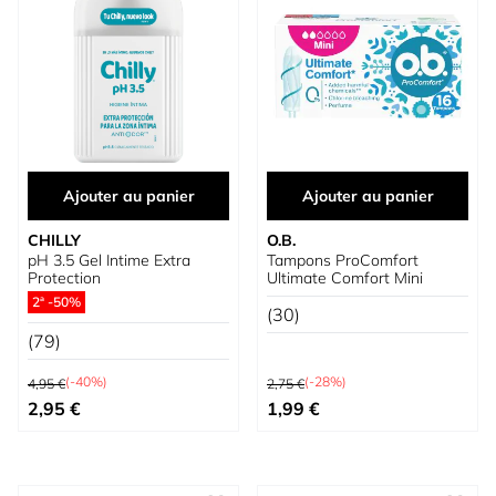
Ajouter au panier
Ajouter au panier
CHILLY
O.B.
pH 3.5 Gel Intime Extra
Tampons ProComfort
Protection
Ultimate Comfort Mini
2ª -50%
(30)
(79)
Prix normal
Prix normal
(-40%)
(-28%)
4,95 €
2,75 €
Prix spécial
Prix spécial
2,95 €
1,99 €