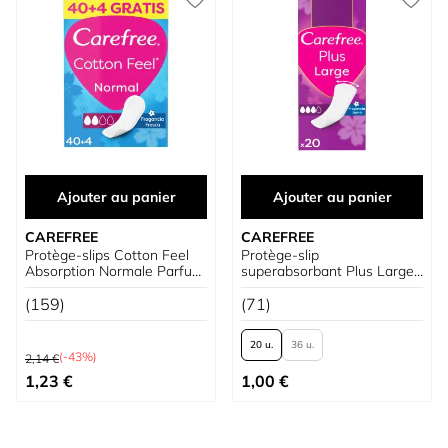
Ajouter au panier
Ajouter au panier
CAREFREE
CAREFREE
Protège-slips Cotton Feel
Protège-slip
Absorption Normale Parfum
superabsorbant Plus Large
Frais
au parfum léger
(159)
(71)
20 u.
36 u.
Prix normal
(-43%)
2,14 €
Prix spécial
À partir de
1,23 €
1,00 €