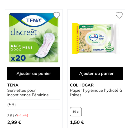
Ajouter au panier
Ajouter au panier
TENA
COLHOGAR
Serviettes pour
Papier hygiénique hydraté à
Incontinence Féminine
l'aloès
Discreet Mini Ultra
(59)
80 u.
Prix normal
(-15%)
3,51 €
Prix spécial
À partir de
2,99 €
1,50 €