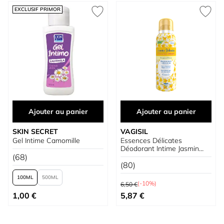
EXCLUSIF PRIMOR
Ajouter au panier
Ajouter au panier
SKIN SECRET
VAGISIL
Gel Intime Camomille
Essences Délicates
Déodorant Intime Jasmin
(68)
Blanc
(80)
100
500
Prix normal
(-10%)
6,50 €
À partir de
Prix spécial
1,00 €
5,87 €