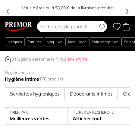
Vous n'êtes qu'à 50,00 € de la livraison gratuite
Aller au contenu
Marques
Parfums
Maq. luxe
Maquillage
Soin visage luxe
Soin v
Hygiène personnelle
Hygiène intime
Hygiène intime
Hygiène intime
176 produits
Serviettes hygiéniques
Déodorants intimes
Crème
TRIER PAR
FILTRER LA RECHERCHE
Meilleures ventes
Afficher tout