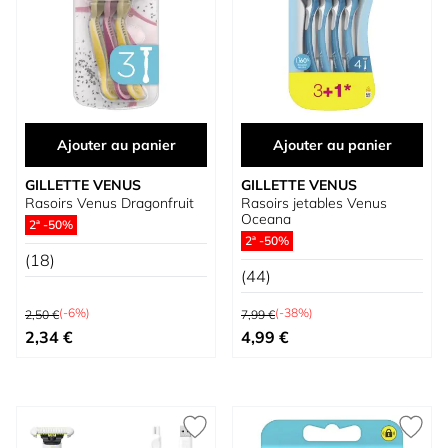
Ajouter au panier
Ajouter au panier
GILLETTE VENUS
GILLETTE VENUS
Rasoirs Venus Dragonfruit
Rasoirs jetables Venus
Oceana
2ª -50%
2ª -50%
(18)
(44)
Prix normal
Prix normal
(-6%)
(-38%)
2,50 €
7,99 €
Prix spécial
Prix spécial
2,34 €
4,99 €