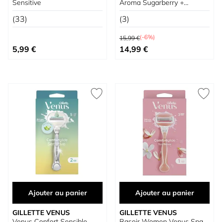
Sensitive
Aroma Sugarberry +
Recharges + Support
(33)
(3)
Prix normal
(-6%)
15,99 €
Prix spécial
5,99 €
14,99 €
Ajouter au panier
Ajouter au panier
GILLETTE VENUS
GILLETTE VENUS
Venus Confort Sensible
Rasoir Women Venus Spa