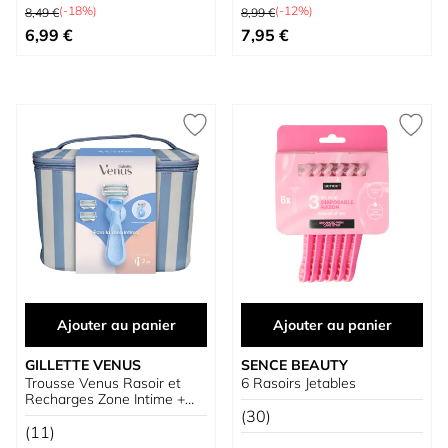
Prix normal
Prix normal
(-18%)
(-12%)
8,49 €
8,99 €
Prix spécial
Prix spécial
6,99 €
7,95 €
Ajouter au panier
Ajouter au panier
GILLETTE VENUS
SENCE BEAUTY
Trousse Venus Rasoir et
6 Rasoirs Jetables
Recharges Zone Intime +
Support
(30)
(11)