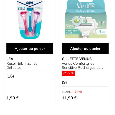
Ajouter au panier
Ajouter au panier
LEA
GILLETTE VENUS
Rasoir Bikini Zones
Venus Comfortglide
Délicates
Sensitive Recharges de
Lames
2ª -50%
(16)
(9)
Prix normal
(-14%)
13,99 €
Prix spécial
1,99 €
11,99 €