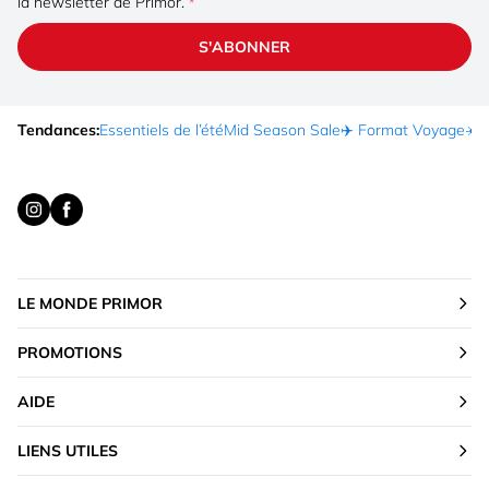
la newsletter de Primor.
S'ABONNER
Tendances:
Essentiels de l’été
Mid Season Sale
✈️ Format Voyage
☀️ 
LE MONDE PRIMOR
PROMOTIONS
AIDE
LIENS UTILES