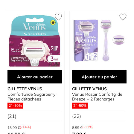
Ajouter au panier
Ajouter au panier
GILLETTE VENUS
GILLETTE VENUS
ComfortGlide Sugarberry
Venus Rasoir Confortglide
Pièces détachées
Breeze + 2 Recharges
2ª -50%
2ª -50%
(21)
(22)
Prix normal
Prix normal
(-14%)
(-11%)
13,99 €
8,99 €
Prix spécial
Prix spécial