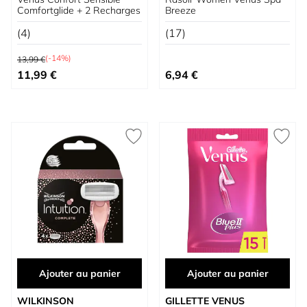
Comfortglide + 2 Recharges
Breeze
(4)
(17)
Prix normal
(-14%)
13,99 €
Prix spécial
11,99 €
6,94 €
Ajouter au panier
Ajouter au panier
WILKINSON
GILLETTE VENUS