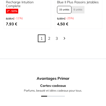
Recharge Intuition
Blue II Plus Rasoirs Jetables
Complete
15 unités
6 unités
2ª -50%
Prix normal
Prix normal
(-11%)
(-25%)
8,95 €
5,99 €
Prix spécial
À partir de
7,93 €
4,50 €
1
2
3
Vous lisez actuellement la page
Page
Page
Avantages Primor
Cartes-cadeaux
Parfums, beauté et idées cadeaux pour tous.