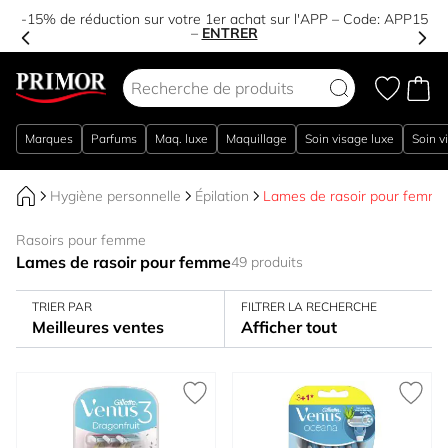
-15% de réduction sur votre 1er achat sur l'APP – Code:
APP15
–
ENTRER
Aller au contenu
Marques
Parfums
Maq. luxe
Maquillage
Soin visage luxe
Soin v
Hygiène personnelle
Épilation
Lames de rasoir pour femme
Rasoirs pour femme
Lames de rasoir pour femme
49 produits
TRIER PAR
FILTRER LA RECHERCHE
Meilleures ventes
Afficher tout