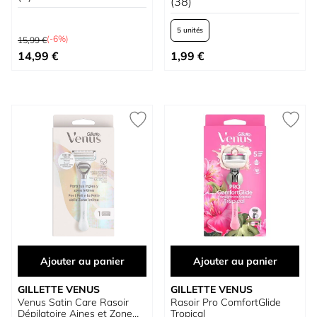
(38)
5 unités
Prix normal
(-6%)
15,99 €
Prix spécial
À partir de
14,99 €
1,99 €
Ajouter au panier
Ajouter au panier
GILLETTE VENUS
GILLETTE VENUS
Venus Satin Care Rasoir
Rasoir Pro ComfortGlide
Dépilatoire Aines et Zone
Tropical