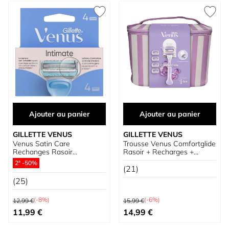
Ajouter au panier
Ajouter au panier
GILLETTE VENUS
GILLETTE VENUS
Venus Satin Care
Trousse Venus Comfortglide
Rechanges Rasoir
Rasoir + Recharges +
Dépilation Aines et Zone
Support Douche
2ª -50%
Intime
(21)
(25)
Prix normal
Prix normal
(-8%)
(-6%)
12,99 €
15,99 €
Prix spécial
Prix spécial
11,99 €
14,99 €