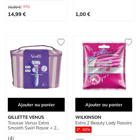
Prix normal
(-6%)
15,99 €
Prix spécial
14,99 €
1,00 €
Ajouter au panier
Ajouter au panier
GILLETTE VENUS
WILKINSON
Trousse Venus Extra
Extra 2 Beauty Lady Rasoirs
Smooth Swirl Rasoir + 2
2ª -50%
Recharges + Support
(4)