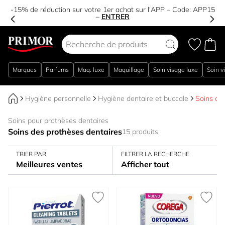
-15% de réduction sur votre 1er achat sur l'APP – Code:
APP15
–
ENTRER
Aller au contenu
Marques
Parfums
Maq. luxe
Maquillage
Soin visage luxe
Soin v
Hygiène personnelle
Hygiène dentaire et buccale
Soins de
Soins pour prothèses dentaires
Soins des prothèses dentaires
15 produits
TRIER PAR
FILTRER LA RECHERCHE
Meilleures ventes
Afficher tout