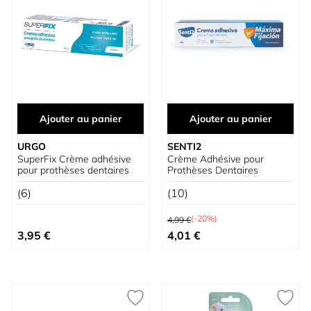
Ajouter au panier
Ajouter au panier
URGO
SENTI2
SuperFix Crème adhésive
Crème Adhésive pour
pour prothèses dentaires
Prothèses Dentaires
(6)
(10)
Prix normal
(-20%)
4,99 €
Prix spécial
3,95 €
4,01 €