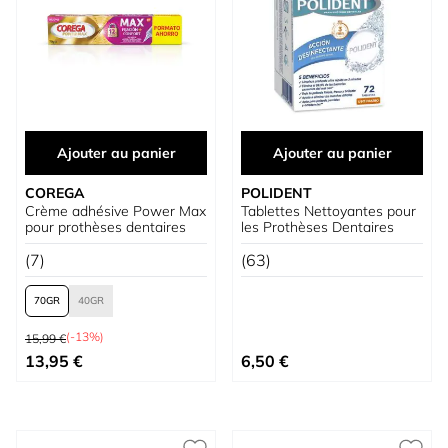
Ajouter au panier
Ajouter au panier
COREGA
POLIDENT
Crème adhésive Power Max
Tablettes Nettoyantes pour
pour prothèses dentaires
les Prothèses Dentaires
(7)
(63)
70
40
Prix normal
(-13%)
15,99 €
À partir de
13,95 €
6,50 €