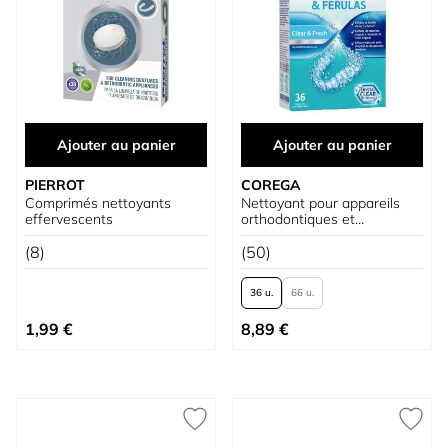
Ajouter au panier
Ajouter au panier
PIERROT
COREGA
Comprimés nettoyants
Nettoyant pour appareils
effervescents
orthodontiques et
gouttières
(8)
(50)
36 u.
66 u.
À partir de
1,99 €
8,89 €