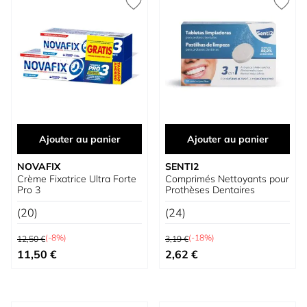
Ajouter au panier
Ajouter au panier
NOVAFIX
SENTI2
Crème Fixatrice Ultra Forte
Comprimés Nettoyants pour
Pro 3
Prothèses Dentaires
(20)
(24)
Prix normal
Prix normal
(-8%)
(-18%)
12,50 €
3,19 €
Prix spécial
Prix spécial
11,50 €
2,62 €