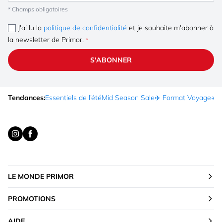
* Champs obligatoires
J'ai lu la
politique de confidentialité
et je souhaite m'abonner à
la newsletter de Primor.
S'ABONNER
Tendances:
Essentiels de l’été
Mid Season Sale
✈️ Format Voyage
☀️ 
LE MONDE PRIMOR
PROMOTIONS
AIDE