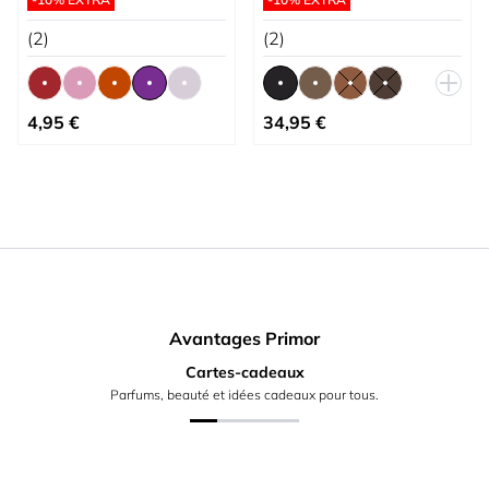
(2)
(2)
À partir de
À partir de
4,95 €
34,95 €
Avantages Primor
Cartes-cadeaux
Parfums, beauté et idées cadeaux pour tous.