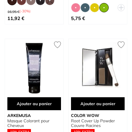
Prix normal
(-30%)
16,95 €
À partir de
À partir de
11,92 €
5,75 €
Ajouter au panier
Ajouter au panier
ARKEMUSA
COLOR WOW
Masque Colorant pour
Root Cover Up Powder
Cheveux
Couvre Racines
-10% EXTRA
-10% EXTRA