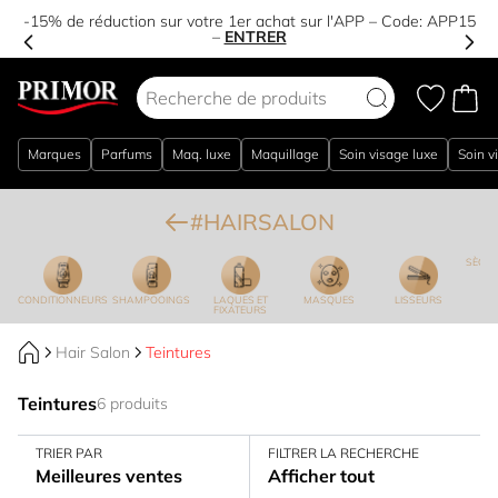
-15% de réduction sur votre 1er achat sur l'APP – Code:
APP15
–
ENTRER
Aller au contenu
Marques
Parfums
Maq. luxe
Maquillage
Soin visage luxe
Soin v
#HAIRSALON
SÈCHE
CONDITIONNEURS
SHAMPOOINGS
LAQUES ET
MASQUES
LISSEURS
FIXATEURS
Hair Salon
Teintures
Teintures
6 produits
TRIER PAR
FILTRER LA RECHERCHE
Meilleures ventes
Afficher tout