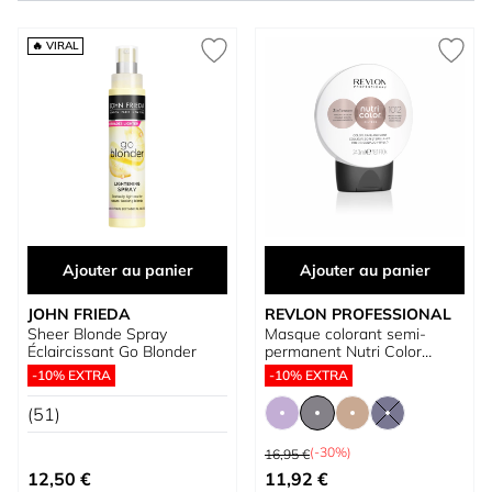
🔥 VIRAL
Ajouter au panier
Ajouter au panier
JOHN FRIEDA
REVLON PROFESSIONAL
Sheer Blonde Spray
Masque colorant semi-
Éclaircissant Go Blonder
permanent Nutri Color
Filters Metal-Ice Toning
-10% EXTRA
-10% EXTRA
Filters
(51)
Prix normal
(-30%)
16,95 €
À partir de
12,50 €
11,92 €