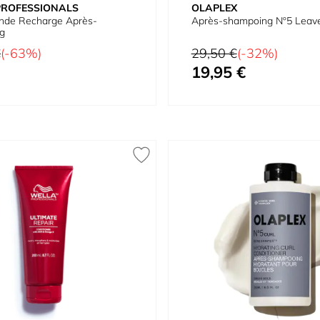
PROFESSIONALS
OLAPLEX
onde Recharge Après-
Après-shampoing Nº5 Leave
g
Prix normal
€
(-63%)
29,50 €
(-32%)
19,95 €
Prix spécial