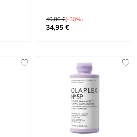
Prix normal
49,86 €
(-30%)
34,95 €
Prix spécial