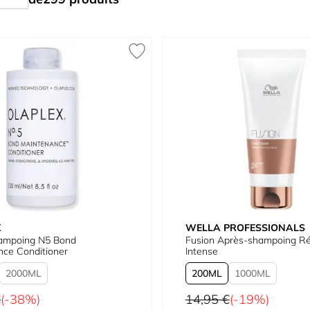
X
WELLA PROFESSIONALS
ampoing N5 Bond
Fusion Après-shampoing Ré
ce Conditioner
Intense
2000
200
1000
Prix normal
€
(-38%)
14,95 €
(-19%)