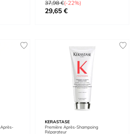
Prix normal
37,98 €
(-22%)
29,65 €
Prix spécial
KERASTASE
 Après-
Première Après-Shampoing
Réparateur