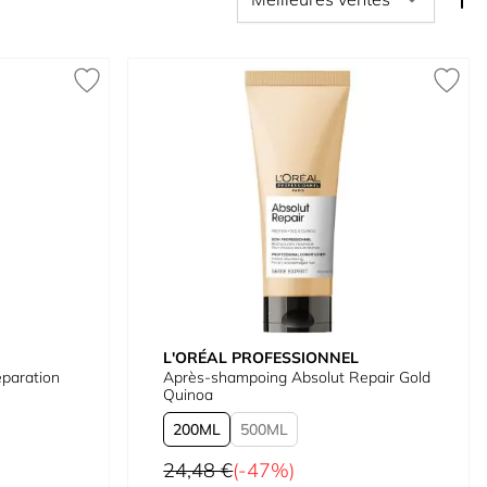
L'ORÉAL PROFESSIONNEL
paration
Après-shampoing Absolut Repair Gold
Quinoa
200
500
Prix normal
24,48 €
(-47%)