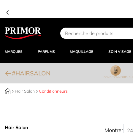
Aller au contenu
MARQUES
PARFUMS
MAQUILLAGE
SOIN VISAGE
#HAIRSALON
CONDITIONNEURS
SH
Hair Salon
Conditionneurs
Hair Salon
Montrer