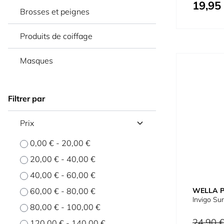
19,95
À partir de
Brosses et peignes
Produits de coiffage
Masques
Filtrer par
Prix
0,00 €
-
20,00 €
20,00 €
-
40,00 €
40,00 €
-
60,00 €
60,00 €
-
80,00 €
WELLA 
Invigo S
80,00 €
-
100,00 €
Prix normal
24,90 
120,00 €
-
140,00 €