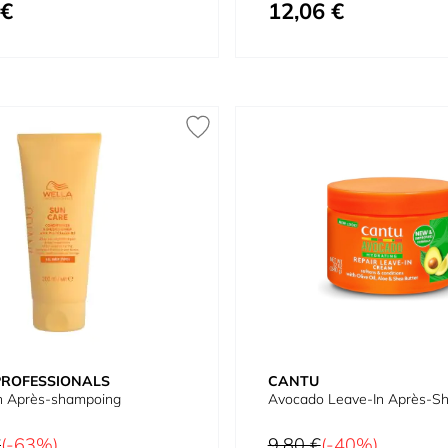
 €
12,06 €
À partir de
PROFESSIONALS
CANTU
un Après-shampoing
Avocado Leave-In Après-S
Prix normal
€
(-63%)
9,80 €
(-40%)