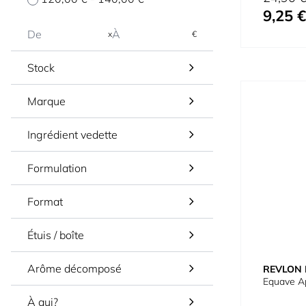
9,25 €
Prix spécial
x
€
Stock
Marque
Ingrédient vedette
Formulation
Format
Étuis / boîte
Arôme décomposé
REVLON 
Equave A
À qui?