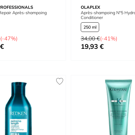
PROFESSIONALS
OLAPLEX
 Repair Après-shampoing
Après-shampoing Nº5 Hydra
Conditioner
250 ml
Prix normal
€
(-47%)
34,00 €
(-41%)
 €
19,93 €
À partir de