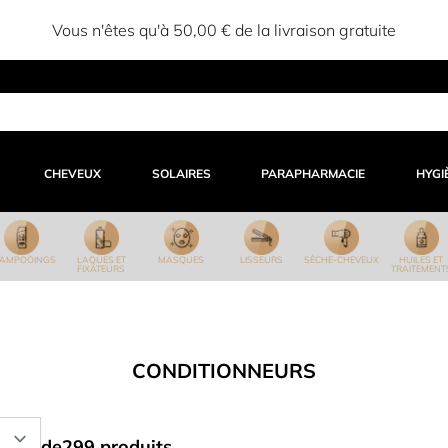
Vous n'êtes qu'à 50,00 € de la livraison gratuite
CHEVEUX
SOLAIRES
PARAPHARMACIE
HYGI
AMPOOINGS
LAQUES ET
MASQUES
LISSEURS
SÈCHE-CHEVEUX
HUILES ET
FIXATEURS
TRAITEMENT
CONDITIONNEURS
de
299
produits