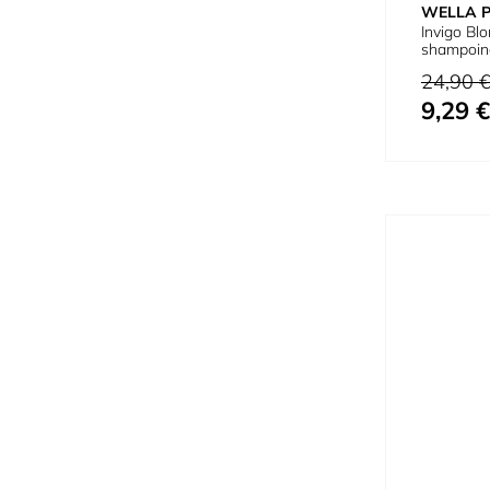
WELLA 
Invigo Bl
shampoin
Prix normal
24,90 
9,29 €
Prix spécial