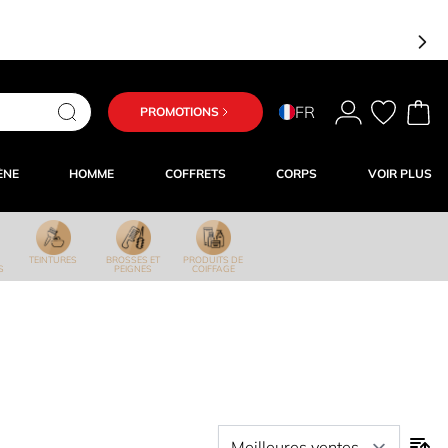
FR
PROMOTIONS
ÈNE
HOMME
COFFRETS
CORPS
VOIR PLUS
TEINTURES
BROSSES ET
PRODUITS DE
S
PEIGNES
COIFFAGE