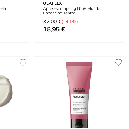
OLAPLEX
-In
Après-shampoing Nº5P Blonde
Enhancing Toning
Prix normal
32,00 €
(-41%)
18,95 €
Prix spécial