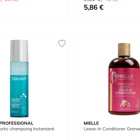
5,86 €
Prix spécial
PROFESSIONAL
MIELLE
près-shampoing Instantané
Leave-In Conditioner Grena