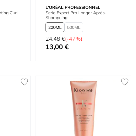
L'ORÉAL PROFESSIONNEL
ting Curl
Serie Expert Pro Longer Après-
Shampoing
200
500
Prix normal
24,48 €
(-47%)
13,00 €
À partir de