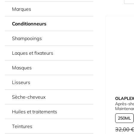
Marques
Conditionneurs
Shampooings
Laques et fixateurs
Masques
Lisseurs
Sèche-cheveux
OLAPLE
Après-sh
Maintenan
Huiles et traitements
250
Teintures
Prix normal
32,00 