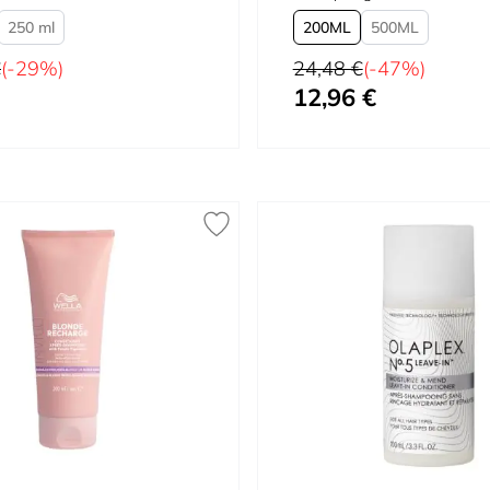
250 ml
200
500
Prix normal
€
(-29%)
24,48 €
(-47%)
12,96 €
À partir de