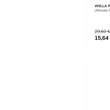
WELLA 
Ultimate
Prix normal
29,60 
15,64
Prix spécial