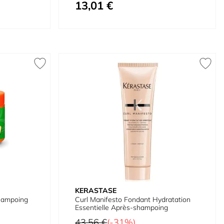
13,01 €
À partir de
KERASTASE
hampoing
Curl Manifesto Fondant Hydratation
Essentielle Après-shampoing
Prix normal
43,56 €
(-31%)