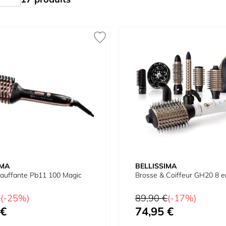
IMA
BELLISSIMA
hauffante Pb11 100 Magic
Brosse & Coiffeur GH20 8 e
Prix normal
€
(-25%)
89,90 €
(-17%)
 €
74,95 €
Prix spécial