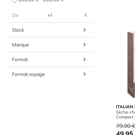
x
€
Stock
Marque
Format
Format voyage
ITALIAN
Sèche-ch
Compact
Prix normal
79,90 
49,95
Prix spécial