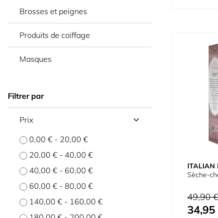
Brosses et peignes
Produits de coiffage
Masques
Filtrer par
Prix
0,00 €
-
20,00 €
20,00 €
-
40,00 €
ITALIAN
40,00 €
-
60,00 €
Sèche-che
60,00 €
-
80,00 €
Prix normal
49,90 
140,00 €
-
160,00 €
34,95
Prix spécial
180,00 €
-
200,00 €