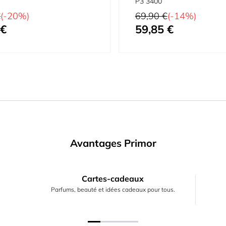
P3 3400
Prix normal
€
(-20%)
69,90 €
(-14%)
 €
59,85 €
Prix spécial
Avantages Primor
Cartes-cadeaux
Parfums, beauté et idées cadeaux pour tous.