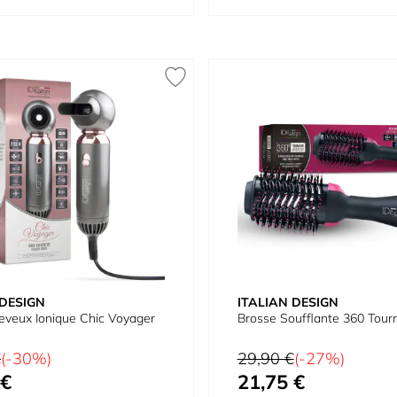
 DESIGN
ITALIAN DESIGN
veux Ionique Chic Voyager
Brosse Soufflante 360 Tour
Prix normal
€
(-30%)
29,90 €
(-27%)
 €
21,75 €
Prix spécial