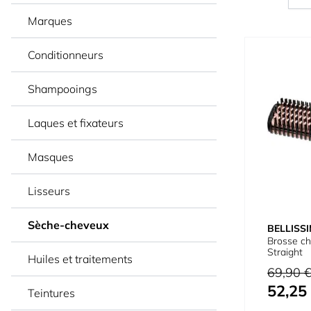
Marques
Conditionneurs
Shampooings
Laques et fixateurs
Masques
Lisseurs
Sèche-cheveux
BELLISS
Brosse c
Straight
Huiles et traitements
Prix normal
69,90 
52,25
Prix spécial
Teintures