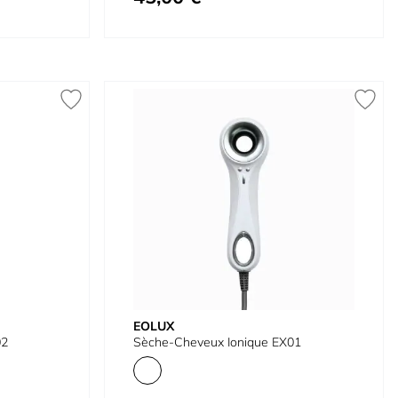
EOLUX
02
Sèche-Cheveux Ionique EX01