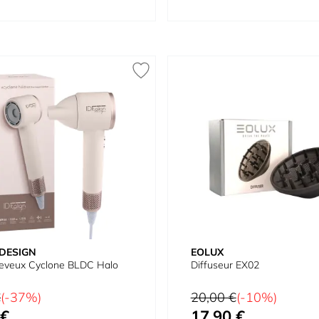
 DESIGN
EOLUX
eveux Cyclone BLDC Halo
Diffuseur EX02
Prix normal
€
(-37%)
20,00 €
(-10%)
 €
17,90 €
Prix spécial