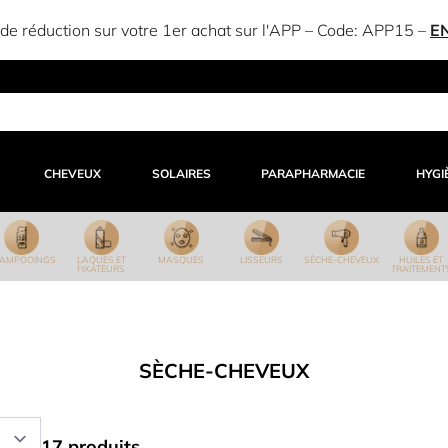
e réduction sur votre 1er achat sur l'APP – Code:
APP15
–
E
CHEVEUX
SOLAIRES
PARAPHARMACIE
HYGI
AMPOOINGS
LAQUES ET
MASQUES
LISSEURS
SÈCHE-CHEVEUX
HUILES ET
FIXATEURS
TRAITEMENT
SÈCHE-CHEVEUX
17 produits