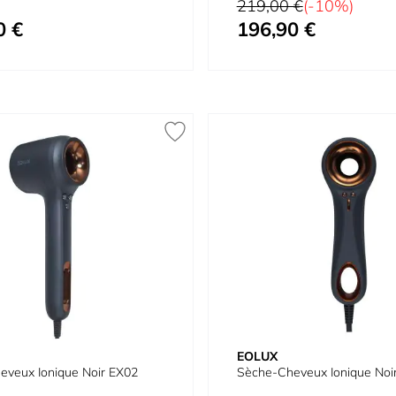
Prix normal
219,00 €
(-10%)
0 €
196,90 €
À partir de
EOLUX
eveux Ionique Noir EX02
Sèche-Cheveux Ionique Noi