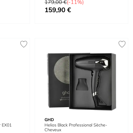
Prix normal
179,00 €
(-11%)
159,90 €
À partir de
GHD
r EX01
Helios Black Professional Sèche-
Cheveux