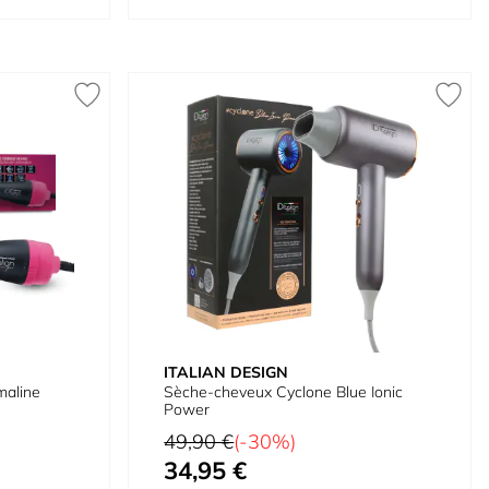
ITALIAN DESIGN
maline
Sèche-cheveux Cyclone Blue Ionic
Power
Prix normal
49,90 €
(-30%)
34,95 €
Prix spécial