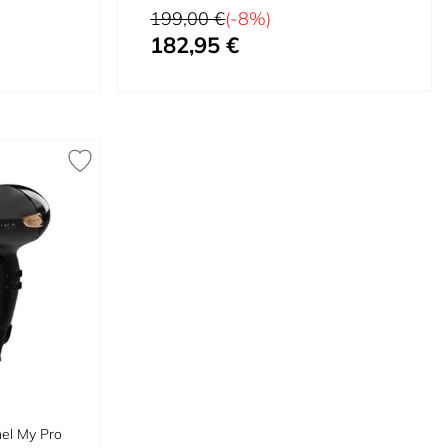
Prix normal
199,00 €
(-8%)
182,95 €
Prix spécial
el My Pro