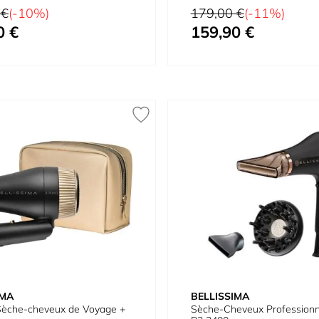
Prix normal
 €
(-10%)
179,00 €
(-11%)
0 €
159,90 €
Prix spécial
IMA
BELLISSIMA
 Sèche-cheveux de Voyage +
Sèche-Cheveux Professionn