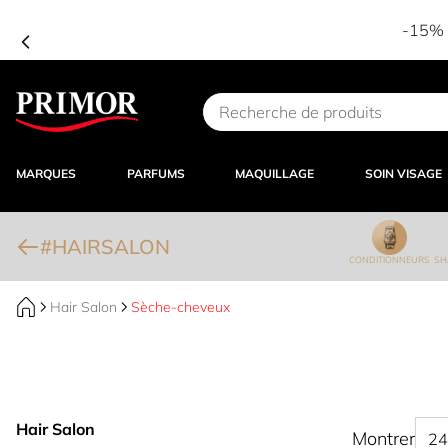
-15% d
Aller au contenu
MARQUES
PARFUMS
MAQUILLAGE
SOIN VISAGE
#HAIRSALON
CONDITIONNEURS
SH
Hair Salon
Sèche-cheveux
Hair Salon
Montrer