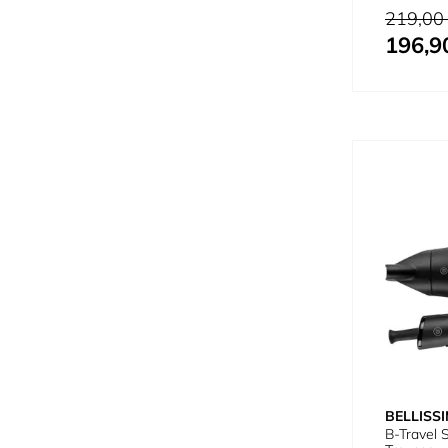
Prix normal
219,00
196,9
Prix spécial
BELLISS
B-Travel