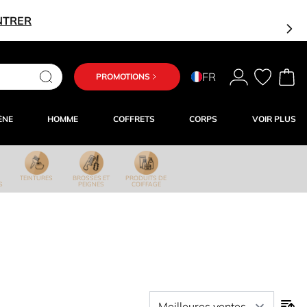
NTRER
FR
PROMOTIONS
ÈNE
HOMME
COFFRETS
CORPS
VOIR PLUS
TEINTURES
BROSSES ET
PRODUITS DE
S
PEIGNES
COIFFAGE