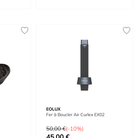
EOLUX
Fer à Boucler Air Curlex EX02
Prix normal
50,00 €
(-10%)
45,00 €
Prix spécial