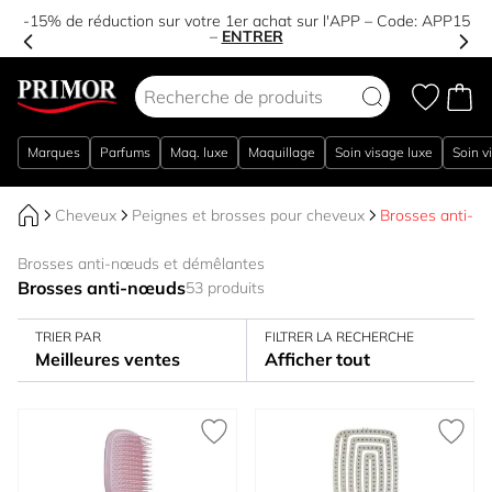
-15% de réduction sur votre 1er achat sur l'APP – Code:
APP15
–
ENTRER
Aller au contenu
Marques
Parfums
Maq. luxe
Maquillage
Soin visage luxe
Soin v
Cheveux
Peignes et brosses pour cheveux
Brosses anti-n
Brosses anti-nœuds et démêlantes
Brosses anti-nœuds
53 produits
TRIER PAR
FILTRER LA RECHERCHE
Meilleures ventes
Afficher tout