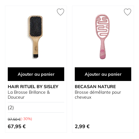
Ajouter au panier
Ajouter au panier
HAIR RITUEL BY SISLEY
BECASAN NATURE
La Brosse Brillance &
Brosse démêlante pour
Douceur
cheveux
(2)
Prix normal
(-30%)
97,50 €
Prix spécial
67,95 €
2,99 €