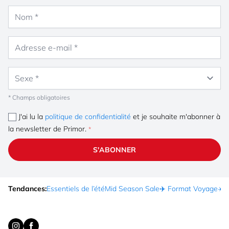
Nom
Adresse e-mail
Sexe
* Champs obligatoires
J'ai lu la
politique de confidentialité
et je souhaite m'abonner à
la newsletter de Primor.
S'ABONNER
Tendances:
Essentiels de l’été
Mid Season Sale
✈️ Format Voyage
☀️ 