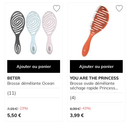
Ajouter au panier
Ajouter au panier
BETER
YOU ARE THE PRINCESS
Brosse démêlante Ocean
Brosse ovale démêlante
séchage rapide Princess
(11)
Saves The World
(4)
Prix normal
Prix normal
(-23%)
(-43%)
7,15 €
6,99 €
Prix spécial
Prix spécial
5,50 €
3,99 €