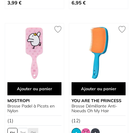
À partir de
À partir de
3,99 €
6,95 €
Ajouter au panier
Ajouter au panier
MOSTROPI
YOU ARE THE PRINCESS
Brosse Padel à Picots en
Brosse Démêlante Anti-
Nylon
Noeuds Oh My Hair
(1)
(12)
Kipi
Toxi
Opi