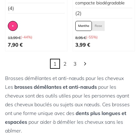
compacte biodégradable
(4)
(2)
Menthe
Rose
Prix normal
Prix normal
(-44%)
(-55%)
13,99 €
8,95 €
À partir de
À partir de
7,90 €
3,99 €
1
2
3
Vous lisez actuellement la page
Page
Page
Brosses démêlantes et anti-nœuds pour les cheveux
Les
brosses démêlantes et anti-nœuds
pour les
cheveux sont des outils utiles pour les personnes ayant
des cheveux bouclés ou sujets aux nœuds. Ces brosses
ont une forme unique avec des
dents plus longues et
espacées
pour aider à démêler les cheveux sans les
abîmer.