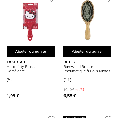
Ajouter au panier
Ajouter au panier
TAKE CARE
BETER
Hello Kitty Brosse
Bamwood Brosse
Démêlante
Pneumatique à Poils Mixtes
(5)
(11)
Prix normal
(-35%)
10,10 €
Prix spécial
1,99 €
6,55 €