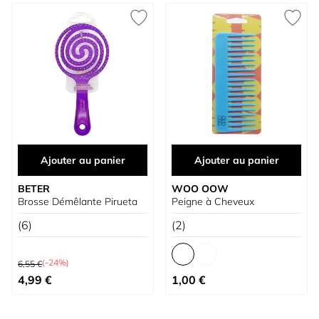
Ajouter au panier
Ajouter au panier
BETER
WOO OOW
Brosse Démêlante Pirueta
Peigne à Cheveux
(6)
(2)
Prix normal
(-24%)
6,55 €
Prix spécial
À partir de
4,99 €
1,00 €