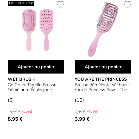
MEILLEUR PRIX
Ajouter au panier
Ajouter au panier
WET BRUSH
YOU ARE THE PRINCESS
Go Green Paddle Brosse
Brosse démêlante séchage
Démêlante Écologique
rapide Princess Saves The
World
(6)
(10)
Prix normal
Prix normal
(-55%)
(-43%)
19,99 €
6,99 €
Prix spécial
Prix spécial
8,95 €
3,99 €