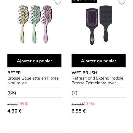
MEILLEUR PRIX
Ajouter au panier
Ajouter au panier
BETER
WET BRUSH
Brosse Squelette en Fibres
Refresh and Extend Paddle
Naturelles
Brosse Démêlante avec
Infusion de Charbon
(86)
(7)
Prix normal
Prix normal
(-36%)
(-57%)
7,60 €
15,99 €
Prix spécial
Prix spécial
4,90 €
6,95 €