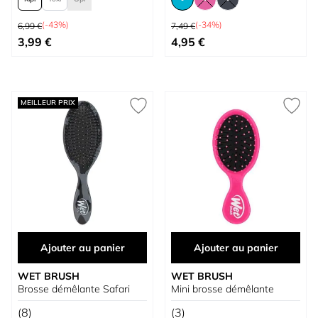
Prix normal
Prix normal
(-43%)
(-34%)
6,99 €
7,49 €
À partir de
À partir de
3,99 €
4,95 €
MEILLEUR PRIX
Ajouter au panier
Ajouter au panier
WET BRUSH
WET BRUSH
Brosse démêlante Safari
Mini brosse démêlante
(8)
(3)