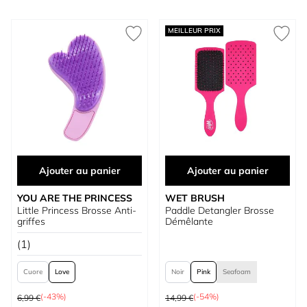
MEILLEUR PRIX
Ajouter au panier
Ajouter au panier
YOU ARE THE PRINCESS
WET BRUSH
Little Princess Brosse Anti-
Paddle Detangler Brosse
griffes
Démêlante
(1)
Cuore
Love
Noir
Pink
Seafoam
Prix normal
Prix normal
(-43%)
(-54%)
6,99 €
14,99 €