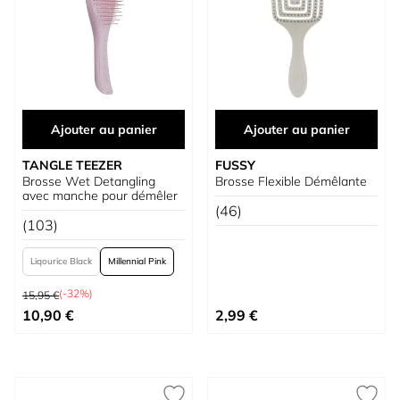
Ajouter au panier
Ajouter au panier
TANGLE TEEZER
FUSSY
Brosse Wet Detangling
Brosse Flexible Démêlante
avec manche pour démêler
(46)
(103)
Liqourice Black
Millennial Pink
Prix normal
(-32%)
15,95 €
À partir de
10,90 €
2,99 €