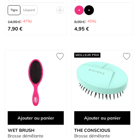
Tigre
Léopard
Prix normal
Prix normal
Leopardo Blanco
(-47%)
(-45%)
14,99 €
8,99 €
À partir de
À partir de
7,90 €
4,95 €
MEILLEUR PRIX
Ajouter au panier
Ajouter au panier
WET BRUSH
THE CONSCIOUS
Brosse démêlante
Brosse démêlante